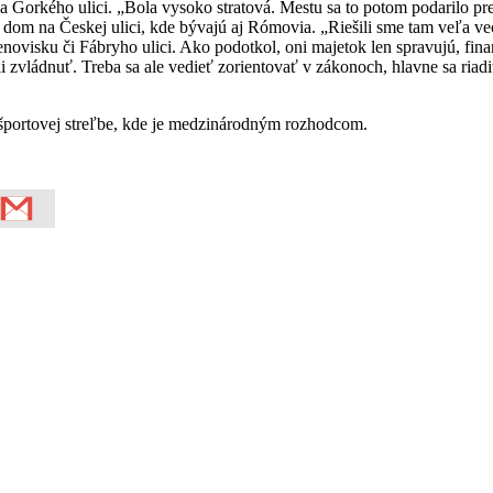
na Gorkého ulici. „Bola vysoko stratová. Mestu sa to potom podarilo pre
 dom na Českej ulici, kde bývajú aj Rómovia. „Riešili sme tam veľa vecí
enovisku či Fábryho ulici. Ako podotkol, oni majetok len spravujú, fin
li zvládnuť. Treba sa ale vedieť zorientovať v zákonoch, hlavne sa ri
 športovej streľbe, kde je medzinárodným rozhodcom.