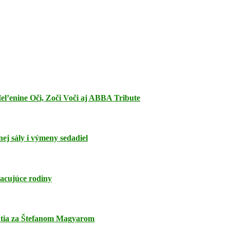
el’enine Oči, Zoči Voči aj ABBA Tribute
ej sály i výmeny sedadiel
acujúce rodiny
smútia za Štefanom Magyarom