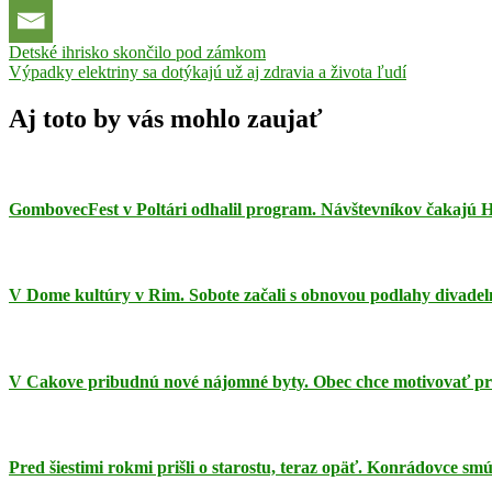
Navigácia
Previous
Detské ihrisko skončilo pod zámkom
Post:
Next
Výpadky elektriny sa dotýkajú už aj zdravia a života ľudí
v
Post:
článku
Aj toto by vás mohlo zaujať
GombovecFest v Poltári odhalil program. Návštevníkov čakajú H
V Dome kultúry v Rim. Sobote začali s obnovou podlahy divadeln
V Cakove pribudnú nové nájomné byty. Obec chce motivovať pr
Pred šiestimi rokmi prišli o starostu, teraz opäť. Konrádovce 