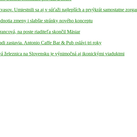
kvasov. Umiestnili sa aj v súťaži najlepších a prvýkrát samostatne zorga
hodnotia zmeny i slabšie stránky nového konceptu
rancová, na poste riaditeľa skončil Mäsiar
adi zastavia. Antonio Caffe Bar & Pub oslávi tri roky
á železnica na Slovensku je výnimočná aj ikonickými viaduktmi