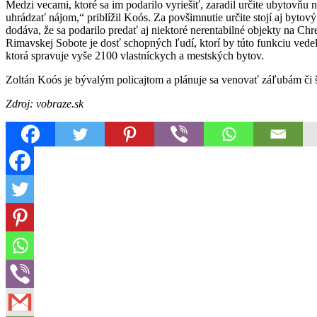
Medzi vecami, ktoré sa im podarilo vyriešiť, zaradil určite ubytovňu 
uhrádzať nájom,“ priblížil Koós. Za povšimnutie určite stojí aj bytový
dodáva, že sa podarilo predať aj niektoré nerentabilné objekty na Chr
Rimavskej Sobote je dosť schopných ľudí, ktorí by túto funkciu vede
ktorá spravuje vyše 2100 vlastníckych a mestských bytov.
Zoltán Koós je bývalým policajtom a plánuje sa venovať záľubám či
Zdroj: vobraze.sk