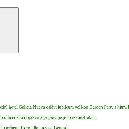
ámocký hotel Galicia Nueva oslávi jubileum veľkou Garden Party s hitmi
to obmedzilo dopravu a pripravuje jeho rekonštrukciu
ho trénera. Kormidlo prevzal Bencső