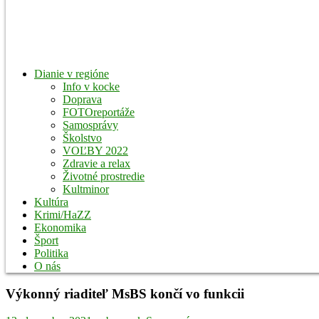
Dianie v regióne
Info v kocke
Doprava
FOTOreportáže
Samosprávy
Školstvo
VOĽBY 2022
Zdravie a relax
Životné prostredie
Kultminor
Kultúra
Krimi/HaZZ
Ekonomika
Šport
Politika
O nás
Výkonný riaditeľ MsBS končí vo funkcii