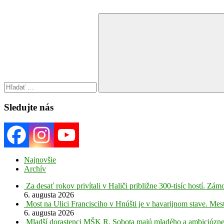
Search
for:
Search
Sledujte nás
Najnovšie
Archív
Za desať rokov privítali v Haliči približne 300-tisíc hostí. Z
6. augusta 2026
Most na Ulici Francisciho v Hnúšti je v havarijnom stave. Mes
6. augusta 2026
Mladší dorastenci MŠK R. Sobota majú mladého a ambiciózne