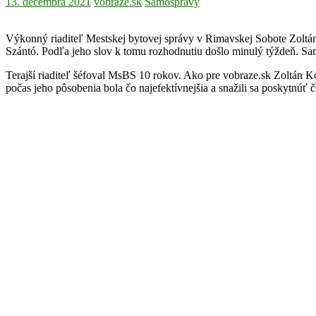
13. decembra 2021
vobraze.sk
Samosprávy
Výkonný riaditeľ Mestskej bytovej správy v Rimavskej Sobote Zoltán
Szántó. Podľa jeho slov k tomu rozhodnutiu došlo minulý týždeň. Sa
Terajší riaditeľ šéfoval MsBS 10 rokov. Ako pre vobraze.sk Zoltán K
počas jeho pôsobenia bola čo najefektívnejšia a snažili sa poskytnúť č