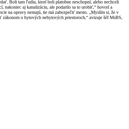
dať. Boli tam ľudia, ktorí boli platobne neschopní, alebo nechceli
, nakoniec aj kanalizáciu, ale podarilo sa to urobiť,“ hovorí a
ancie na opravy nemajú, tie má zabezpečiť mesto. „Myslím si, že v
adiť zákonom o bytových nebytových priestoroch,“ avizuje šéf MsBS,