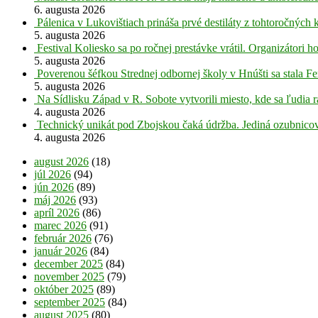
6. augusta 2026
Pálenica v Lukovištiach prináša prvé destiláty z tohtoročných 
5. augusta 2026
Festival Koliesko sa po ročnej prestávke vrátil. Organizátori 
5. augusta 2026
Poverenou šéfkou Strednej odbornej školy v Hnúšti sa stala Fe
5. augusta 2026
Na Sídlisku Západ v R. Sobote vytvorili miesto, kde sa ľudia r
4. augusta 2026
Technický unikát pod Zbojskou čaká údržba. Jediná ozubnicov
4. augusta 2026
august 2026
(18)
júl 2026
(94)
jún 2026
(89)
máj 2026
(93)
apríl 2026
(86)
marec 2026
(91)
február 2026
(76)
január 2026
(84)
december 2025
(84)
november 2025
(79)
október 2025
(89)
september 2025
(84)
august 2025
(80)