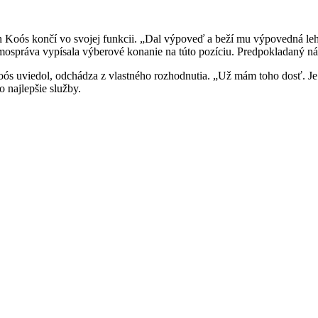
 Koós končí vo svojej funkcii. „Dal výpoveď a beží mu výpovedná leh
mospráva vypísala výberové konanie na túto pozíciu. Predpokladaný ná
oós uviedol, odchádza z vlastného rozhodnutia. „Už mám toho dosť. Je
o najlepšie služby.