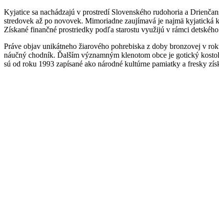
Kyjatice sa nachádzajú v prostredí Slovenského rudohoria a Drienča
stredovek až po novovek. Mimoriadne zaujímavá je najmä kyjatická kult
Získané finančné prostriedky podľa starostu využijú v rámci detského 
Práve objav unikátneho žiarového pohrebiska z doby bronzovej v roku
náučný chodník. Ďalším významným klenotom obce je gotický kostol 
sú od roku 1993 zapísané ako národné kultúrne pamiatky a fresky zís