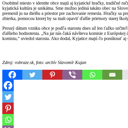
Osobitné miesto v identite obce majú aj kyjatické hračky, tradičné 
kyjatická kultúra je unikátna. Sme možno jediná takáto obec na Slove
premenil ju na dielňu a priestor pre zachovanie remesla. Hračky sa 
zbierka, pomocou ktorej by sa mali opaviť ďalšie prietsory starej ško
Presný dátum vzniku obce je podľa starostu dnes už len ťažko určiteľný
ďalšieho hodnotenia. „Na jar nás čaká návšteva komisie z Európskej 
komisiu,“ uviedol starosta. Ako dodal, Kyjatice majú čo ponúknuť a
Zdroj: vobraze.sk, foto: archív Slavomír Kujan