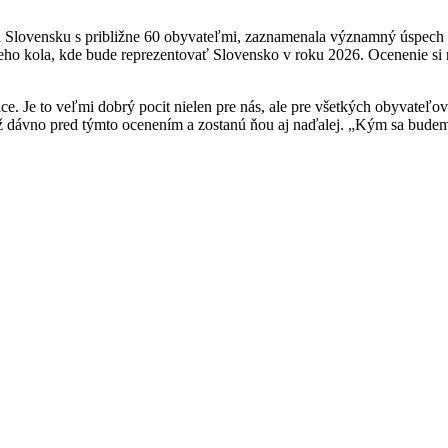
 Slovensku s približne 60 obyvateľmi, zaznamenala významný úspech v 
o kola, kde bude reprezentovať Slovensko v roku 2026. Ocenenie si re
tice. Je to veľmi dobrý pocit nielen pre nás, ale pre všetkých obyvateľo
ž dávno pred týmto ocenením a zostanú ňou aj naďalej. „Kým sa budeme 