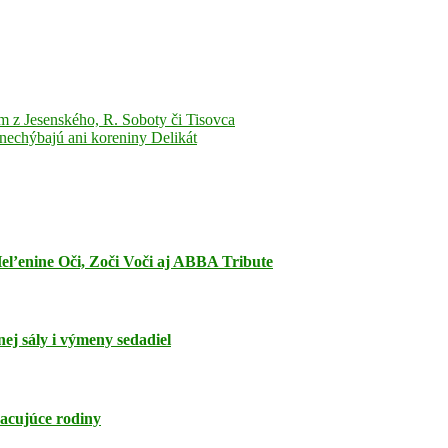
 Jesenského, R. Soboty či Tisovca
nechýbajú ani koreniny Delikát
el’enine Oči, Zoči Voči aj ABBA Tribute
ej sály i výmeny sedadiel
acujúce rodiny