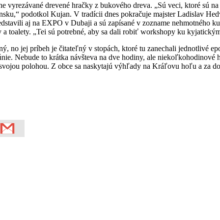
ručne vyrezávané drevené hračky z bukového dreva. „Sú veci, ktoré sú 
nsku,“ podotkol Kujan. V tradícii dnes pokračuje majster Ladislav Hedv
predstavili aj na EXPO v Dubaji a sú zapísané v zozname nehmotného k
ly a toalety. „Tei sú potrebné, aby sa dali robiť workshopy ku kyjatick
, no jej príbeh je čitateľný v stopách, ktoré tu zanechali jednotlivé e
únie. Nebude to krátka návšteva na dve hodiny, ale niekoľkohodinové h
j svojou polohou. Z obce sa naskytajú výhľady na Kráľovu hoľu a za 