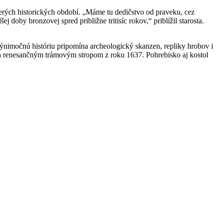
erých historických období. „Máme tu dedičstvo od praveku, cez
doby bronzovej spred približne tritisíc rokov,“ priblížil starosta.
výnimočnú históriu pripomína archeologický skanzen, repliky hrobov i
a renesančným trámovým stropom z roku 1637. Pohrebisko aj kostol