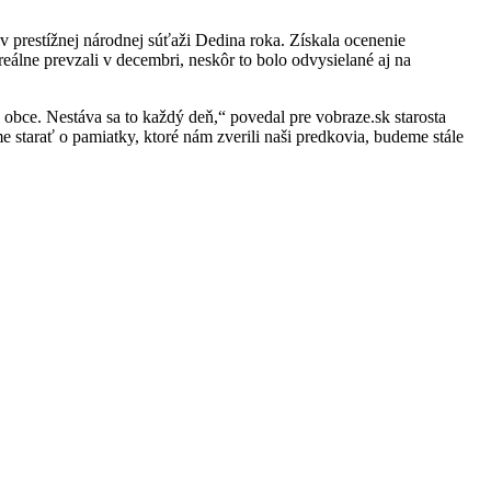
prestížnej národnej súťaži Dedina roka. Získala ocenenie
álne prevzali v decembri, neskôr to bolo odvysielané aj na
v obce. Nestáva sa to každý deň,“ povedal pre vobraze.sk starosta
starať o pamiatky, ktoré nám zverili naši predkovia, budeme stále