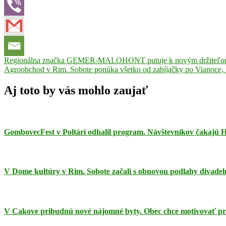
Navigácia
Previous
dedina
Regionálna značka GEMER-MALOHONT putuje k novým držiteľom z
Post:
Next
roka
Agroobchod v Rim. Sobote ponúka všetko od zabíjačky po Vianoce, 
europska
v
Post:
komisia
Kyjatice
článku
Aj toto by vás mohlo zaujať
GombovecFest v Poltári odhalil program. Návštevníkov čakajú H
V Dome kultúry v Rim. Sobote začali s obnovou podlahy divadeln
V Cakove pribudnú nové nájomné byty. Obec chce motivovať pr