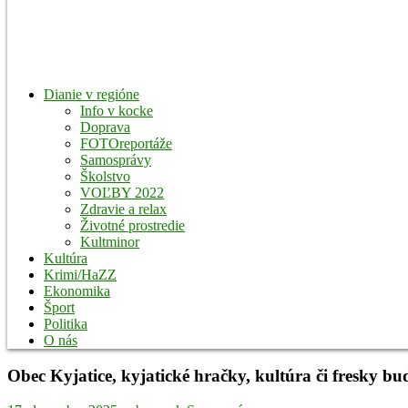
Dianie v regióne
Info v kocke
Doprava
FOTOreportáže
Samosprávy
Školstvo
VOĽBY 2022
Zdravie a relax
Životné prostredie
Kultminor
Kultúra
Krimi/HaZZ
Ekonomika
Šport
Politika
O nás
Obec Kyjatice, kyjatické hračky, kultúra či fresky b