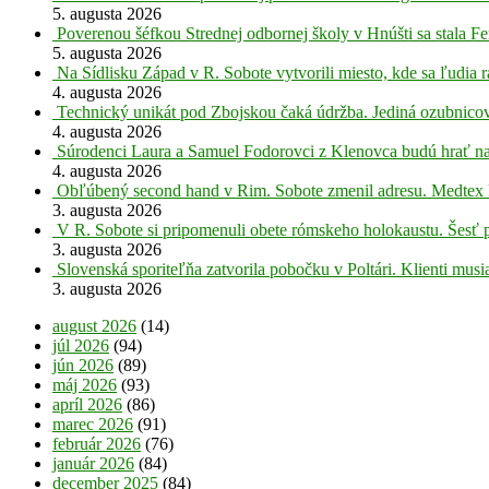
5. augusta 2026
Poverenou šéfkou Strednej odbornej školy v Hnúšti sa stala Fe
5. augusta 2026
Na Sídlisku Západ v R. Sobote vytvorili miesto, kde sa ľudia r
4. augusta 2026
Technický unikát pod Zbojskou čaká údržba. Jediná ozubnicov
4. augusta 2026
Súrodenci Laura a Samuel Fodorovci z Klenovca budú hrať na
4. augusta 2026
Obľúbený second hand v Rim. Sobote zmenil adresu. Medtex 
3. augusta 2026
V R. Sobote si pripomenuli obete rómskeho holokaustu. Šesť 
3. augusta 2026
Slovenská sporiteľňa zatvorila pobočku v Poltári. Klienti mus
3. augusta 2026
august 2026
(14)
júl 2026
(94)
jún 2026
(89)
máj 2026
(93)
apríl 2026
(86)
marec 2026
(91)
február 2026
(76)
január 2026
(84)
december 2025
(84)