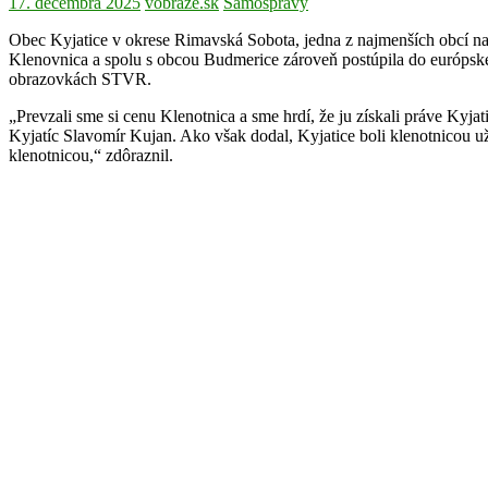
17. decembra 2025
vobraze.sk
Samosprávy
Obec Kyjatice v okrese Rimavská Sobota, jedna z najmenších obcí na
Klenovnica a spolu s obcou Budmerice zároveň postúpila do európskeh
obrazovkách STVR.
„Prevzali sme si cenu Klenotnica a sme hrdí, že ju získali práve Kyja
Kyjatíc Slavomír Kujan. Ako však dodal, Kyjatice boli klenotnicou u
klenotnicou,“ zdôraznil.