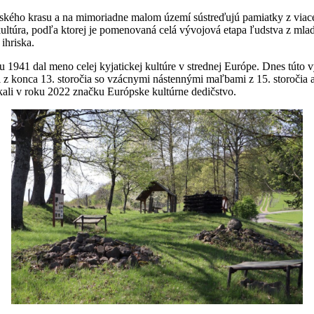
nského krasu a na mimoriadne malom území sústreďujú pamiatky z viac
úra, podľa ktorej je pomenovaná celá vývojová etapa ľudstva z mladšej 
ihriska.
 1941 dal meno celej kyjatickej kultúre v strednej Európe. Dnes túto 
z konca 13. storočia so vzácnymi nástennými maľbami z 15. storočia 
kali v roku 2022 značku Európske kultúrne dedičstvo.