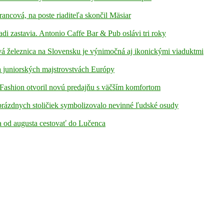
rancová, na poste riaditeľa skončil Mäsiar
adi zastavia. Antonio Caffe Bar & Pub oslávi tri roky
á železnica na Slovensku je výnimočná aj ikonickými viaduktmi
 juniorských majstrovstvách Európy
Fashion otvoril novú predajňu s väčším komfortom
prázdnych stoličiek symbolizovalo nevinné ľudské osudy
ia od augusta cestovať do Lučenca