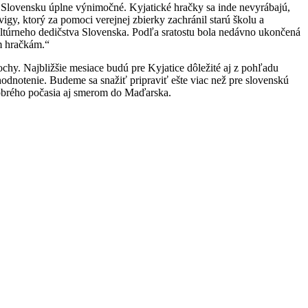
na Slovensku úplne výnimočné. Kyjatické hračky sa inde nevyrábajú,
igy, ktorý za pomoci verejnej zbierky zachránil starú školu a
ultúrneho dedičstva Slovenska. Podľa sratostu bola nedávno ukončená
ým hračkám.“
pochy. Najbližšie mesiace budú pre Kyjatice dôležité aj z pohľadu
odnotenie. Budeme sa snažiť pripraviť ešte viac než pre slovenskú
dobrého počasia aj smerom do Maďarska.