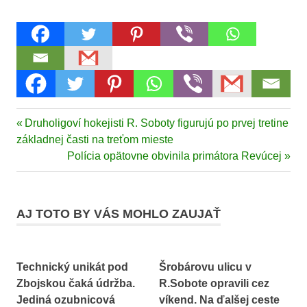
Previous
Druholigoví hokejisti R. Soboty figurujú po prvej tretine
Navigácia
Post:
základnej časti na treťom mieste
v
Next
Polícia opätovne obvinila primátora Revúcej
Post:
článku
AJ TOTO BY VÁS MOHLO ZAUJAŤ
Technický unikát pod
Šrobárovu ulicu v
Zbojskou čaká údržba.
R.Sobote opravili cez
Jediná ozubnicová
víkend. Na ďalšej ceste