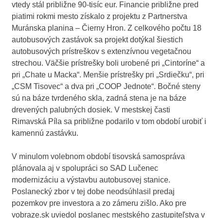
vtedy stál približne 90-tisíc eur. Financie približne pred
piatimi rokmi mesto získalo z projektu z Partnerstva
Muránska planina – Čierny Hron. Z celkového počtu 18
autobusových zastávok sa projekt dotýkal šiestich
autobusových prístreškov s extenzívnou vegetačnou
strechou. Väčšie prístrešky boli urobené pri „Cintoríne“ a
pri „Chate u Macka“. Menšie prístrešky pri „Srdiečku“, pri
„CSM Tisovec“ a dva pri „COOP Jednote“. Bočné steny
sú na báze tvrdeného skla, zadná stena je na báze
drevených palubných dosiek. V mestskej časti
Rimavská Píla sa približne podarilo v tom období urobiť i
kamennú zastávku.
V minulom volebnom období tisovská samospráva
plánovala aj v spolupráci so SAD Lučenec
modernizáciu a výstavbu autobusovej stanice.
Poslanecký zbor v tej dobe neodsúhlasil predaj
pozemkov pre investora a zo zámeru zišlo. Ako pre
vobraze.sk uviedol poslanec mestského zastupiteľstva v