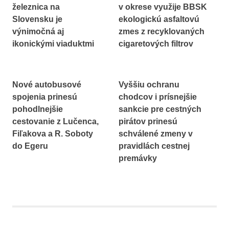
železnica na
v okrese využije BBSK
Slovensku je
ekologickú asfaltovú
výnimočná aj
zmes z recyklovaných
ikonickými viaduktmi
cigaretových filtrov
Nové autobusové
Vyššiu ochranu
spojenia prinesú
chodcov i prísnejšie
pohodlnejšie
sankcie pre cestných
cestovanie z Lučenca,
pirátov prinesú
Fiľakova a R. Soboty
schválené zmeny v
do Egeru
pravidlách cestnej
premávky