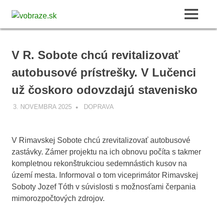
Skip
vobraze.sk
to
MENU
Správy
content
z
Gemera,
V R. Sobote chcú revitalizovať
Malohontu
a
autobusové prístrešky. V Lučenci
Novohradu
už čoskoro odovzdajú stavenisko
3. NOVEMBRA 2025
VOBRAZE.SK
DOPRAVA
V Rimavskej Sobote chcú zrevitalizovať autobusové
zastávky. Zámer projektu na ich obnovu počíta s takmer
kompletnou rekonštrukciou sedemnástich kusov na
území mesta. Informoval o tom viceprimátor Rimavskej
Soboty Jozef Tóth v súvislosti s možnosťami čerpania
mimorozpočtových zdrojov.