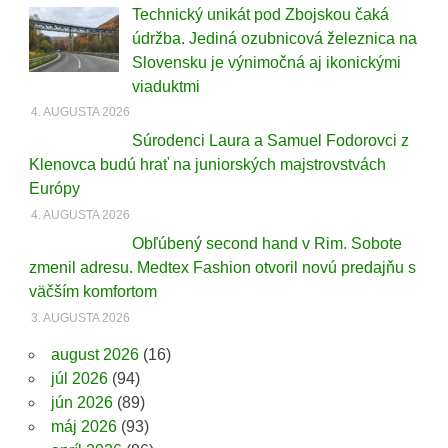
Technický unikát pod Zbojskou čaká
údržba. Jediná ozubnicová železnica na
Slovensku je výnimočná aj ikonickými
viaduktmi
4. AUGUSTA 2026
Súrodenci Laura a Samuel Fodorovci z
Klenovca budú hrať na juniorských majstrovstvách
Európy
4. AUGUSTA 2026
Obľúbený second hand v Rim. Sobote
zmenil adresu. Medtex Fashion otvoril novú predajňu s
väčším komfortom
3. AUGUSTA 2026
august 2026
(16)
júl 2026
(94)
jún 2026
(89)
máj 2026
(93)