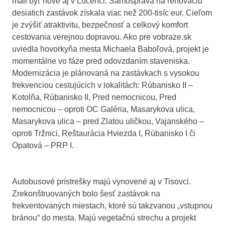
mali byť nové aj v Lučenci. Samospráva na renováciu
desiatich zastávok získala viac než 200-tisíc eur. Cieľom
je zvýšiť atraktivitu, bezpečnosť a celkový komfort
cestovania verejnou dopravou. Ako pre vobraze.sk
uviedla hovorkyňa mesta Michaela Baboľová, projekt je
momentálne vo fáze pred odovzdaním staveniska.
Modernizácia je plánovaná na zastávkach s vysokou
frekvenciou cestujúcich v lokalitách: Rúbanisko II –
Kotolňa, Rúbanisko II, Pred nemocnicou, Pred
nemocnicou – oproti OC Galéria, Masarykova ulica,
Masarykova ulica – pred Zlatou uličkou, Vajanského –
oproti Tržnici, Reštaurácia Hviezda I, Rúbanisko I či
Opatová – PRP I.
Autobusové prístrešky majú vynovené aj v Tisovci.
Zrekonštruovaných bolo šesť zastávok na
frekventovaných miestach, ktoré sú takzvanou „vstupnou
bránou“ do mesta. Majú vegetačnú strechu a projekt