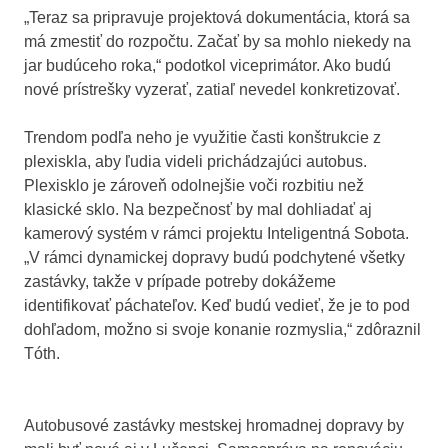
„Teraz sa pripravuje projektová dokumentácia, ktorá sa
má zmestiť do rozpočtu. Začať by sa mohlo niekedy na
jar budúceho roka,“ podotkol viceprimátor. Ako budú
nové prístrešky vyzerať, zatiaľ nevedel konkretizovať.
Trendom podľa neho je využitie časti konštrukcie z
plexiskla, aby ľudia videli prichádzajúci autobus.
Plexisklo je zároveň odolnejšie voči rozbitiu než
klasické sklo. Na bezpečnosť by mal dohliadať aj
kamerový systém v rámci projektu Inteligentná Sobota.
„V rámci dynamickej dopravy budú podchytené všetky
zastávky, takže v prípade potreby dokážeme
identifikovať páchateľov. Keď budú vedieť, že je to pod
dohľadom, možno si svoje konanie rozmyslia,“ zdôraznil
Tóth.
Autobusové zastávky mestskej hromadnej dopravy by