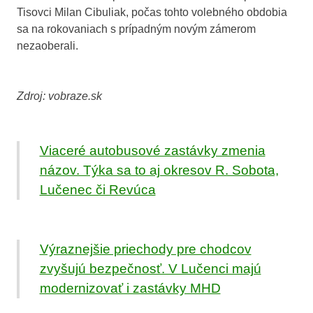
Tisovci Milan Cibuliak, počas tohto volebného obdobia
sa na rokovaniach s prípadným novým zámerom
nezaoberali.
Zdroj: vobraze.sk
Viaceré autobusové zastávky zmenia
názov. Týka sa to aj okresov R. Sobota,
Lučenec či Revúca
Výraznejšie priechody pre chodcov
zvyšujú bezpečnosť. V Lučenci majú
modernizovať i zastávky MHD