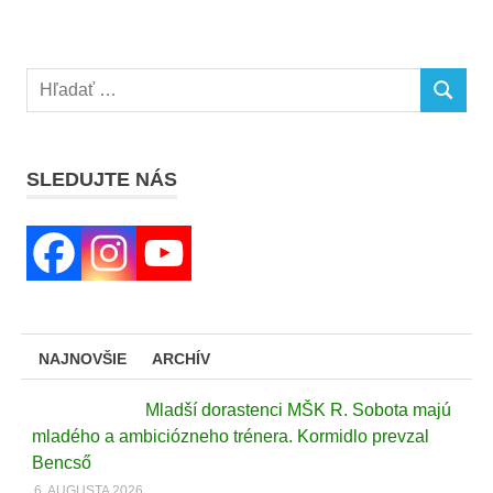
Search
SEARCH
for:
SLEDUJTE NÁS
NAJNOVŠIE
ARCHÍV
Mladší dorastenci MŠK R. Sobota majú
mladého a ambiciózneho trénera. Kormidlo prevzal
Bencső
6. AUGUSTA 2026