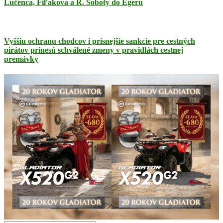
Lučenca, Fiľakova a R. Soboty do Egeru
Vyššiu ochranu chodcov i prísnejšie sankcie pre cestných
pirátov prinesú schválené zmeny v pravidlách cestnej
premávky