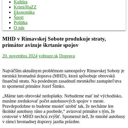
Kultúra
Krimi/HaZZ
Ekonomika
Šport
Politika
O nás
MHD v Rimavskej Sobote produkuje straty,
primátor avizuje škrtanie spojov
20. novembra 2024
vobraze.sk
Doprava
Najväčším aktuálnym problémom samosprávy Rimavskej Soboty je
mestská hromadná doprava (MHD), ktorá spôsobuje obrovskú
finančnú stratu. Na poslednom zasadnutí mestského zastupiteľstva
to spomenul primátor Jozef Šimko.
„Máme tam obrovské nedoplatky. Nebudeme mať iné východisko,
musíme zredukovať počet autobusových spojov v meste.
Pravdepodobne to budeme musieť urobiť tak, že necháme len
školské autobusy ráno a poobede,“ avizoval primátor s tým, že
cestovné v MHD nechcú zvýšiť. Spomenul tiež, že mnohé autobusy
v rámci hromadnej dopravy jazdia prázdne.