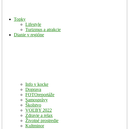
Topky
Lifestyle
Turizmus a atrakcie
Dianie v regióne
Info v kocke
Doprava
FOTOreportáže
Samosprávy
Školstvo
VOĽBY 2022
Zdravie a relax
Životné prostredie
Kultminor