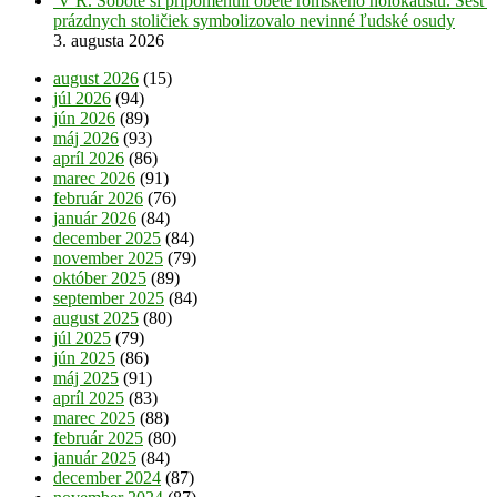
V R. Sobote si pripomenuli obete rómskeho holokaustu. Šesť
prázdnych stoličiek symbolizovalo nevinné ľudské osudy
3. augusta 2026
august 2026
(15)
júl 2026
(94)
jún 2026
(89)
máj 2026
(93)
apríl 2026
(86)
marec 2026
(91)
február 2026
(76)
január 2026
(84)
december 2025
(84)
november 2025
(79)
október 2025
(89)
september 2025
(84)
august 2025
(80)
júl 2025
(79)
jún 2025
(86)
máj 2025
(91)
apríl 2025
(83)
marec 2025
(88)
február 2025
(80)
január 2025
(84)
december 2024
(87)