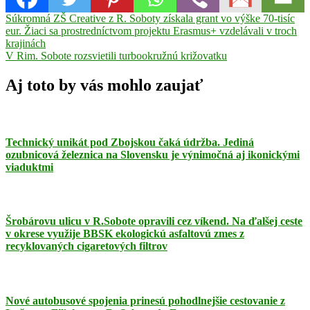
Navigácia
Previous
Súkromná ZŠ Creative z R. Soboty získala grant vo výške 70-tisíc
Post:
eur. Žiaci sa prostredníctvom projektu Erasmus+ vzdelávali v troch
v
krajinách
článku
Next
V Rim. Sobote rozsvietili turbookružnú križovatku
Post:
Aj toto by vás mohlo zaujať
Technický unikát pod Zbojskou čaká údržba. Jediná
ozubnicová železnica na Slovensku je výnimočná aj ikonickými
viaduktmi
Šrobárovu ulicu v R.Sobote opravili cez víkend. Na ďalšej ceste
v okrese využije BBSK ekologickú asfaltovú zmes z
recyklovaných cigaretových filtrov
Nové autobusové spojenia prinesú pohodlnejšie cestovanie z