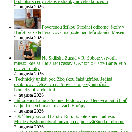
hodnotia zmeny i slabšie stránky nového konceptu
5. augusta 2026
Poverenou šéfkou Strednej odbornej školy v
Hnúšti sa stala Ferancová, na poste riaditeľa skončil Mäsiar
5. augusta 2026
Na Sídlisku Západ v R. Sobote vytvorili
miesto, kde sa ľudia radi zastavia. Antonio Caffe Bar & Pub
oslávi tri roky
4. augusta 2026
Technický unikát pod Zbojskou čaká údržba. Jediná
ozubnicová železnica na Slovensku je výnimočná aj
ikonickými viaduktmi
4. augusta 2026
Súrodenci Laura a Samuel Fodorovci z Klenovca budú hrať
na juniorských majstrovstvách Európy
4. augusta 2026
Obľúbený second hand v Rim. Sobote zmenil adresu.
Medtex Fashion otvoril novú predajňu s väčším komfortom
3. augusta 2026