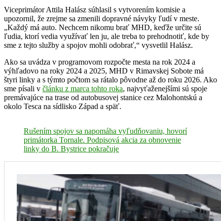
Viceprimátor Attila Halász súhlasil s vytvorením komisie a
upozornil, že zrejme sa zmenili dopravné návyky ľudí v meste.
„Každý má auto. Nechcem nikomu brať MHD, keďže určite sú
ľudia, ktorí vedia využívať len ju, ale treba to prehodnotiť, kde by
sme z tejto služby a spojov mohli odobrať,“ vysvetlil Halász.
Ako sa uvádza v programovom rozpočte mesta na rok 2024 a
výhľadovo na roky 2024 a 2025, MHD v Rimavskej Sobote má
štyri linky a s týmto počtom sa rátalo pôvodne až do roku 2026. Ako
sme písali v
článku z marca tohto roka
, najvyťaženejšími sú spoje
premávajúce na trase od autobusovej stanice cez Malohontskú a
okolo Tesca na sídlisko Západ a späť.
Rušením spojov sa napomáha vyľudňovaniu, hovorí
primátorka Tornale. Podpisová akcia za obnovenie
linky do B. Bystrice pokračuje