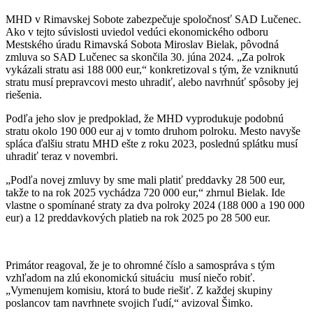
MHD v Rimavskej Sobote zabezpečuje spoločnosť SAD Lučenec.
Ako v tejto súvislosti uviedol vedúci ekonomického odboru
Mestského úradu Rimavská Sobota Miroslav Bielak, pôvodná
zmluva so SAD Lučenec sa skončila 30. júna 2024. „Za polrok
vykázali stratu asi 188 000 eur,“ konkretizoval s tým, že vzniknutú
stratu musí prepravcovi mesto uhradiť, alebo navrhnúť spôsoby jej
riešenia.
Podľa jeho slov je predpoklad, že MHD vyprodukuje podobnú
stratu okolo 190 000 eur aj v tomto druhom polroku. Mesto navyše
spláca ďalšiu stratu MHD ešte z roku 2023, poslednú splátku musí
uhradiť teraz v novembri.
„Podľa novej zmluvy by sme mali platiť preddavky 28 500 eur,
takže to na rok 2025 vychádza 720 000 eur,“ zhrnul Bielak. Ide
vlastne o spomínané straty za dva polroky 2024 (188 000 a 190 000
eur) a 12 preddavkových platieb na rok 2025 po 28 500 eur.
Primátor reagoval, že je to ohromné číslo a samospráva s tým
vzhľadom na zlú ekonomickú situáciu musí niečo robiť.
„Vymenujem komisiu, ktorá to bude riešiť. Z každej skupiny
poslancov tam navrhnete svojich ľudí,“ avizoval Šimko.