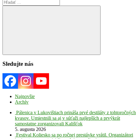
Search
for:
Search
Sledujte nás
Najnovšie
Archív
Pálenica v Lukovištiach prináša prvé destiláty z tohtoročných
kvasov. Umiestnili sa aj v súťaži najlepších a prvýkrát
samostatne zorganizovali Kališťok
5. augusta 2026
Festival Koliesko sa po ročnej prestávke vrátil. Organizátori