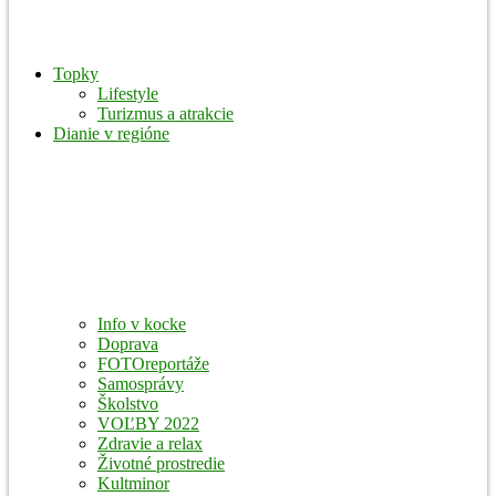
Topky
Lifestyle
Turizmus a atrakcie
Dianie v regióne
Info v kocke
Doprava
FOTOreportáže
Samosprávy
Školstvo
VOĽBY 2022
Zdravie a relax
Životné prostredie
Kultminor