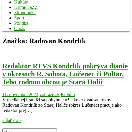
Kultúra
Krimi/HaZZ
Ekonomika
Šport
Politika
O nás
Značka:
Radovan Kondrlík
Redaktor RTVS Kondrlík pokrýva dianie
v okresoch R. Sobota, Lučenec či Poltár.
Jeho rodnou obcou je Stará Halič
11. novembra 2023
vobraze.sk
Kultúra
V mediálnej brandži sa pohybuje už takmer dvadsať rokov.
Radovan Kondrlík zo Starej Haliče (okres Lučenec) pracuje ako
redaktor pre[…]
Čítať ďalej
Search