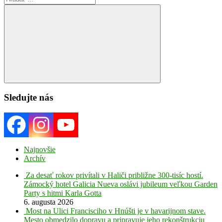
for:
Search
Sledujte nás
Najnovšie
Archív
Za desať rokov privítali v Haliči približne 300-tisíc hostí.
Zámocký hotel Galicia Nueva oslávi jubileum veľkou Garden
Party s hitmi Karla Gotta
6. augusta 2026
Most na Ulici Francisciho v Hnúšti je v havarijnom stave.
Mesto obmedzilo dopravu a pripravuje jeho rekonštrukciu