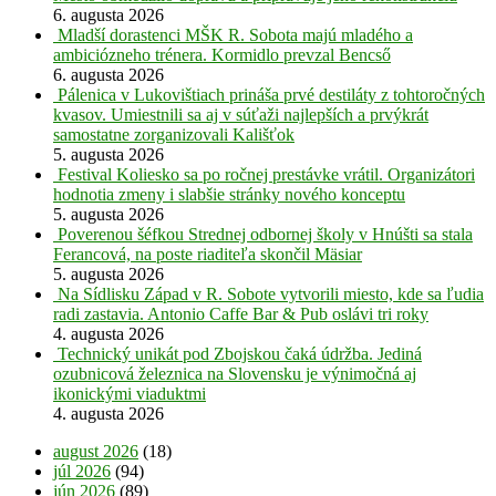
6. augusta 2026
Mladší dorastenci MŠK R. Sobota majú mladého a
ambiciózneho trénera. Kormidlo prevzal Bencső
6. augusta 2026
Pálenica v Lukovištiach prináša prvé destiláty z tohtoročných
kvasov. Umiestnili sa aj v súťaži najlepších a prvýkrát
samostatne zorganizovali Kališťok
5. augusta 2026
Festival Koliesko sa po ročnej prestávke vrátil. Organizátori
hodnotia zmeny i slabšie stránky nového konceptu
5. augusta 2026
Poverenou šéfkou Strednej odbornej školy v Hnúšti sa stala
Ferancová, na poste riaditeľa skončil Mäsiar
5. augusta 2026
Na Sídlisku Západ v R. Sobote vytvorili miesto, kde sa ľudia
radi zastavia. Antonio Caffe Bar & Pub oslávi tri roky
4. augusta 2026
Technický unikát pod Zbojskou čaká údržba. Jediná
ozubnicová železnica na Slovensku je výnimočná aj
ikonickými viaduktmi
4. augusta 2026
august 2026
(18)
júl 2026
(94)
jún 2026
(89)