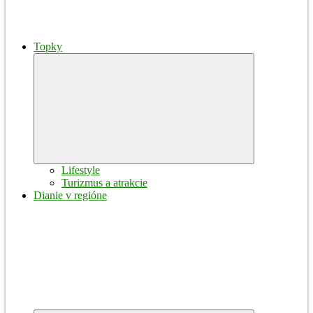
Topky
Expand
child
menu
Lifestyle
Turizmus a atrakcie
Dianie v regióne