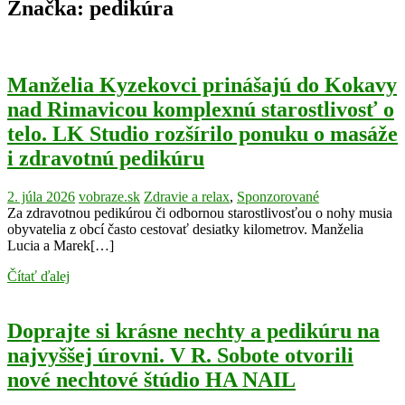
Značka:
pedikúra
Manželia Kyzekovci prinášajú do Kokavy
nad Rimavicou komplexnú starostlivosť o
telo. LK Studio rozšírilo ponuku o masáže
i zdravotnú pedikúru
2. júla 2026
vobraze.sk
Zdravie a relax
,
Sponzorované
Za zdravotnou pedikúrou či odbornou starostlivosťou o nohy musia
obyvatelia z obcí často cestovať desiatky kilometrov. Manželia
Lucia a Marek[…]
Čítať ďalej
Doprajte si krásne nechty a pedikúru na
najvyššej úrovni. V R. Sobote otvorili
nové nechtové štúdio HA NAIL