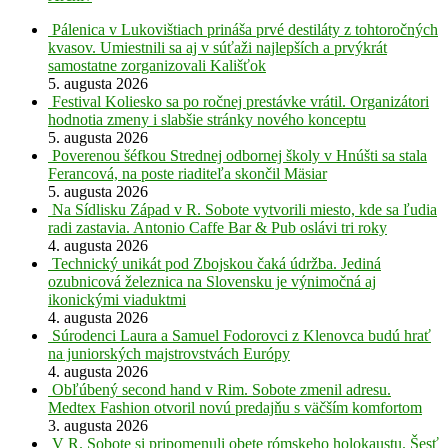
Pálenica v Lukovištiach prináša prvé destiláty z tohtoročných
kvasov. Umiestnili sa aj v súťaži najlepších a prvýkrát
samostatne zorganizovali Kališťok
5. augusta 2026
Festival Koliesko sa po ročnej prestávke vrátil. Organizátori
hodnotia zmeny i slabšie stránky nového konceptu
5. augusta 2026
Poverenou šéfkou Strednej odbornej školy v Hnúšti sa stala
Ferancová, na poste riaditeľa skončil Mäsiar
5. augusta 2026
Na Sídlisku Západ v R. Sobote vytvorili miesto, kde sa ľudia
radi zastavia. Antonio Caffe Bar & Pub oslávi tri roky
4. augusta 2026
Technický unikát pod Zbojskou čaká údržba. Jediná
ozubnicová železnica na Slovensku je výnimočná aj
ikonickými viaduktmi
4. augusta 2026
Súrodenci Laura a Samuel Fodorovci z Klenovca budú hrať
na juniorských majstrovstvách Európy
4. augusta 2026
Obľúbený second hand v Rim. Sobote zmenil adresu.
Medtex Fashion otvoril novú predajňu s väčším komfortom
3. augusta 2026
V R. Sobote si pripomenuli obete rómskeho holokaustu. Šesť