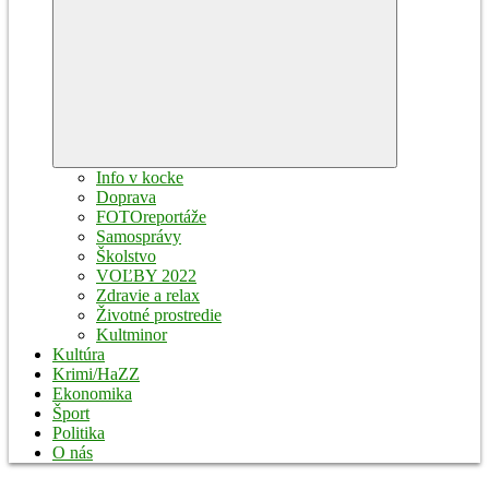
Expand
child
menu
Info v kocke
Doprava
FOTOreportáže
Samosprávy
Školstvo
VOĽBY 2022
Zdravie a relax
Životné prostredie
Kultminor
Kultúra
Krimi/HaZZ
Ekonomika
Šport
Politika
O nás