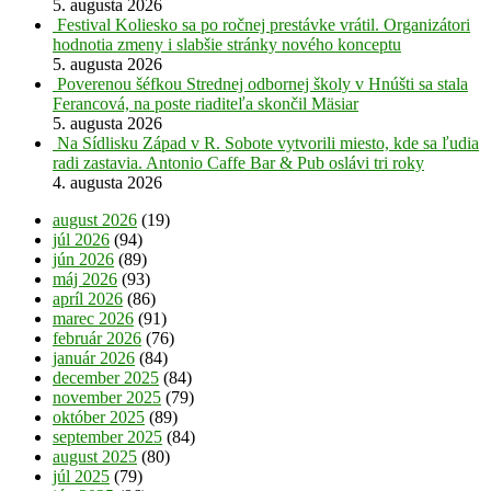
5. augusta 2026
Festival Koliesko sa po ročnej prestávke vrátil. Organizátori
hodnotia zmeny i slabšie stránky nového konceptu
5. augusta 2026
Poverenou šéfkou Strednej odbornej školy v Hnúšti sa stala
Ferancová, na poste riaditeľa skončil Mäsiar
5. augusta 2026
Na Sídlisku Západ v R. Sobote vytvorili miesto, kde sa ľudia
radi zastavia. Antonio Caffe Bar & Pub oslávi tri roky
4. augusta 2026
august 2026
(19)
júl 2026
(94)
jún 2026
(89)
máj 2026
(93)
apríl 2026
(86)
marec 2026
(91)
február 2026
(76)
január 2026
(84)
december 2025
(84)
november 2025
(79)
október 2025
(89)
september 2025
(84)
august 2025
(80)
júl 2025
(79)