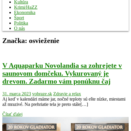
Kultúra
Krimi/HaZZ
Ekonomika
Šport
Politika
O nás
Značka:
osvieženie
V Aquaparku Novolandia sa zohrejete v
saunovom domčeku. Vykurovaný je
drevom. Zadarmo vám ponúknu čaj
31. marca 2023
vobraze.sk
Zdravie a relax
Aj keď v kalendári máme jar, nočné teploty sú ešte nízke, miestami
až mrazivé. Na prehriatie tela je preto stále[…]
Čítať ďalej