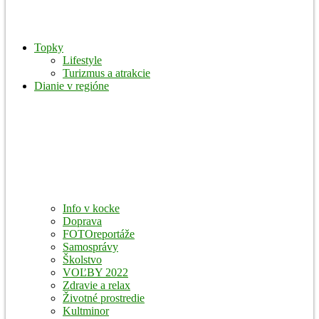
Topky
Lifestyle
Turizmus a atrakcie
Dianie v regióne
Info v kocke
Doprava
FOTOreportáže
Samosprávy
Školstvo
VOĽBY 2022
Zdravie a relax
Životné prostredie
Kultminor