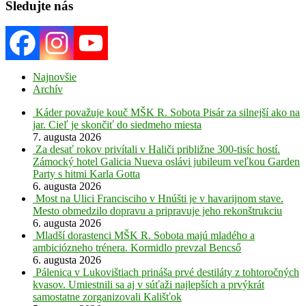
Sledujte nás
Najnovšie
Archív
Káder považuje kouč MŠK R. Sobota Pisár za silnejší ako na
jar. Cieľ je skončiť do siedmeho miesta
7. augusta 2026
Za desať rokov privítali v Haliči približne 300-tisíc hostí.
Zámocký hotel Galicia Nueva oslávi jubileum veľkou Garden
Party s hitmi Karla Gotta
6. augusta 2026
Most na Ulici Francisciho v Hnúšti je v havarijnom stave.
Mesto obmedzilo dopravu a pripravuje jeho rekonštrukciu
6. augusta 2026
Mladší dorastenci MŠK R. Sobota majú mladého a
ambiciózneho trénera. Kormidlo prevzal Bencső
6. augusta 2026
Pálenica v Lukovištiach prináša prvé destiláty z tohtoročných
kvasov. Umiestnili sa aj v súťaži najlepších a prvýkrát
samostatne zorganizovali Kališťok