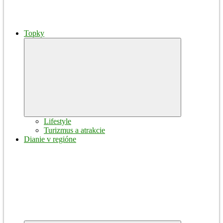
Topky
Expand
child
menu
Lifestyle
Turizmus a atrakcie
Dianie v regióne