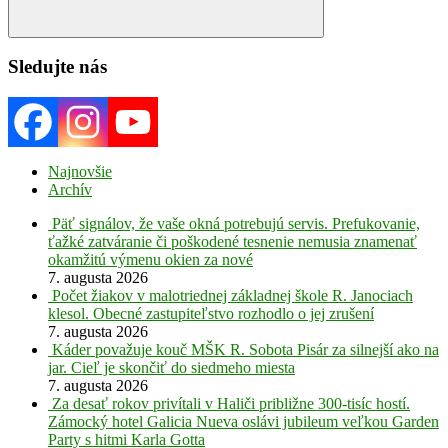
Search
Sledujte nás
Najnovšie
Archív
Päť signálov, že vaše okná potrebujú servis. Prefukovanie,
ťažké zatváranie či poškodené tesnenie nemusia znamenať
okamžitú výmenu okien za nové
7. augusta 2026
Počet žiakov v malotriednej základnej škole R. Janociach
klesol. Obecné zastupiteľstvo rozhodlo o jej zrušení
7. augusta 2026
Káder považuje kouč MŠK R. Sobota Pisár za silnejší ako na
jar. Cieľ je skončiť do siedmeho miesta
7. augusta 2026
Za desať rokov privítali v Haliči približne 300-tisíc hostí.
Zámocký hotel Galicia Nueva oslávi jubileum veľkou Garden
Party s hitmi Karla Gotta