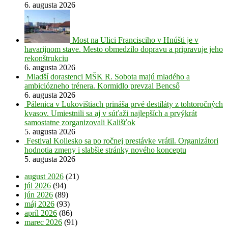
6. augusta 2026
Most na Ulici Francisciho v Hnúšti je v
havarijnom stave. Mesto obmedzilo dopravu a pripravuje jeho
rekonštrukciu
6. augusta 2026
Mladší dorastenci MŠK R. Sobota majú mladého a
ambiciózneho trénera. Kormidlo prevzal Bencső
6. augusta 2026
Pálenica v Lukovištiach prináša prvé destiláty z tohtoročných
kvasov. Umiestnili sa aj v súťaži najlepších a prvýkrát
samostatne zorganizovali Kališťok
5. augusta 2026
Festival Koliesko sa po ročnej prestávke vrátil. Organizátori
hodnotia zmeny i slabšie stránky nového konceptu
5. augusta 2026
august 2026
(21)
júl 2026
(94)
jún 2026
(89)
máj 2026
(93)
apríl 2026
(86)
marec 2026
(91)