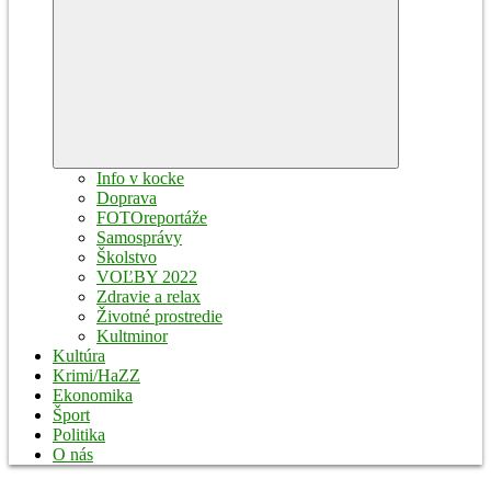
Expand
child
menu
Info v kocke
Doprava
FOTOreportáže
Samosprávy
Školstvo
VOĽBY 2022
Zdravie a relax
Životné prostredie
Kultminor
Kultúra
Krimi/HaZZ
Ekonomika
Šport
Politika
O nás