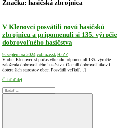
Značka:
hasičská zbrojnica
V Klenovci posvätili novú hasičskú
zbrojnicu a pripomenuli si 135. výročie
dobrovoľného hasičstva
9. septembra 2024
vobraze.sk
HaZZ
V obci Klenovec si počas víkendu pripomenuli 135. výročie
založenia dobrovoľného hasičstva. Ocenili dobrovoľníkov i
doterajších starostov obce. Posvätili veľkú[…]
Čítať ďalej
Search
for: