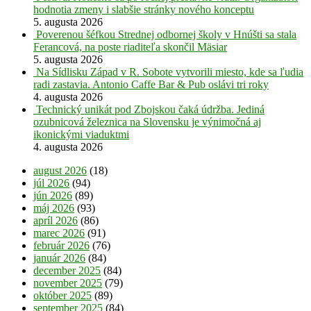
hodnotia zmeny i slabšie stránky nového konceptu
5. augusta 2026
Poverenou šéfkou Strednej odbornej školy v Hnúšti sa stala
Ferancová, na poste riaditeľa skončil Mäsiar
5. augusta 2026
Na Sídlisku Západ v R. Sobote vytvorili miesto, kde sa ľudia
radi zastavia. Antonio Caffe Bar & Pub oslávi tri roky
4. augusta 2026
Technický unikát pod Zbojskou čaká údržba. Jediná
ozubnicová železnica na Slovensku je výnimočná aj
ikonickými viaduktmi
4. augusta 2026
august 2026
(18)
júl 2026
(94)
jún 2026
(89)
máj 2026
(93)
apríl 2026
(86)
marec 2026
(91)
február 2026
(76)
január 2026
(84)
december 2025
(84)
november 2025
(79)
október 2025
(89)
september 2025
(84)