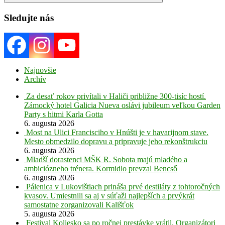
Search
Sledujte nás
Najnovšie
Archív
Za desať rokov privítali v Haliči približne 300-tisíc hostí.
Zámocký hotel Galicia Nueva oslávi jubileum veľkou Garden
Party s hitmi Karla Gotta
6. augusta 2026
Most na Ulici Francisciho v Hnúšti je v havarijnom stave.
Mesto obmedzilo dopravu a pripravuje jeho rekonštrukciu
6. augusta 2026
Mladší dorastenci MŠK R. Sobota majú mladého a
ambiciózneho trénera. Kormidlo prevzal Bencső
6. augusta 2026
Pálenica v Lukovištiach prináša prvé destiláty z tohtoročných
kvasov. Umiestnili sa aj v súťaži najlepších a prvýkrát
samostatne zorganizovali Kališťok
5. augusta 2026
Festival Koliesko sa po ročnej prestávke vrátil. Organizátori