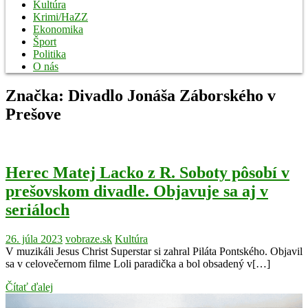
Kultúra
Krimi/HaZZ
Ekonomika
Šport
Politika
O nás
Značka:
Divadlo Jonáša Záborského v
Prešove
Herec Matej Lacko z R. Soboty pôsobí v
prešovskom divadle. Objavuje sa aj v
seriáloch
26. júla 2023
vobraze.sk
Kultúra
V muzikáli Jesus Christ Superstar si zahral Piláta Pontského. Objavil
sa v celovečernom filme Loli paradička a bol obsadený v[…]
Čítať ďalej