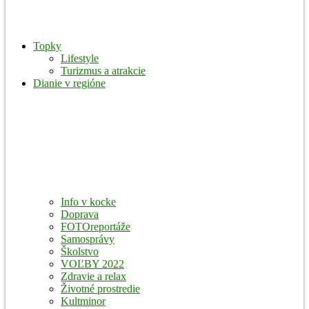
Topky
Lifestyle
Turizmus a atrakcie
Dianie v regióne
Info v kocke
Doprava
FOTOreportáže
Samosprávy
Školstvo
VOĽBY 2022
Zdravie a relax
Životné prostredie
Kultminor