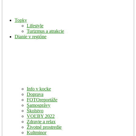
Topky
Lifestyle
Turizmus a atrakcie
Dianie v regióne
Info v kocke
Doprava
FOTOreportáže
Samosprávy
Školstvo
VOĽBY 2022
Zdravie a relax
Životné prostredie
Kultminor