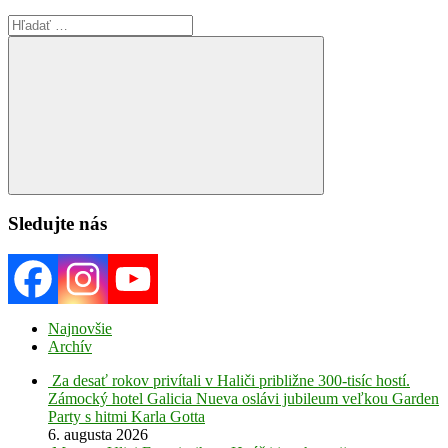
Search
for:
Search
Sledujte nás
Najnovšie
Archív
Za desať rokov privítali v Haliči približne 300-tisíc hostí.
Zámocký hotel Galicia Nueva oslávi jubileum veľkou Garden
Party s hitmi Karla Gotta
6. augusta 2026