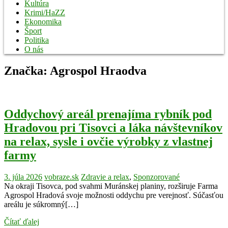
Kultúra
Krimi/HaZZ
Ekonomika
Šport
Politika
O nás
Značka:
Agrospol Hraodva
Oddychový areál prenajíma rybník pod
Hradovou pri Tisovci a láka návštevníkov
na relax, sysle i ovčie výrobky z vlastnej
farmy
3. júla 2026
vobraze.sk
Zdravie a relax
,
Sponzorované
Na okraji Tisovca, pod svahmi Muránskej planiny, rozširuje Farma
Agrospol Hradová svoje možnosti oddychu pre verejnosť. Súčasťou
areálu je súkromný[…]
Čítať ďalej