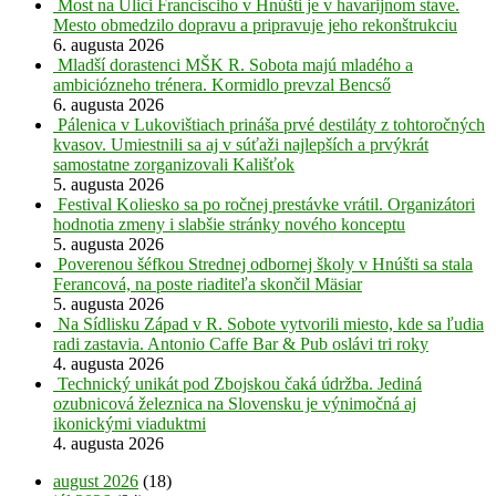
Most na Ulici Francisciho v Hnúšti je v havarijnom stave.
Mesto obmedzilo dopravu a pripravuje jeho rekonštrukciu
6. augusta 2026
Mladší dorastenci MŠK R. Sobota majú mladého a
ambiciózneho trénera. Kormidlo prevzal Bencső
6. augusta 2026
Pálenica v Lukovištiach prináša prvé destiláty z tohtoročných
kvasov. Umiestnili sa aj v súťaži najlepších a prvýkrát
samostatne zorganizovali Kališťok
5. augusta 2026
Festival Koliesko sa po ročnej prestávke vrátil. Organizátori
hodnotia zmeny i slabšie stránky nového konceptu
5. augusta 2026
Poverenou šéfkou Strednej odbornej školy v Hnúšti sa stala
Ferancová, na poste riaditeľa skončil Mäsiar
5. augusta 2026
Na Sídlisku Západ v R. Sobote vytvorili miesto, kde sa ľudia
radi zastavia. Antonio Caffe Bar & Pub oslávi tri roky
4. augusta 2026
Technický unikát pod Zbojskou čaká údržba. Jediná
ozubnicová železnica na Slovensku je výnimočná aj
ikonickými viaduktmi
4. augusta 2026
august 2026
(18)