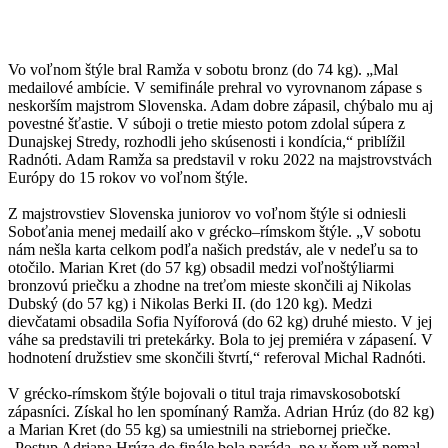
Vo voľnom štýle bral Ramža v sobotu bronz (do 74 kg). „Mal
medailové ambície. V semifinále prehral vo vyrovnanom zápase s
neskorším majstrom Slovenska. Adam dobre zápasil, chýbalo mu aj
povestné šťastie. V súboji o tretie miesto potom zdolal súpera z
Dunajskej Stredy, rozhodli jeho skúsenosti i kondícia,“ priblížil
Radnóti. Adam Ramža sa predstavil v roku 2022 na majstrovstvách
Európy do 15 rokov vo voľnom štýle.
Z majstrovstiev Slovenska juniorov vo voľnom štýle si odniesli
Soboťania menej medailí ako v grécko–rímskom štýle. „V sobotu
nám nešla karta celkom podľa našich predstáv, ale v nedeľu sa to
otočilo. Marian Kret (do 57 kg) obsadil medzi voľnoštýliarmi
bronzovú priečku a zhodne na treťom mieste skončili aj Nikolas
Dubský (do 57 kg) i Nikolas Berki II. (do 120 kg). Medzi
dievčatami obsadila Sofia Nyíforová (do 62 kg) druhé miesto. V jej
váhe sa predstavili tri pretekárky. Bola to jej premiéra v zápasení. V
hodnotení družstiev sme skončili štvrtí,“ referoval Michal Radnóti.
V grécko-rímskom štýle bojovali o titul traja rimavskosobotskí
zápasníci. Získal ho len spomínaný Ramža. Adrian Hrúz (do 82 kg)
a Marian Kret (do 55 kg) sa umiestnili na striebornej priečke.
„Postup Adriana Hrúza do finále bola paráda, no v ňom už nemal