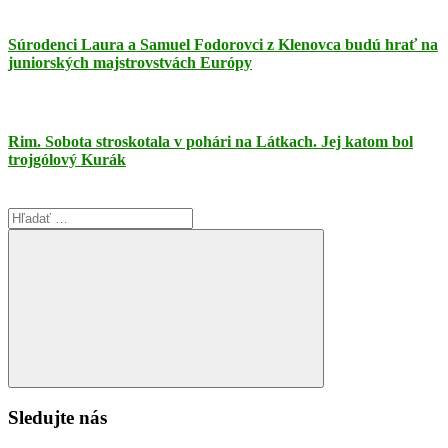
Súrodenci Laura a Samuel Fodorovci z Klenovca budú hrať na
juniorských majstrovstvách Európy
Rim. Sobota stroskotala v pohári na Látkach. Jej katom bol
trojgólový Kurák
Search
for:
Search
Sledujte nás