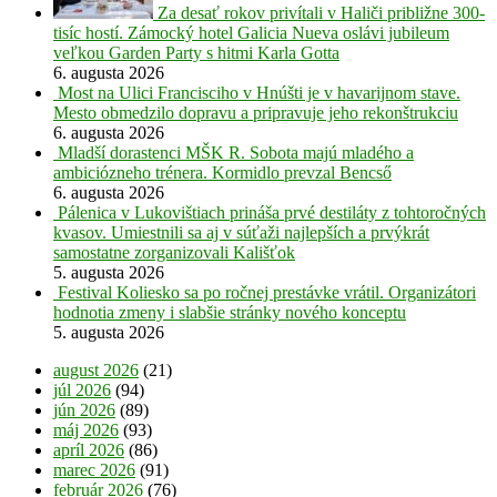
Za desať rokov privítali v Haliči približne 300-
tisíc hostí. Zámocký hotel Galicia Nueva oslávi jubileum
veľkou Garden Party s hitmi Karla Gotta
6. augusta 2026
Most na Ulici Francisciho v Hnúšti je v havarijnom stave.
Mesto obmedzilo dopravu a pripravuje jeho rekonštrukciu
6. augusta 2026
Mladší dorastenci MŠK R. Sobota majú mladého a
ambiciózneho trénera. Kormidlo prevzal Bencső
6. augusta 2026
Pálenica v Lukovištiach prináša prvé destiláty z tohtoročných
kvasov. Umiestnili sa aj v súťaži najlepších a prvýkrát
samostatne zorganizovali Kališťok
5. augusta 2026
Festival Koliesko sa po ročnej prestávke vrátil. Organizátori
hodnotia zmeny i slabšie stránky nového konceptu
5. augusta 2026
august 2026
(21)
júl 2026
(94)
jún 2026
(89)
máj 2026
(93)
apríl 2026
(86)
marec 2026
(91)
február 2026
(76)