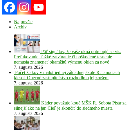
Najnovšie
Archív
Päť signálov, že vaše okná potrebujú servis.
Prefukovanie, ťažké zatváranie či poškodené tesnenie
nemusia znamenať okamžitú výmenu okien za nové
7. augusta 2026
Počet žiakov v malotriednej základnej škole R. Janociach
klesol. Obecné zastupiteľstvo rozhodlo o jej zrušení
7. augusta 2026
Káder považuje kouč MŠK R. Sobota Pisár za
silnejší ako na jar. Cieľ je skončiť do siedmeho miesta
7. augusta 2026