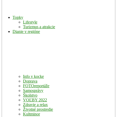
Topky
Lifestyle
Turizmus a atrakcie
Dianie v regióne
Info v kocke
Doprava
FOTOreportáže
Samosprávy
Školstvo
VOĽBY 2022
Zdravie a relax
Životné prostredie
Kultminor