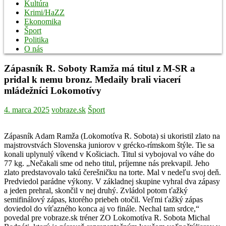
Kultúra
Krimi/HaZZ
Ekonomika
Šport
Politika
O nás
Zápasník R. Soboty Ramža má titul z M-SR a
pridal k nemu bronz. Medaily brali viacerí
mládežníci Lokomotívy
4. marca 2025
vobraze.sk
Šport
Zápasník Adam Ramža (Lokomotíva R. Sobota) si ukoristil zlato na
majstrovstvách Slovenska juniorov v grécko-rímskom štýle. Tie sa
konali uplynulý víkend v Košiciach. Titul si vybojoval vo váhe do
77 kg. „Nečakali sme od neho titul, príjemne nás prekvapil. Jeho
zlato predstavovalo takú čerešničku na torte. Mal v nedeľu svoj deň.
Predviedol parádne výkony. V základnej skupine vyhral dva zápasy
a jeden prehral, skončil v nej druhý. Zvládol potom ťažký
semifinálový zápas, ktorého priebeh otočil. Veľmi ťažký zápas
doviedol do víťazného konca aj vo finále. Nechal tam srdce,“
povedal pre vobraze.sk tréner ZO Lokomotíva R. Sobota Michal