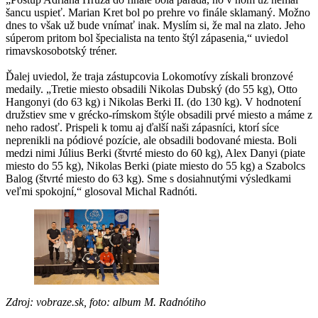
šancu uspieť. Marian Kret bol po prehre vo finále sklamaný. Možno
dnes to však už bude vnímať inak. Myslím si, že mal na zlato. Jeho
súperom pritom bol špecialista na tento štýl zápasenia,“ uviedol
rimavskosobotský tréner.
Ďalej uviedol, že traja zástupcovia Lokomotívy získali bronzové
medaily. „Tretie miesto obsadili Nikolas Dubský (do 55 kg), Otto
Hangonyi (do 63 kg) i Nikolas Berki II. (do 130 kg). V hodnotení
družstiev sme v grécko-rímskom štýle obsadili prvé miesto a máme z
neho radosť. Prispeli k tomu aj ďalší naši zápasníci, ktorí síce
neprenikli na pódiové pozície, ale obsadili bodované miesta. Boli
medzi nimi Július Berki (štvrté miesto do 60 kg), Alex Danyi (piate
miesto do 55 kg), Nikolas Berki (piate miesto do 55 kg) a Szabolcs
Balog (štvrté miesto do 63 kg). Sme s dosiahnutými výsledkami
veľmi spokojní,“ glosoval Michal Radnóti.
Zdroj: vobraze.sk, foto: album M. Radnótiho