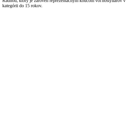
Radnóti, ktorý je zároveň reprezentačným koučom voľnoštýliarov v
kategórii do 15 rokov.