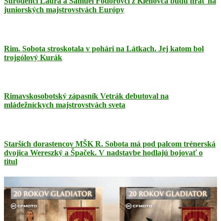
Súrodenci Laura a Samuel Fodorovci z Klenovca budú hrať na
juniorských majstrovstvách Európy
Rim. Sobota stroskotala v pohári na Látkach. Jej katom bol
trojgólový Kurák
Rimavskosobotský zápasník Vetrák debutoval na
mládežníckych majstrovstvách sveta
Starších dorastencov MŠK R. Sobota má pod palcom trénerská
dvojica Wereszký a Špaček. V nadstavbe hodlajú bojovať o
titul