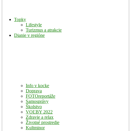
Topky
Lifestyle
Turizmus a atrakcie
Dianie v regióne
Info v kocke
Doprava
FOTOreportáže
Samosprávy
Školstvo
VOĽBY 2022
Zdravie a relax
Životné prostredie
Kultminor