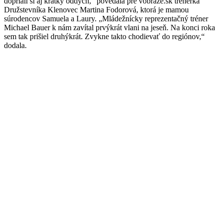
dopriali si aj krátky oddych,“ povedala pre vobraze.sk trénerka
Družstevníka Klenovec Martina Fodorová, ktorá je mamou
súrodencov Samuela a Laury. „Mládežnícky reprezentačný tréner
Michael Bauer k nám zavítal prvýkrát vlani na jeseň. Na konci roka
sem tak prišiel druhýkrát. Zvykne takto chodievať do regiónov,“
dodala.