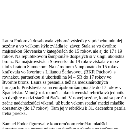
Laura Fodorová dosahovala výborné výsledky v priebehu minulej
sezóny a vo veľkom štýle zvládla jej záver. Stala sa vo dvojhre
majsterkou Slovenska v kategóriách do 15 rokov, ale aj do 17 i 19
rokov. Na republikovom šampionáte dospelých si v singli ukoristila
bronz. Na majstrovstvách Slovenska do 19 rokov získala v mixe
titul s bratom Samuelom. Na národnom šampionáte do 15 rokov
kraľovala vo štvorhre s Lilianou Šarlayovou (BKR Púchov), s
rovnakou partnerkou si ukoristili na M – SR do 17 rokov vo
štvorhre bronz. Laura sa presadila tiež na medzinárodných
turnajoch. Predstavila sa na európskom šampionáte do 17 rokov v
Španielsku. Minulý rok ukončila ako slovenská rebríčková jednotka
vo dvojhre medzi staršími žiačkami. V novej sezóne, ktorá sa pre ňu
začne nadchádzajúci víkend, už bude vekom spadať medzi mladšie
dorastenky (do 17 rokov). Tam jej v rebríčku k 31. decembru patrila
tretia priečka.
Samuel Fodor figuroval v koncoročnom rebríčku mladších
dorastencov na prvom mieste vo dvojhre a zhodne na treťom vo