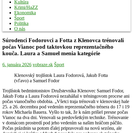
Kultúra
Krimi/HaZZ
Ekonomika
Šport
Politika
O nás
Súrodenci Fodorovci a Fotta z Klenovca trénovali
počas Vianoc pod taktovkou reprezentačného
kouča. Laura a Samuel menia kategórie
6. januára 2026
vobraze.sk
Šport
Klenovský trojlístok Laura Fodorová, Jakub Fotta
(vľavo) a Samuel Fodor
Trojlístok bedmintonistov Družstevníka Klenovec Samuel Fodor,
Jakub Fotta a Laura Fodorová nezaháňal v tréningovom procese ani
počas vianočného obdobia. „Všetci traja trénovali v klenovskej hale
25. a 26. decembra pod vedením reprezentačného trénera do 17 i 19
rokov Michaela Bauera. Vyšlo to tak, že k nám prišiel presne počas
Vianoc na dva dni. Venovali sa predovšetkým technike. Trénovanie
v domácom prostredí pod jeho vedením sa našim hráčom páčilo.
Počas prázdnin sa potom ďalej pripravovali na novú sezónu, ale