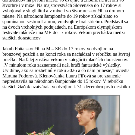
štvorhre i v mixe. Na majstrovstvách Slovenska do 17 rokov si
vybojoval v singli titul a v mixe i vo štvorhre skončil na druhom
mieste. Na národnom šampionáte do 19 rokov získal zlato so
spomínanou sestrou Laurou, vo dvojhre bral striebro. Predstavil sa
na dvoch vrcholných podujatiach, na Európskom olympijskom
festivale mládeže i na ME do 17 rokov. Vekom prechádza medzi
starších dorastencov.
Jakub Fotta skončil na M – SR do 17 rokov vo dvojhre na
bronzovej pozícii a na konci roka sa nachádzal v rebríčku na štvrtej
priečke. Naďalej zostáva vekom v kategórii mladších dorastencov.
„V minulom roku zaznamenali naši hráči fantastické výsledky.
Uvidíme, ako sa rozbehnú v roku 2026 a čo nám prinesie,“ uviedla
Martina Fodorová. Klenovčanka Laura Fiľová sa pre zranenie
nepredstavila na národnom šampionáte do 15 rokov. V rebríčku
starších žiačok uzatvárala vo dvojhre k 31. decembru prvú desiatku.