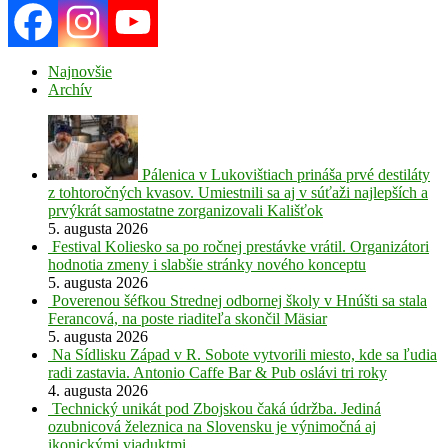
Najnovšie
Archív
Pálenica v Lukovištiach prináša prvé destiláty
z tohtoročných kvasov. Umiestnili sa aj v súťaži najlepších a
prvýkrát samostatne zorganizovali Kališťok
5. augusta 2026
Festival Koliesko sa po ročnej prestávke vrátil. Organizátori
hodnotia zmeny i slabšie stránky nového konceptu
5. augusta 2026
Poverenou šéfkou Strednej odbornej školy v Hnúšti sa stala
Ferancová, na poste riaditeľa skončil Mäsiar
5. augusta 2026
Na Sídlisku Západ v R. Sobote vytvorili miesto, kde sa ľudia
radi zastavia. Antonio Caffe Bar & Pub oslávi tri roky
4. augusta 2026
Technický unikát pod Zbojskou čaká údržba. Jediná
ozubnicová železnica na Slovensku je výnimočná aj
ikonickými viaduktmi