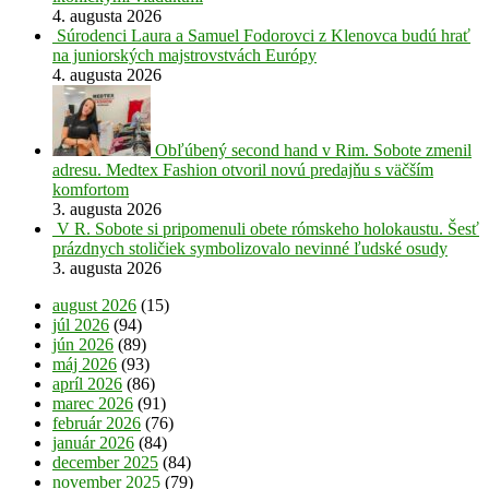
4. augusta 2026
Súrodenci Laura a Samuel Fodorovci z Klenovca budú hrať
na juniorských majstrovstvách Európy
4. augusta 2026
Obľúbený second hand v Rim. Sobote zmenil
adresu. Medtex Fashion otvoril novú predajňu s väčším
komfortom
3. augusta 2026
V R. Sobote si pripomenuli obete rómskeho holokaustu. Šesť
prázdnych stoličiek symbolizovalo nevinné ľudské osudy
3. augusta 2026
august 2026
(15)
júl 2026
(94)
jún 2026
(89)
máj 2026
(93)
apríl 2026
(86)
marec 2026
(91)
február 2026
(76)
január 2026
(84)
december 2025
(84)
november 2025
(79)