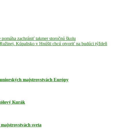
 pomáha zachrániť takmer storočnú školu
Ružinej. Kúpalisko v Hnúšti chcú otvoriť na budúci týždeň
juniorských majstrovstvách Európy
jgólový Kurák
majstrovstvách sveta