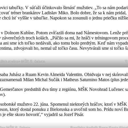
vici tabuľky. V súťaži účinkovalo štrnásť mužstiev. „To sa nám podaril
covať tréner brankárov Ladislav Miko. Bolo dobre, že sa k nám pridal, p
 chcú ísť vyššie v tabuľke. Napokon sa zosunuli o jednu priečku nižši
íza v Dolnom Kubíne. Potom zvíťazili doma nad Námestovom. Lenže prišl
v záverečných troch kolách. „Páčilo sa mi, že hráči v tréningovom proce
 a ani sme ich toľko nedávali, ako tomu bolo predtým. Keď nám vypadnú
lentima, zdvojovali ho, nemal už toľko času. Nevytvárali sme si toľko
pších strelcov MŠK R. Sobota
Tr
 Csaba Juhász a Ruam Kevin Almeida Valentim. Obidvaja v nej skórovali 
zaznamenali Milan Michal Sučák i Matheus Saturnino Matos (plus jeden
 Gemerčanov predstihli dva tímy z regiónu, MŠK Novohrad Lučenec sa 
ov).
avskosobotské mužstvo 22. júna. Spomenul niektorých hráčov, ktorí v 
n, ktorý dostal ponuku z Bieloruska a uvoľnil som ho. Prídu noví Brazí
e ešte skoro hovoriť,“ vyjadril sa Jozef Pisár.
ráčov MŠK R. Sobota
Brazílsky útočník Ruam Kevin Almeid