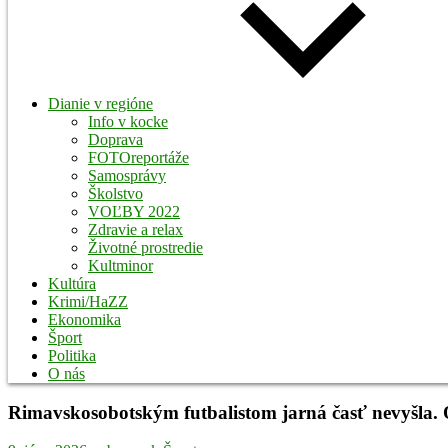
Dianie v regióne
Info v kocke
Doprava
FOTOreportáže
Samosprávy
Školstvo
VOĽBY 2022
Zdravie a relax
Životné prostredie
Kultminor
Kultúra
Krimi/HaZZ
Ekonomika
Šport
Politika
O nás
Rimavskosobotským futbalistom jarná časť nevyšla. O