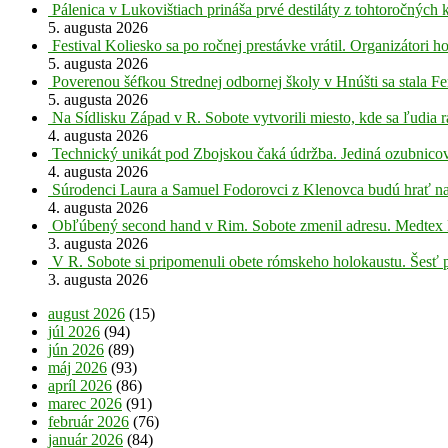
Pálenica v Lukovištiach prináša prvé destiláty z tohtoročných 
5. augusta 2026
Festival Koliesko sa po ročnej prestávke vrátil. Organizátori 
5. augusta 2026
Poverenou šéfkou Strednej odbornej školy v Hnúšti sa stala Fe
5. augusta 2026
Na Sídlisku Západ v R. Sobote vytvorili miesto, kde sa ľudia r
4. augusta 2026
Technický unikát pod Zbojskou čaká údržba. Jediná ozubnicov
4. augusta 2026
Súrodenci Laura a Samuel Fodorovci z Klenovca budú hrať na
4. augusta 2026
Obľúbený second hand v Rim. Sobote zmenil adresu. Medtex 
3. augusta 2026
V R. Sobote si pripomenuli obete rómskeho holokaustu. Šesť 
3. augusta 2026
august 2026
(15)
júl 2026
(94)
jún 2026
(89)
máj 2026
(93)
apríl 2026
(86)
marec 2026
(91)
február 2026
(76)
január 2026
(84)