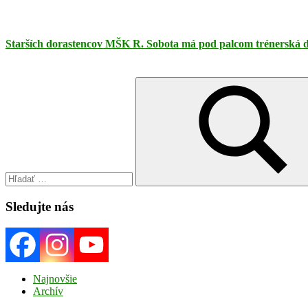
Starších dorastencov MŠK R. Sobota má pod palcom trénerská dv
Search
for:
Search
Sledujte nás
Najnovšie
Archív