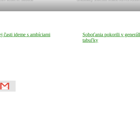
j časti ideme s ambíciami
Soboťania pokorili v generá
tabuľky