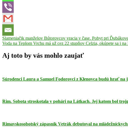
Navigácia
Previous
Futbal
Slameniačik manželov Bútorovcov vracia v čase. Pobyt pri Ďubákove
Jozef
Post:
Next
Pisár
Voda na Teplom Vrchu má už cez 22 stupňov Celzia, okúpete sa i na 
MŠK
v
Post:
R.
článku
Sobota
tretia
Aj toto by vás mohlo zaujať
liga
Stred
Súrodenci Laura a Samuel Fodorovci z Klenovca budú hrať na 
Rim. Sobota stroskotala v pohári na Látkach. Jej katom bol tro
Rimavskosobotský zápasník Vetrák debutoval na mládežníckych 