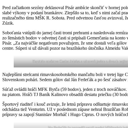
Pred začiatkom sezóny deklasoval Pisár ambície skončiť v hornej polo
slabé výkony v podaní brankárov. Zlepšilo sa to, keď s nimi začal pra
realizačného tímu MŠK R. Sobota. Pred odvetnou časťou avizoval, že
Zúzik.
Soboťania vstúpili do jarnej časti tromi prehrami a nasledovala rem
zo štrnástich bodov v odvetnej časti si pripísali Gemerčania na konto 
Pisár. „Za najväčšie negatívum považujem, že sme dostali veľa gólov
centre. Súperi si už dávali pozor na brazílskeho útočníka Almeidu Va
Kapitán mužstva Csaba Juhász a zároveň jeden z dvoch najle
Najlepšími strelcami rimavskosobotského mančaftu boli v tretej lige
Slovenskom pohári. Sedem gólov dal Ján Ferleťák a po šesť zásahov 
Súťaž ovládli hráči MFK Bytča (59 bodov), jeden z troch nováčikov.
na piatom. Hráči TJ Baník Kalinovo obsadili desiatu priečku (30 bod
Športový riaditeľ i kouč avizuje, že letnú prípravu odštartuje rim
odchádza tiež Venturim. Už v poslednom zápase nehral Brazílčan Robso
prípravy sa zapojí Stanislav Morháč i Hugo Ciprus. O nových hráčoch j
Ján Ferleťák (v popredí) patril medzi kľúčových h