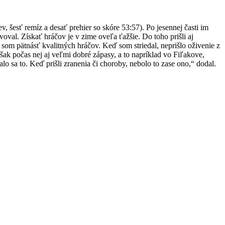
, šesť remíz a desať prehier so skóre 53:57). Po jesennej časti im
voval. Získať hráčov je v zime oveľa ťažšie. Do toho prišli aj
y som pätnásť kvalitných hráčov. Keď som striedal, neprišlo oživenie z
šak počas nej aj veľmi dobré zápasy, a to napríklad vo Fiľakove,
sa to. Keď prišli zranenia či choroby, nebolo to zase ono,“ dodal.