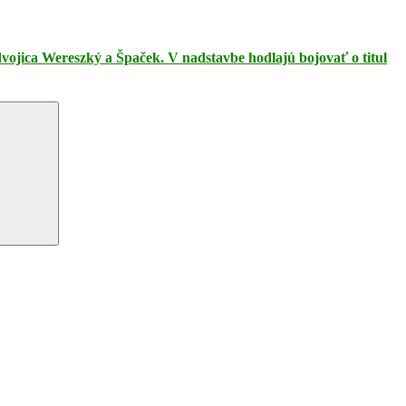
ojica Wereszký a Špaček. V nadstavbe hodlajú bojovať o titul