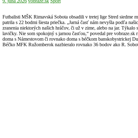
9. júna 2026
vobraze.sk
Šport
Futbalisti MŠK Rimavská Sobota obsadili v tretej lige Stred siedme mi
patrila s 22 bodmi šiesta priečka. „Jarná časť nám nevyšla podľa našic
zranenia niektorých našich hráčov, či už v zime, alebo na jar. Týkalo
lavičky. Nie som spokojný s jarnou časťou,“ povedal pre vobraze.sk r
doma s Námestovom či rovnako doma s béčkom banskobystrickej Dukly. 
Béčko MFK Ružomberok nazbieralo rovnako 36 bodov ako R. Sobota,