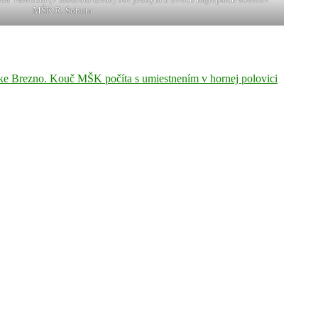
MŠK R. Sobota
lke Brezno. Kouč MŠK počíta s umiestnením v hornej polovici