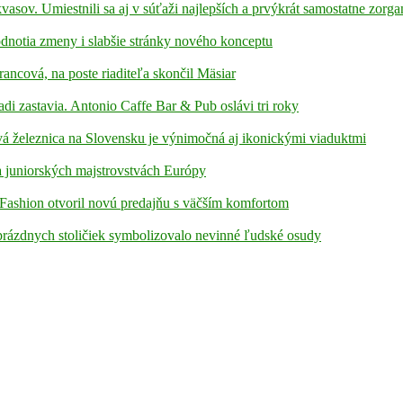
kvasov. Umiestnili sa aj v súťaži najlepších a prvýkrát samostatne zorga
hodnotia zmeny i slabšie stránky nového konceptu
rancová, na poste riaditeľa skončil Mäsiar
adi zastavia. Antonio Caffe Bar & Pub oslávi tri roky
á železnica na Slovensku je výnimočná aj ikonickými viaduktmi
 juniorských majstrovstvách Európy
Fashion otvoril novú predajňu s väčším komfortom
prázdnych stoličiek symbolizovalo nevinné ľudské osudy