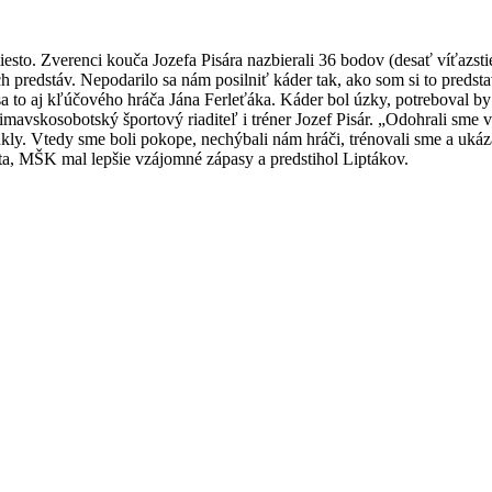
esto. Zverenci kouča Jozefa Pisára nazbierali 36 bodov (desať víťazstiev
h predstáv. Nepodarilo sa nám posilniť káder tak, ako som si to predsta
 sa to aj kľúčového hráča Jána Ferleťáka. Káder bol úzky, potreboval b
imavskosobotský športový riaditeľ i tréner Jozef Pisár. „Odohrali sme v
Vtedy sme boli pokope, nechýbali nám hráči, trénovali sme a ukázalo 
 MŠK mal lepšie vzájomné zápasy a predstihol Liptákov.