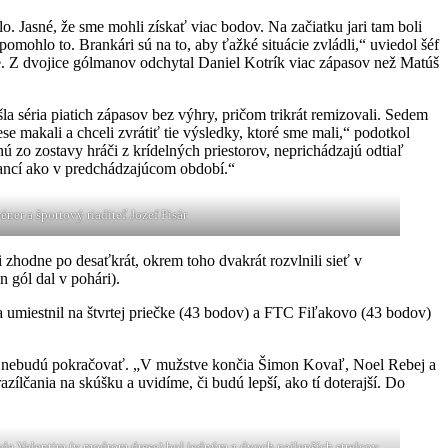
o. Jasné, že sme mohli získať viac bodov. Na začiatku jari tam boli
omohlo to. Brankári sú na to, aby ťažké situácie zvládli,“ uviedol šéf
e. Z dvojice gólmanov odchytal Daniel Kotrík viac zápasov než Matúš
a séria piatich zápasov bez výhry, pričom trikrát remizovali. Sedem
se makali a chceli zvrátiť tie výsledky, ktoré sme mali,“ podotkol
 zo zostavy hráči z krídelných priestorov, neprichádzajú odtiaľ
 šancí ako v predchádzajúcom období.“
éner a športový riaditeľ Jozef Pisár
zhodne po desaťkrát, okrem toho dvakrát rozvlnili sieť v
 gól dal v pohári).
umiestnil na štvrtej priečke (43 bodov) a FTC Fiľakovo (43 bodov)
MŠK nebudú pokračovať. „V mužstve končia Šimon Kovaľ, Noel Rebej a
lčania na skúšku a uvidíme, či budú lepší, ako tí doterajší. Do
a Valentim (v modrom drese) bol jedným z dvoch najlepších strelcov