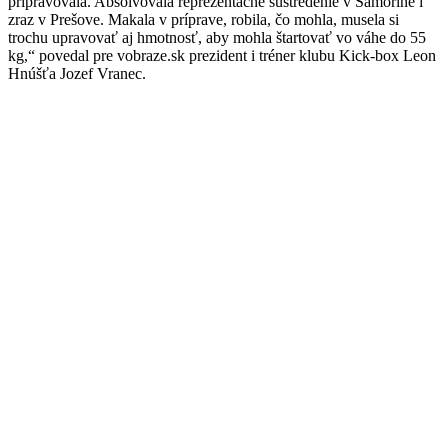
pripravovala. Absolvovala reprezentačné sústredenie v Šamoríne i
zraz v Prešove. Makala v príprave, robila, čo mohla, musela si
trochu upravovať aj hmotnosť, aby mohla štartovať vo váhe do 55
kg,“ povedal pre vobraze.sk prezident i tréner klubu Kick-box Leon
Hnúšťa Jozef Vranec.