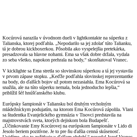
Kocúrová narazila v úvodnom dueli v lightkontakte na súperku z
Talianska, ktorej podľahla. „Nepodarilo sa jej zdolať túto Talianku,
tá je dobrou kickboxerkou. Pôsobila ako vyspelejšia pretekárka,
presadzovala sa hlavne nohami. Ema sa však dobre držala, vydala
zo seba všetko, napokon prehrala na body,“ skonštatoval Vranec.
V kicklighte sa Ema stretla so slovinskou súperkou a tá jej vystavila
v prvom zápase stopku. „Keďže podľahla slovinskej reprezentantke
na body, do ďalších bojov už potom nezasiahla. Ema Kocúrová sa
snažila, ale na túto súperku nemala, bola jednoducho lepšia,“
priblížil šéf hnúšťanského klubu.
Európsky šampionát v Taliansku bol druhým vrcholným
mládežníckym podujatím, na ktorom Ema Kocúrová zápolila. Vlani
sa študentka Evanjelického gymnázia v Tisovci predstavila na
majstrovstvách sveta, ktorých dejiskom bola Budapešť.
„Účinkovanie Emy Kocúrovej na európskom šampionáte v Lido di
Jesolo beriem pozitívne. Je to pre ňu ďalšia cenná skúsenosť.
Uvidíme, ako to zužitkuje v ďalšom období,“ povedal Jozef Vranec.