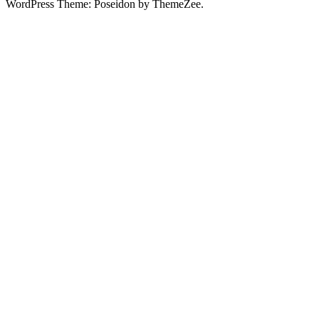
WordPress Theme: Poseidon by ThemeZee.