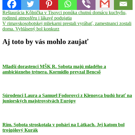
Navigácia
Previous
Ema
Reštaurácia Kôlnička v Tisovci ponúka chutnú domácu kuchyňu,
Post:
Kocúrová
rodinnú atmosféru i lákavé podujatia
Kick-
v
Next
box
V rimavskosobotskej mliekarni prestali vyrábať, zamestnanci zostali
článku
Post:
Leon
doma. Vyhlásený bol konkurz
Hnúšťa
kickbox
Kraskovo
Lido
di
Aj toto by vás mohlo zaujať
Jesolo
majstrovstvá
Európy
juniorov
reprezentácia
Mladší dorastenci MŠK R. Sobota majú mladého a
ambiciózneho trénera. Kormidlo prevzal Bencső
Súrodenci Laura a Samuel Fodorovci z Klenovca budú hrať na
juniorských majstrovstvách Európy
Rim. Sobota stroskotala v pohári na Látkach. Jej katom bol
trojgólový Kurák