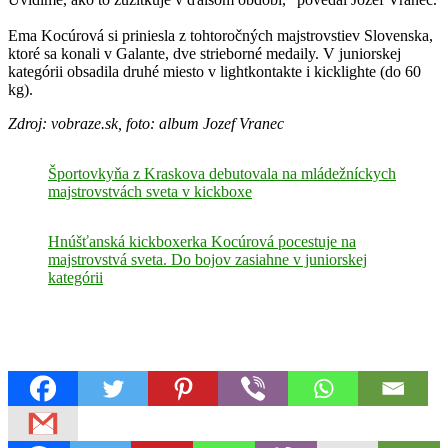
Ema Kocúrová si priniesla z tohtoročných majstrovstiev Slovenska,
ktoré sa konali v Galante, dve strieborné medaily. V juniorskej
kategórii obsadila druhé miesto v lightkontakte i kicklighte (do 60
kg).
Zdroj: vobraze.sk, foto: album Jozef Vranec
Športovkyňa z Kraskova debutovala na mládežníckych
majstrovstvách sveta v kickboxe
Hnúšťanská kickboxerka Kocúrová pocestuje na
majstrovstvá sveta. Do bojov zasiahne v juniorskej
kategórii