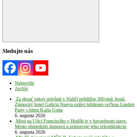
Search
Sledujte nás
Najnovšie
Archív
Za desať rokov privítali v Haliči približne 300-tisíc hostí.
Zámocký hotel Galicia Nueva oslávi jubileum veľkou Garden
Party s hitmi Karla Gotta
6. augusta 2026
Most na Ulici Francisciho v Hnúšti je v havarijnom stave.
Mesto obmedzilo dopravu a pripravuje jeho rekonštrukciu
6. augusta 2026