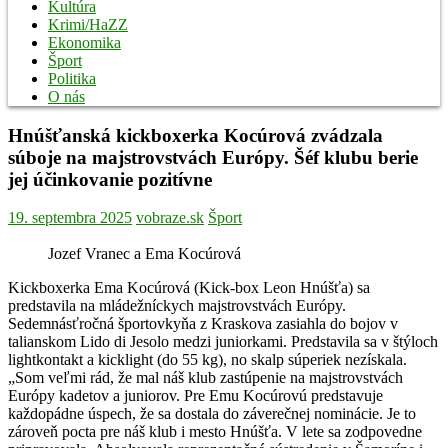
Kultúra
Krimi/HaZZ
Ekonomika
Šport
Politika
O nás
Hnúšťanská kickboxerka Kocúrová zvádzala
súboje na majstrovstvách Európy. Šéf klubu berie
jej účinkovanie pozitívne
19. septembra 2025
vobraze.sk
Šport
Jozef Vranec a Ema Kocúrová
Kickboxerka Ema Kocúrová (Kick-box Leon Hnúšťa) sa
predstavila na mládežníckych majstrovstvách Európy.
Sedemnásťročná športovkyňa z Kraskova zasiahla do bojov v
talianskom Lido di Jesolo medzi juniorkami. Predstavila sa v štýloch
lightkontakt a kicklight (do 55 kg), no skalp súperiek nezískala.
„Som veľmi rád, že mal náš klub zastúpenie na majstrovstvách
Európy kadetov a juniorov. Pre Emu Kocúrovú predstavuje
každopádne úspech, že sa dostala do záverečnej nominácie. Je to
zároveň pocta pre náš klub i mesto Hnúšťa. V lete sa zodpovedne