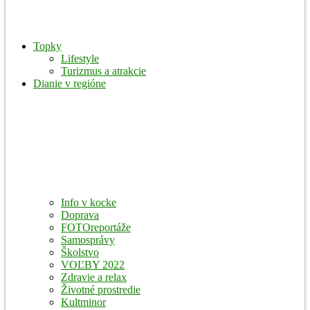
Topky
Lifestyle
Turizmus a atrakcie
Dianie v regióne
Info v kocke
Doprava
FOTOreportáže
Samosprávy
Školstvo
VOĽBY 2022
Zdravie a relax
Životné prostredie
Kultminor