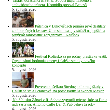
Mladší dorastenci MŠK R. Sobota majú mladého a
ambiciózneho trénera. Kormidlo prevzal Bencső
6. augusta 2026
Pálenica v Lukovištiach prináša prvé destiláty
z tohtoročných kvasov. Umiestnili sa aj v súťaži najlepších a
prvýkrát samostatne zorganizovali Kališťok
5. augusta 2026
Festival Koliesko sa po ročnej prestávke vrátil.
Organizátori hodnotia zmeny i slabšie stránky nového
konceptu
5. augusta 2026
Poverenou šéfkou Strednej odbornej školy v
Hnúšti sa stala Ferancová, na poste riaditeľa skončil Mäsiar
5. augusta 2026
Na Sídlisku Západ v R. Sobote vytvorili miesto, kde sa ľudia
radi zastavia. Antonio Caffe Bar & Pub oslávi tri roky
4. augusta 2026