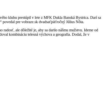
vého klubu prestúpil v lete z MFK Dukla Banská Bystrica. Darí sa
“ povedal pre vobraze.sk dvadsaťpäťročný Július Nôta.
ho radosť, ale dôležité je, aby sa darilo nášmu mužstvu. Ideme od
udoval kombináciu telesná výchova a geografia. Dodal, že v