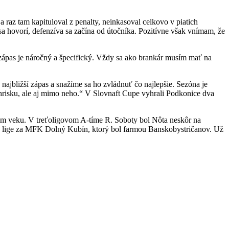
 raz tam kapituloval z penalty, neinkasoval celkovo v piatich
 sa hovorí, defenzíva sa začína od útočníka. Pozitívne však vnímam, že
zápas je náročný a špecifický. Vždy sa ako brankár musím mať na
najbližší zápas a snažíme sa ho zvládnuť čo najlepšie. Sezóna je
hrisku, ale aj mimo neho.“ V Slovnaft Cupe vyhrali Podkonice dva
om veku. V treťoligovom A-tíme R. Soboty bol Nôta neskôr na
hej lige za MFK Dolný Kubín, ktorý bol farmou Banskobystričanov. Už