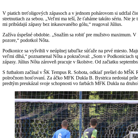
V piatich treťoligových zápasoch a v jednom pohárovom si udržal čisté
stretnutiach za sebou. „Veľmi ma teší, že ťaháme takúto sériu. Nie je
mi pribúdajú zápasy bez inkasovaného gólu,“ reagoval Július.
Zažíva úspešné obdobie. „Snažím sa robiť pre mužstvo maximum. V n
pozore,“ podotkol Nôta.
Podkonice sa vyšvihli v neúplnej tabuľke súťaže na prvé miesto. Majú
veľmi dlhá,“ poznamenal Nôta a pokračoval: „Som v Podkoniciach spo
zápasy. Július Nôta zároveň pracuje v školstve. Od začiatku septembr
S futbalom začínal v ŠK Tempus R. Sobota, odkiaľ prešiel do MŠK R
polročnom hosťovaní. Za áčko MFK Dukla B. Bystrica nedostal prílež
predtým preukázal svoje schopnosti vo farbách MFK Dukla na druhol