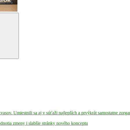
kvasov. Umiestnili sa aj v súťaži najlepších a prvýkrát samostatne zorga
hodnotia zmeny i slabšie stránky nového konceptu