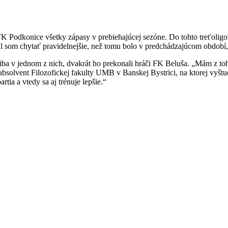
FK Podkonice všetky zápasy v prebiehajúcej sezóne. Do tohto treťoligo
 som chytať pravidelnejšie, než tomu bolo v predchádzajúcom období,
l iba v jednom z nich, dvakrát ho prekonali hráči FK Beluša. „Mám z to
absolvent Filozofickej fakulty UMB v Banskej Bystrici, na ktorej vyšt
tia a vtedy sa aj trénuje lepšie.“