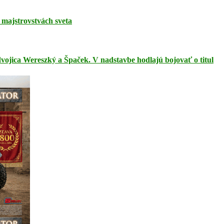
majstrovstvách sveta
ojica Wereszký a Špaček. V nadstavbe hodlajú bojovať o titul