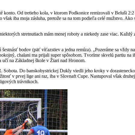
 konto. Od tretieho kola, v ktorom Podkonice remizovali v Beluši 2:2 a
 to však iba moja zásluha, pretože sa na tom podieľa celé mužstvo. Ako
iektorých stretnutiach mám menej roboty a niekedy zase viac. Každý 
 šestnásť bodov (päť víťazstiev a jedna remíza). „Pozeráme sa vždy na 
kojný, chalani ma prijali super spôsobom. Tvoríme skvelú partiu na i
a učí na Základnej škole v Žiari nad Hronom.
. Sobota. Do banskobystrickej Dukly viedli jeho kroky v dorasteneck
itosť v prvej lige ani raz, iba v Slovnaft Cupe. Nastupoval však dru
igových trávnikoch.