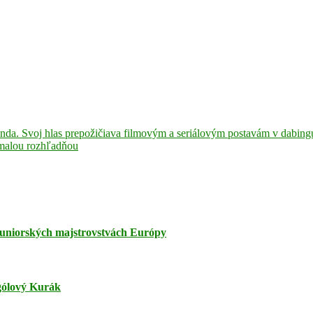
da. Svoj hlas prepožičiava filmovým a seriálovým postavám v dabing
malou rozhľadňou
juniorských majstrovstvách Európy
jgólový Kurák