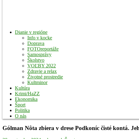
Dianie v regióne
Info v kocke
Doprava
FOTOreportáže
Samosprávy
Školstvo
VOĽBY 2022
Zdravie a relax
Životné prostredie
Kultminor
Kultúra
Krimi/HaZZ
Ekonomika
Šport
Politika
O nás
Gólman Nôta zbiera v drese Podkoníc čisté kontá. Je