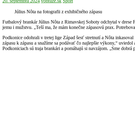
20. septembra 2024
vobraze.sk
Šport
Július Nôta na fotografii z exhibičného zápasu
Futbalový brankár Július Nôta z Rimavskej Soboty odchytal v drese 
jemu i mužstvu. „Teší ma, že mám konečne zápasovú prax. Potreboval
Podkonice odohrali v tretej lige Západ šesť stretnutí a Nôta inkasova
zápasu k zápasu a snažíme sa podávať čo najlepšie výkony,“ uviedol 
Podkoniciach sú traja brankári a pomáhajú si navzájom. „Sme dobrá par