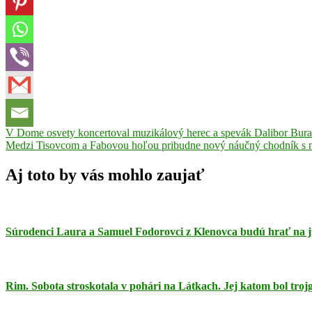
Navigácia
Previous
FK
V Dome osvety koncertoval muzikálový herec a spevák Dalibor Buran
Post:
Next
Podkonice
Medzi Tisovcom a Fabovou hoľou pribudne nový náučný chodník s 
Futbal
Július
v
Post:
Nôta
MFK
článku
Dukla
Aj toto by vás mohlo zaujať
B.
Bystrica
MŠK
Rimavská
Sobota
Rimavská
Súrodenci Laura a Samuel Fodorovci z Klenovca budú hrať na 
Sobota
tretia
liga
učiteľ
základná
škola
Rim. Sobota stroskotala v pohári na Látkach. Jej katom bol tro