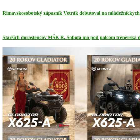
Rimavskosobotský zápasník Vetrák debutoval na mládežníckych 
Starších dorastencov MŠK R. Sobota má pod palcom trénerská dv