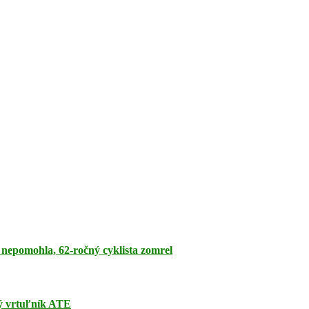
a nepomohla, 62-ročný cyklista zomrel
ný vrtuľník ATE