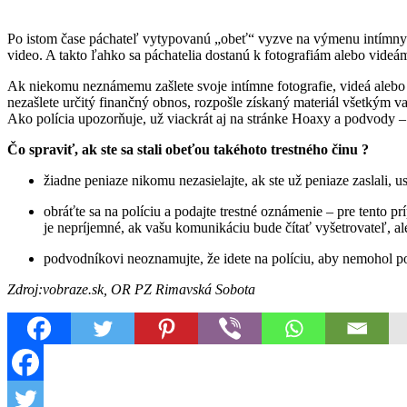
Po istom čase páchateľ vytypovanú „obeť“ vyzve na výmenu intímnych f
video. A takto ľahko sa páchatelia dostanú k fotografiám alebo videá
Ak niekomu neznámemu zašlete svoje intímne fotografie, videá alebo 
nezašlete určitý finančný obnos, rozpošle získaný materiál všetkým vaš
Ako polícia upozorňuje, už viackrát aj na stránke Hoaxy a podvody –
Čo spraviť, ak ste sa stali obeťou takéhoto trestného činu ?
žiadne peniaze nikomu nezasielajte, ak ste už peniaze zaslali, u
obráťte sa na políciu a podajte trestné oznámenie – pre tento p
je nepríjemné, ak vašu komunikáciu bude čítať vyšetrovateľ, al
podvodníkovi neoznamujte, že idete na políciu, aby nemohol po
Zdroj:vobraze.sk, OR PZ Rimavská Sobota