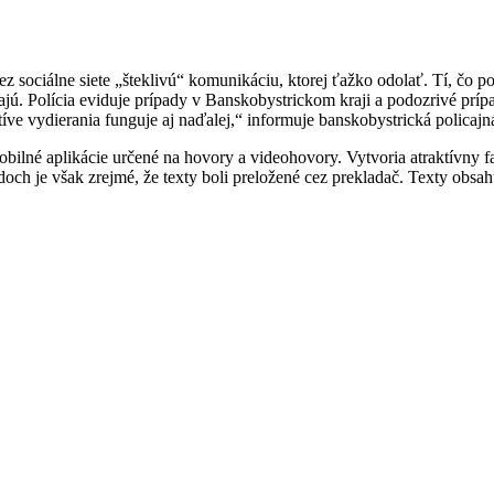
 sociálne siete „šteklivú“ komunikáciu, ktorej ťažko odolať. Tí, čo po
erajú. Polícia eviduje prípady v Banskobystrickom kraji a podozrivé prí
íve vydierania funguje aj naďalej,“ informuje banskobystrická policaj
mobilné aplikácie určené na hovory a videohovory. Vytvoria atraktívny
ch je však zrejmé, že texty boli preložené cez prekladač. Texty obsahu