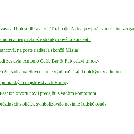
kvasov. Umiestnili sa aj v súťaži najlepších a prvýkrát samostatne zorga
hodnotia zmeny i slabšie stránky nového konceptu
rancová, na poste riaditeľa skončil Mäsiar
adi zastavia. Antonio Caffe Bar & Pub oslávi tri roky
á železnica na Slovensku je výnimočná aj ikonickými viaduktmi
 juniorských majstrovstvách Európy
Fashion otvoril novú predajňu s väčším komfortom
prázdnych stoličiek symbolizovalo nevinné ľudské osudy