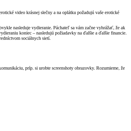
rotické video krásnej slečny a na oplátku požadujú vaše erotické
obvykle nasleduje vydieranie. Páchateľ sa vám začne vyhrážať, že ak
 vydieraniu koniec – nasledujú požiadavky na ďalšie a ďalšie financie.
edníctvom sociálnych sietí.
nú komunikáciu, príp. si urobte screenshoty obrazovky. Rozumieme, že