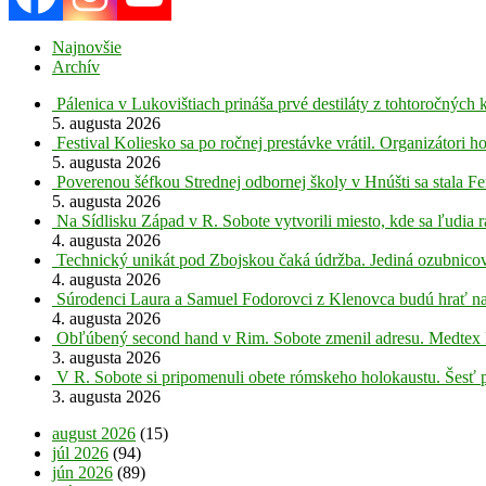
Najnovšie
Archív
Pálenica v Lukovištiach prináša prvé destiláty z tohtoročných 
5. augusta 2026
Festival Koliesko sa po ročnej prestávke vrátil. Organizátori 
5. augusta 2026
Poverenou šéfkou Strednej odbornej školy v Hnúšti sa stala Fe
5. augusta 2026
Na Sídlisku Západ v R. Sobote vytvorili miesto, kde sa ľudia r
4. augusta 2026
Technický unikát pod Zbojskou čaká údržba. Jediná ozubnicov
4. augusta 2026
Súrodenci Laura a Samuel Fodorovci z Klenovca budú hrať na
4. augusta 2026
Obľúbený second hand v Rim. Sobote zmenil adresu. Medtex 
3. augusta 2026
V R. Sobote si pripomenuli obete rómskeho holokaustu. Šesť 
3. augusta 2026
august 2026
(15)
júl 2026
(94)
jún 2026
(89)