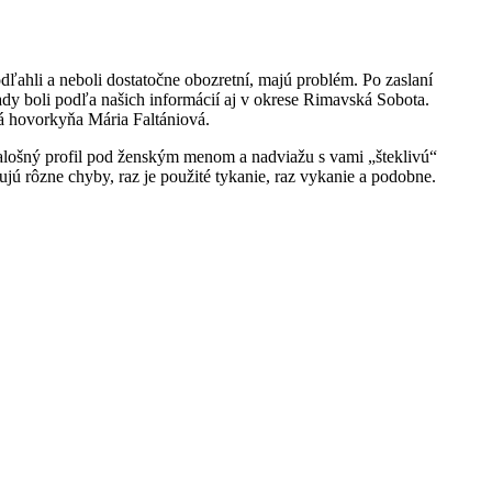
dľahli a neboli dostatočne obozretní, majú problém. Po zaslaní
pady boli podľa našich informácií aj v okrese Rimavská Sobota.
ná hovorkyňa Mária Faltániová.
 falošný profil pod ženským menom a nadviažu s vami „šteklivú“
jú rôzne chyby, raz je použité tykanie, raz vykanie a podobne.