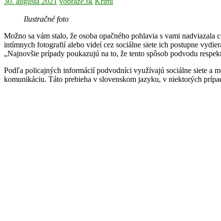
30. augusta 2021
vobraze.sk
Krimi
Ilustračné foto
Možno sa vám stalo, že osoba opačného pohlavia s vami nadviazala cez
intímnych fotografií alebo videí cez sociálne siete ich postupne vydi
„Najnovšie prípady poukazujú na to, že tento spôsob podvodu respekt
Podľa policajných informácií podvodníci využívajú sociálne siete a 
komunikáciu. Táto prebieha v slovenskom jazyku, v niektorých prípado