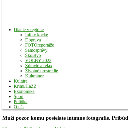
Dianie v regióne
Info v kocke
Doprava
FOTOreportáže
Samosprávy
Školstvo
VOĽBY 2022
Zdravie a relax
Životné prostredie
Kultminor
Kultúra
Krimi/HaZZ
Ekonomika
Šport
Politika
O nás
Muži pozor komu posielate intímne fotografie. Pribú