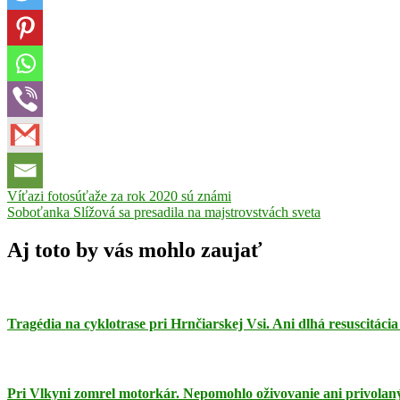
Navigácia
Previous
Víťazi fotosúťaže za rok 2020 sú známi
Post:
Next
Soboťanka Slížová sa presadila na majstrovstvách sveta
v
Post:
článku
Aj toto by vás mohlo zaujať
Tragédia na cyklotrase pri Hrnčiarskej Vsi. Ani dlhá resuscitáci
Pri Vlkyni zomrel motorkár. Nepomohlo oživovanie ani privola