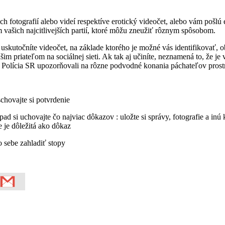
otografií alebo videí respektíve erotický videočet, alebo vám pošlú e
m vašich najcitlivejších partií, ktoré môžu zneužiť rôznym spôsobom.
uskutočníte videočet, na základe ktorého je možné vás identifikovať, 
im priateľom na sociálnej sieti. Ak tak aj učiníte, neznamená to, že je
 Polícia SR upozorňovali na rôzne podvodné konania páchateľov prostr
schovajte si potvrdenie
rípad si uchovajte čo najviac dôkazov : uložte si správy, fotografie a i
e je dôležitá ako dôkaz
 sebe zahladiť stopy