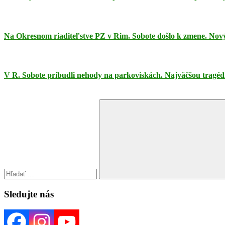
Na Okresnom riaditeľstve PZ v Rim. Sobote došlo k zmene. Nový
V R. Sobote pribudli nehody na parkoviskách. Najväčšou tragédi
Search
for:
Search
Sledujte nás