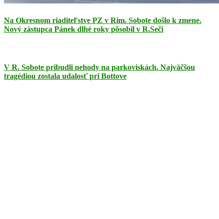
Na Okresnom riaditeľstve PZ v Rim. Sobote došlo k zmene.
Nový zástupca Pánek dlhé roky pôsobil v R.Seči
V R. Sobote pribudli nehody na parkoviskách. Najväčšou
tragédiou zostala udalosť pri Bottove