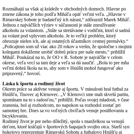
Rozmáhajú sa však aj krádeže v obchodných domoch. Hlavne po
zmene zákona je toho podľa Miháľa opäť veľmi veľa. „Hlavne v
Rimavskej Sobote je badateľný ich nárast,“ zdôraznil Marek Miháľ.
Jednou z najväčších výziev v súčasnosti je stále zneužívanie
alkoholu za volantom. „Stále sa stretávame s vodičmi, ktorí si sadnú
za volant pod vplyvom alkoholu. Je to veľký problém, ktorý
ohrozuje nielen ich, ale aj ostatných účastníkov cestnej premávky.“
„Policajtom som už viac ako 20 rokov a verím, že spoločne s mojimi
kolegami dokážeme urobiť dobrú prácu pre naše mesto,“ priblížil
Miháľ. Poukázal na to, že OO v R. Sobote je najväčšie v celom
okrese, veľa vecí sa tam deje a veľa sa dá naučiť. „Bola to pre mňa
veľmi dobrá škola na to, aby som v Hnúšti mohol fungovať ako
pripravený,“ hovorí.
Láska k športu a rodinný život
Okrem práce sa aktívne venuje aj športu. V minulosti hral futbal za
Hnúšťu, Tisovec aj Klenovec. „V Klenovci sme mali skvelú partiu,
spomínam na to s radosťou,“ priblížil. Počas svojej mladosti, v čase
zranenia, bol aj rozhodcom, no napokon sa rozhodol zostať pri
samotnej hre. Dnes sa vo voľných chvíľach venuje posilňovaniu a
bicyklovaniu.
Rodinný život je pre neho dôležitý, spolu s manželkou sa venujú
deťom, ktoré kráčajú v športových šıapajach svojho otca. Starší syn
hokejovo reprezentuje Rimavskú Sobotu a futbalovo Hnúšťu aj