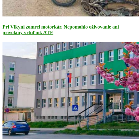
Pri Vlkyni zomrel motorkár. Nepomohlo oživovanie ani
privolaný vrtuľník ATE