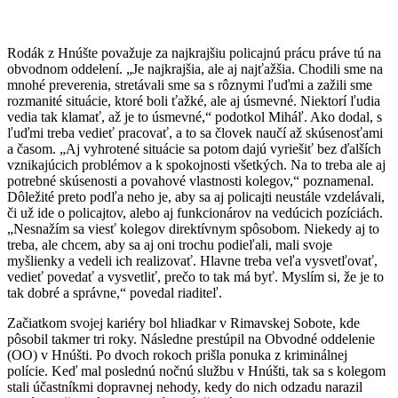
Rodák z Hnúšte považuje za najkrajšiu policajnú prácu práve tú na
obvodnom oddelení. „Je najkrajšia, ale aj najťažšia. Chodili sme na
mnohé preverenia, stretávali sme sa s rôznymi ľuďmi a zažili sme
rozmanité situácie, ktoré boli ťažké, ale aj úsmevné. Niektorí ľudia
vedia tak klamať, až je to úsmevné,“ podotkol Miháľ. Ako dodal, s
ľuďmi treba vedieť pracovať, a to sa človek naučí až skúsenosťami
a časom. „Aj vyhrotené situácie sa potom dajú vyriešiť bez ďalších
vznikajúcich problémov a k spokojnosti všetkých. Na to treba ale aj
potrebné skúsenosti a povahové vlastnosti kolegov,“ poznamenal.
Dôležité preto podľa neho je, aby sa aj policajti neustále vzdelávali,
či už ide o policajtov, alebo aj funkcionárov na vedúcich pozíciách.
„Nesnažím sa viesť kolegov direktívnym spôsobom. Niekedy aj to
treba, ale chcem, aby sa aj oni trochu podieľali, mali svoje
myšlienky a vedeli ich realizovať. Hlavne treba veľa vysvetľovať,
vedieť povedať a vysvetliť, prečo to tak má byť. Myslím si, že je to
tak dobré a správne,“ povedal riaditeľ.
Začiatkom svojej kariéry bol hliadkar v Rimavskej Sobote, kde
pôsobil takmer tri roky. Následne prestúpil na Obvodné oddelenie
(OO) v Hnúšti. Po dvoch rokoch prišla ponuka z kriminálnej
polície. Keď mal poslednú nočnú službu v Hnúšti, tak sa s kolegom
stali účastníkmi dopravnej nehody, kedy do nich odzadu narazil