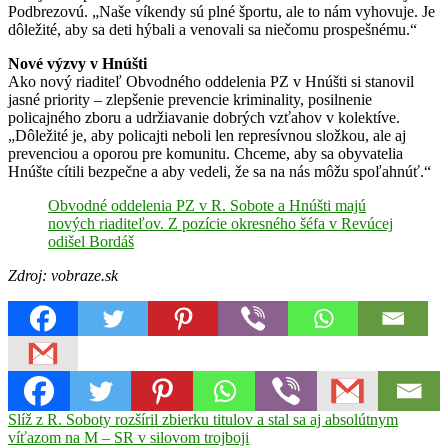
Podbrezovú. „Naše víkendy sú plné športu, ale to nám vyhovuje. Je
dôležité, aby sa deti hýbali a venovali sa niečomu prospešnému.“
Nové výzvy v Hnúšti
Ako nový riaditeľ Obvodného oddelenia PZ v Hnúšti si stanovil
jasné priority – zlepšenie prevencie kriminality, posilnenie
policajného zboru a udržiavanie dobrých vzťahov v kolektíve.
„Dôležité je, aby policajti neboli len represívnou složkou, ale aj
prevenciou a oporou pre komunitu. Chceme, aby sa obyvatelia
Hnúšte cítili bezpečne a aby vedeli, že sa na nás môžu spoľahnúť.“
Obvodné oddelenia PZ v R. Sobote a Hnúšti majú
nových riaditeľov. Z pozície okresného šéfa v Revúcej
odišel Bordáš
Zdroj: vobraze.sk
Navigácia
Previous
Slíž z R. Soboty rozšíril zbierku titulov a stal sa aj absolútnym
Post:
víťazom na M – SR v silovom trojboji