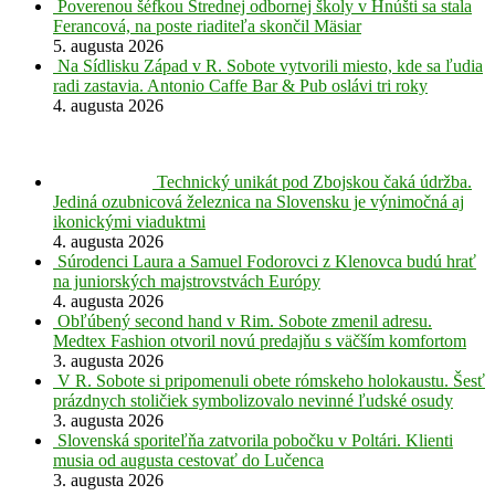
Poverenou šéfkou Strednej odbornej školy v Hnúšti sa stala
Ferancová, na poste riaditeľa skončil Mäsiar
5. augusta 2026
Na Sídlisku Západ v R. Sobote vytvorili miesto, kde sa ľudia
radi zastavia. Antonio Caffe Bar & Pub oslávi tri roky
4. augusta 2026
Technický unikát pod Zbojskou čaká údržba.
Jediná ozubnicová železnica na Slovensku je výnimočná aj
ikonickými viaduktmi
4. augusta 2026
Súrodenci Laura a Samuel Fodorovci z Klenovca budú hrať
na juniorských majstrovstvách Európy
4. augusta 2026
Obľúbený second hand v Rim. Sobote zmenil adresu.
Medtex Fashion otvoril novú predajňu s väčším komfortom
3. augusta 2026
V R. Sobote si pripomenuli obete rómskeho holokaustu. Šesť
prázdnych stoličiek symbolizovalo nevinné ľudské osudy
3. augusta 2026
Slovenská sporiteľňa zatvorila pobočku v Poltári. Klienti
musia od augusta cestovať do Lučenca
3. augusta 2026