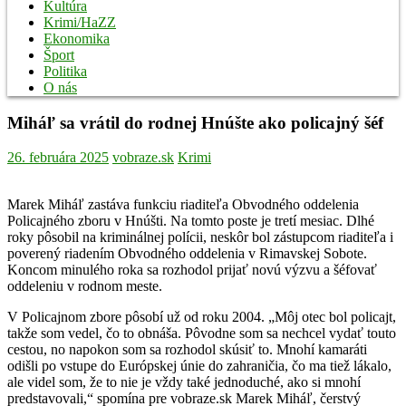
Kultúra
Krimi/HaZZ
Ekonomika
Šport
Politika
O nás
Miháľ sa vrátil do rodnej Hnúšte ako policajný šéf
26. februára 2025
vobraze.sk
Krimi
Marek Miháľ zastáva funkciu riaditeľa Obvodného oddelenia
Policajného zboru v Hnúšti. Na tomto poste je tretí mesiac. Dlhé
roky pôsobil na kriminálnej polícii, neskôr bol zástupcom riaditeľa i
poverený riadením Obvodného oddelenia v Rimavskej Sobote.
Koncom minulého roka sa rozhodol prijať novú výzvu a šéfovať
oddeleniu v rodnom meste.
V Policajnom zbore pôsobí už od roku 2004. „Môj otec bol policajt,
takže som vedel, čo to obnáša. Pôvodne som sa nechcel vydať touto
cestou, no napokon som sa rozhodol skúsiť to. Mnohí kamaráti
odišli po vstupe do Európskej únie do zahraničia, čo ma tiež lákalo,
ale videl som, že to nie je vždy také jednoduché, ako si mnohí
predstavovali,“ spomína pre vobraze.sk Marek Miháľ, čerstvý