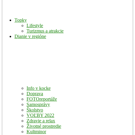
Topky
Lifestyle
Turizmus a atrakcie
Dianie v regióne
Info v kocke
Doprava
FOTOreportáže
Samosprávy
Školstvo
VOĽBY 2022
Zdravie a relax
Životné prostredie
Kultminor