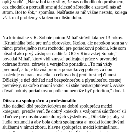
opitý vodič. „Náraz bol taký silný, že nás odhodilo do protismeru,
cez chodník a prerazili sme aj železné zábradlie a zastavil nás až
strom. Bol to šok,“ spomína. Našťastie sa nič vážne nestalo, kolega
však mal problémy s kolenom dlhšiu dobu.
Na kriminálke v R. Sobote potom Miháľ strávil takmer 13 rokov.
„Kriminálka bola pre mňa obrovskou školou, ale napokon som sa v
rámci profesijného rastu rozhodol pre poriadkovú políciu, kde som
pôsobil ako prvý zástupca riaditeľa OO v Rimavskej Sobote,“
povedal Miháľ, ktorý vidí zmysel policajnej práce v prvoradej
ochrane života, zdravia a verejného poriadku. „To má vždy
prednosť, a to je hlavná priorita poriadkovej polície, za ňou
nasleduje ochrana majetku a celkovo boj proti trestnej činnosti.
Dôležitý je tiež dohľad nad bezpečnosťou a plynulosťou cestnej
premávky, nakoľko mnohí vodiči sú stále nedisciplinovaní. Avšak
dávať pokuty poriadkovou políciou nemôže byť prioritou,“ dodal.
Dôraz na spoluprácu a profesionalitu
Ako riaditeľ dbá predovšetkým na dobrú spoluprácu medzi
kolegami, pretože verí, že dobrý kolektív a vzájomná súdržnosť sú
kľúčové pre dosahovanie dobrých výsledkov. „Dôležité je, aby si
ľudia rozumeli a aby bola dobrá spolupráca aj medzi jednotlivými
službami v rámci zboru, hlavne spolupráca medzi kriminálnou,