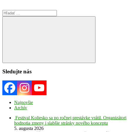
Search
for:
Search
Sledujte nás
Najnovšie
Archív
Festival Koliesko sa po ročnej prestávke vrátil. Organizátori
hodnotia zmeny i slabšie stránky nového konceptu
5. augusta 2026