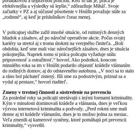
poriadkovou a dopravnou políciou. Keď to tak je, práca je
efektívnejšia a výsledky sú lepšie,“ zdôrazňuje Miháľ. Svoje
začiatky v PZ a aj súčasné pôsobenie v Hnúšti považuje stále za
„rodinné“, aj keď je príslušníkov čoraz menej.
V policajnej službe zažil mnohé situácie, od rutinných denných
hliadok a zásahov, až po náročné operatívne akcie. Počas svojej
kariéry sa stretol aj s troma útokmi na verejného činiteľa. „Boli
obdobia, keď sme mali viac náročnejších zásahov, dnes je situácia
pokojnejšia. Napriek tomu si práca policajta vyžaduje stálu
pripravenosť a ostražitosť,“ hovorí. Ako podotkol, koncom
minulého roka sa im v Hnúšti podarilo objasniť krádeže vlámaním
do rodiných domov, aj do odstaveného autobusu. „V noci sa to stalo
a ráno bol páchateľ zistený. Išli sme za podozrivým, priznal sa a
vydal aj peniaze,“ hovorí riaditeľ.
Zmeny v trestnej činnosti a sústredenie na prevenciu
Za posledné roky sa policajti stretávajú s inými formami kriminality.
Kým v minulosti dominovali krádeže a vlámania, dnes je veľkou
výzvou internetová kriminalita a podvody. „Pred rokmi sme mali
denne aj tri krádeže vlámaním, dnes je to možno jedna za mesiac.
Veľa zmenili aj kamerové systémy, ktoré pomáhajú pri prevencii
kriminality,“ vysvetlil.