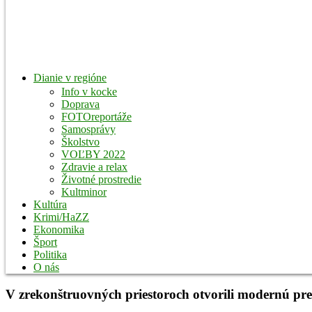
Dianie v regióne
Info v kocke
Doprava
FOTOreportáže
Samosprávy
Školstvo
VOĽBY 2022
Zdravie a relax
Životné prostredie
Kultminor
Kultúra
Krimi/HaZZ
Ekonomika
Šport
Politika
O nás
V zrekonštruovných priestoroch otvorili modernú p