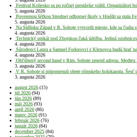
Festival Koliesko sa po ročnej prestávke vrátil. Organizátori 
5. augusta 2026
Poverenou šéfkou Strednej odbornej školy v Hnúšti sa stala Fe
5. augusta 2026
Na Sídlisku Západ v R. Sobote vytvorili miesto, kde sa ľudia r
4. augusta 2026
Technický unikát pod Zbojskou čaká údržba. Jediná ozubnicov
4. augusta 2026
Súrodenci Laura a Samuel Fodorovci z Klenovca budú hrať na
4. augusta 2026
Obľúbený second hand v Rim. Sobote zmenil adresu. Medtex 
3. augusta 2026
V R. Sobote si pripomenuli obete rómskeho holokaustu. Šesť 
3. augusta 2026
august 2026
(15)
júl 2026
(94)
jún 2026
(89)
máj 2026
(93)
apríl 2026
(86)
marec 2026
(91)
február 2026
(76)
január 2026
(84)
december 2025
(84)
november 2025
(79)