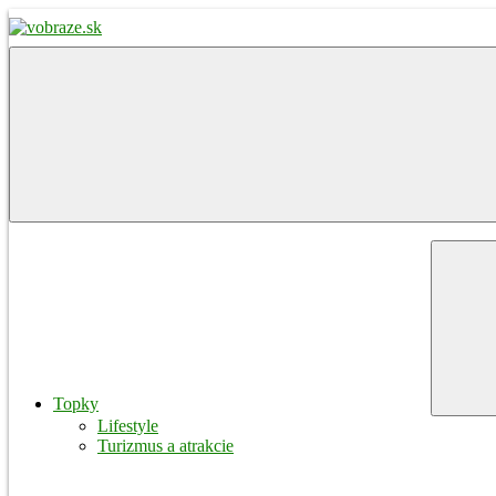
Skip
to
content
vobraze.sk
Správy
z
Gemera,
Malohontu
a
Novohradu
Menu
Topky
Lifestyle
Turizmus a atrakcie