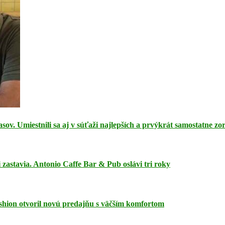
sov. Umiestnili sa aj v súťaži najlepších a prvýkrát samostatne zo
i zastavia. Antonio Caffe Bar & Pub oslávi tri roky
hion otvoril novú predajňu s väčším komfortom