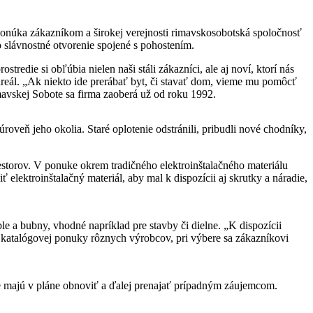
ponúka zákazníkom a širokej verejnosti rimavskosobotská spoločnosť
 slávnostné otvorenie spojené s pohostením.
redie si obľúbia nielen naši stáli zákazníci, ale aj noví, ktorí nás
i areál. „Ak niekto ide prerábať byt, či stavať dom, vieme mu pomôcť
mavskej Sobote sa firma zaoberá už od roku 1992.
roveň jeho okolia. Staré oplotenie odstránili, pribudli nové chodníky,
estorov. V ponuke okrem tradičného elektroinštalačného materiálu
 elektroinštalačný materiál, aby mal k dispozícii aj skrutky a náradie,
e a bubny, vhodné napríklad pre stavby či dielne. „K dispozícii
j katalógovej ponuky rôznych výrobcov, pri výbere sa zákazníkovi
e majú v pláne obnoviť a ďalej prenajať prípadným záujemcom.