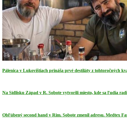
Pálenica v Lukovištiach prináša prvé destiláty z tohtoročných kva
Na Sídlisku Západ v R. Sobote vytvorili miesto, kde sa ľudia rad
Obľúbený second hand v Rim. Sobote zmenil adresu. Medtex Fas