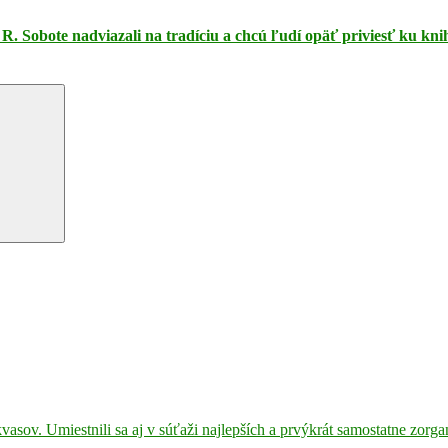
R. Sobote nadviazali na tradíciu a chcú ľudí opäť priviesť ku kn
kvasov. Umiestnili sa aj v súťaži najlepších a prvýkrát samostatne zorga