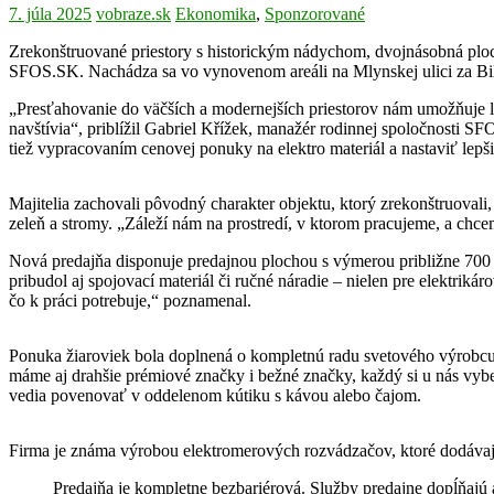
7. júla 2025
vobraze.sk
Ekonomika
,
Sponzorované
Zrekonštruované priestory s historickým nádychom, dvojnásobná ploc
SFOS.SK. Nachádza sa vo vynovenom areáli na Mlynskej ulici za Bill
„Presťahovanie do väčších a modernejších priestorov nám umožňuje lepši
navštívia“, priblížil Gabriel Křížek, manažér rodinnej spoločnosti SF
tiež vypracovaním cenovej ponuky na elektro materiál a nastaviť lepš
Majitelia zachovali pôvodný charakter objektu, ktorý zrekonštruovali,
zeleň a stromy. „Záleží nám na prostredí, v ktorom pracujeme, a chcem
Nová predajňa disponuje predajnou plochou s výmerou približne 700 m
pribudol aj spojovací materiál či ručné náradie – nielen pre elektriká
čo k práci potrebuje,“ poznamenal.
Ponuka žiaroviek bola doplnená o kompletnú radu svetového výrobcu Os
máme aj drahšie prémiové značky i bežné značky, každý si u nás vybe
vedia povenovať v oddelenom kútiku s kávou alebo čajom.
Firma je známa výrobou elektromerových rozvádzačov, ktoré dodávajú
Predajňa je kompletne bezbariérová. Služby predajne dopĺňajú