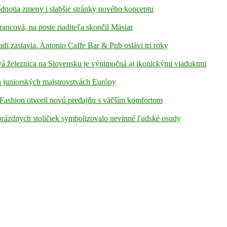
hodnotia zmeny i slabšie stránky nového konceptu
rancová, na poste riaditeľa skončil Mäsiar
adi zastavia. Antonio Caffe Bar & Pub oslávi tri roky
á železnica na Slovensku je výnimočná aj ikonickými viaduktmi
 juniorských majstrovstvách Európy
Fashion otvoril novú predajňu s väčším komfortom
prázdnych stoličiek symbolizovalo nevinné ľudské osudy