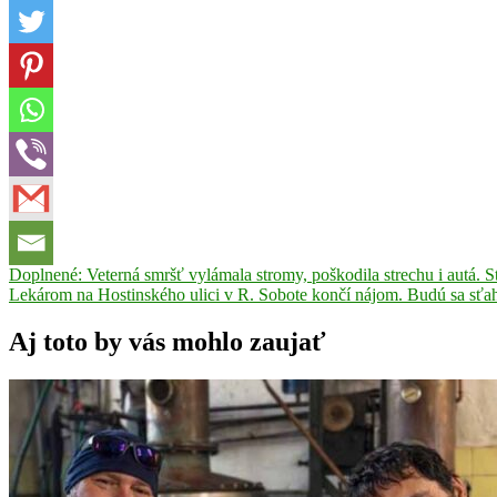
Navigácia
Previous
Doplnené: Veterná smršť vylámala stromy, poškodila strechu i autá. St
Post:
Next
Lekárom na Hostinského ulici v R. Sobote končí nájom. Budú sa sťa
v
Post:
článku
Aj toto by vás mohlo zaujať