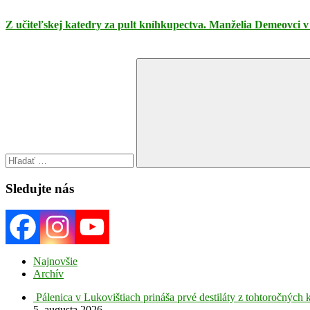
Z učiteľskej katedry za pult kníhkupectva. Manželia Demeovci v 
Search
for:
Search
Sledujte nás
Najnovšie
Archív
Pálenica v Lukovištiach prináša prvé destiláty z tohtoročných 
5. augusta 2026