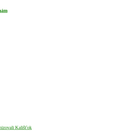
ihám
nizovali Kališťok