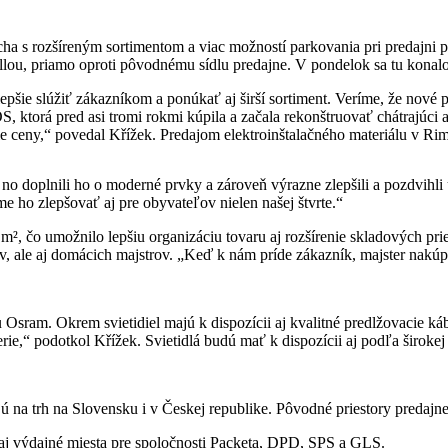
ha s rozšíreným sortimentom a viac možností parkovania pri predajni 
ou, priamo oproti pôvodnému sídlu predajne. V pondelok sa tu konalo
e slúžiť zákazníkom a ponúkať aj širší sortiment. Veríme, že nové prost
OS, ktorá pred asi tromi rokmi kúpila a začala rekonštruovať chátrajúc
ie ceny,“ povedal Křížek. Predajom elektroinštalačného materiálu v Ri
 no doplnili ho o moderné prvky a zároveň výrazne zlepšili a pozdvihli ú
e ho zlepšovať aj pre obyvateľov nielen našej štvrte.“
², čo umožnilo lepšiu organizáciu tovaru aj rozšírenie skladových pri
rov, ale aj domácich majstrov. „Keď k nám príde zákazník, majster nakúpiť
ram. Okrem svietidiel majú k dispozícii aj kvalitné predlžovacie kábl
rie,“ podotkol Křížek. Svietidlá budú mať k dispozícii aj podľa široke
 na trh na Slovensku i v Českej republike. Pôvodné priestory predajn
 aj výdajné miesta pre spoločnosti Packeta, DPD, SPS a GLS.