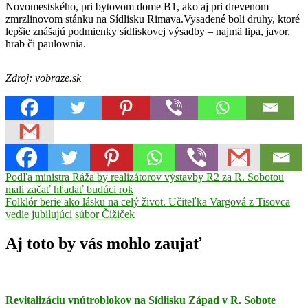
Novomestského, pri bytovom dome B1, ako aj pri drevenom
zmrzlinovom stánku na Sídlisku Rimava.Vysadené boli druhy, ktoré
lepšie znášajú podmienky sídliskovej výsadby – najmä lipa, javor,
hrab či paulownia.
Zdroj: vobraze.sk
Navigácia
Previous
Podľa ministra Ráža by realizátorov výstavby R2 za R. Sobotou
Post:
mali začať hľadať budúci rok
v
Next
Folklór berie ako lásku na celý život. Učiteľka Vargová z Tisovca
článku
Post:
vedie jubilujúci súbor Čížiček
Aj toto by vás mohlo zaujať
Revitalizáciu vnútroblokov na Sídlisku Západ v R. Sobote