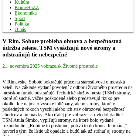
Kultúra
Krimi/HaZZ
Ekonomika
Šport
Politika
O nás
V Rim. Sobote prebieha obnova a bezpečnostná
údržba zelene. TSM vysádzajú nové stromy a
odstraňujú tie nebezpečné
21. novembra 2025
vobraze.sk
Životné prostredie
V Rimavskej Sobote pokračujú práce na starostlivosti o mestskú
zeleň. Na základe vydaní povolení z odboru životného prostredia na
mestskom úrade odstraňujú Technické služby mesta (TSM) stromy,
ktoré sú suché, vážne poškodené alebo predstavujú riziko pre
okolie. Ide najmä o vysoké ihličnany, alebo stromy, ktoré v
posledných rokoch vyschli alebo ich stav ohrozoval bezpečnosť
chodcov a premávky. Ako ďalej pre vobraze.sk uviedol riaditeľ
TSM Attila Šimko, vypiľujú stromy, na ktoré bolo vydané
rozhodnutie. „Robíme to postupne, potrvá to do konca februára,“
hovorí s tým, že lístie už opadalo a budú tak už strihať aj stromy na