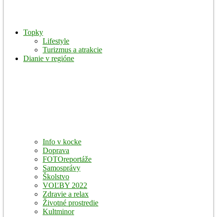
Topky
Lifestyle
Turizmus a atrakcie
Dianie v regióne
Info v kocke
Doprava
FOTOreportáže
Samosprávy
Školstvo
VOĽBY 2022
Zdravie a relax
Životné prostredie
Kultminor