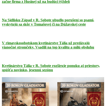
začne firma z Husinej už na budúci týždeň
Na Sídlisku Západ v R. Sobote ubudlo porušení so psami,
vyskytujú sa skôr v Tomašovej či na Dúžavskej ceste
V rimavskosobotskom kvetinárstve Tália už predávajú
vianočné stromčeky. Vsadili na top kvalitu a milú obsluhu
Kvetinárstvo Tália v R. Sobote rozširuje ponuku aj priestory,
spúšťa novinku, jesennú sezónu