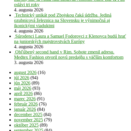
oslávi tri roky
4. augusta 2026
Technický unikát pod Zbojskou čaká údržba. Jediná
ozubnicová železnica na Slovensku je výnimočná aj
ikonickými viaduktmi
4. augusta 2026
Súrodenci Laura a Samuel Fodorovci z Klenovca budú hrať
na juniorských majstrovstvách Európy
4. augusta 2026
Obľúbený second hand v Rim. Sobote zmenil adresu.
Medtex Fashion otvoril novú predajňu s väčším komfortom
3. augusta 2026
august 2026
(16)
júl 2026
(94)
jún 2026
(89)
máj 2026
(93)
apríl 2026
(86)
marec 2026
(91)
február 2026
(76)
január 2026
(84)
december 2025
(84)
november 2025
(79)
október 2025
(89)
september 2025
(84)