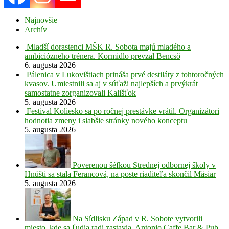
Najnovšie
Archív
Mladší dorastenci MŠK R. Sobota majú mladého a
ambiciózneho trénera. Kormidlo prevzal Bencső
6. augusta 2026
Pálenica v Lukovištiach prináša prvé destiláty z tohtoročných
kvasov. Umiestnili sa aj v súťaži najlepších a prvýkrát
samostatne zorganizovali Kališťok
5. augusta 2026
Festival Koliesko sa po ročnej prestávke vrátil. Organizátori
hodnotia zmeny i slabšie stránky nového konceptu
5. augusta 2026
Poverenou šéfkou Strednej odbornej školy v
Hnúšti sa stala Ferancová, na poste riaditeľa skončil Mäsiar
5. augusta 2026
Na Sídlisku Západ v R. Sobote vytvorili
miesto, kde sa ľudia radi zastavia. Antonio Caffe Bar & Pub