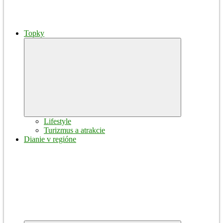
Topky
Expand
child
menu
Lifestyle
Turizmus a atrakcie
Dianie v regióne