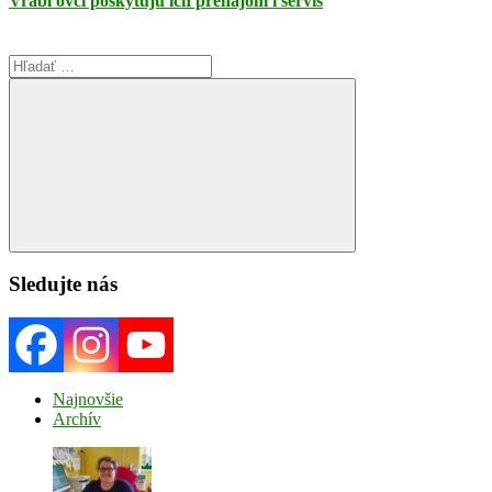
Vrábľovci poskytujú ich prenájom i servis
Search
for:
Search
Sledujte nás
Najnovšie
Archív