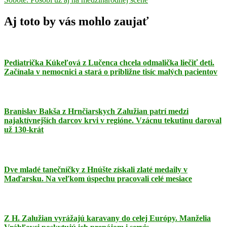
článku
Aj toto by vás mohlo zaujať
Pediatrička Kúkeľová z Lučenca chcela odmalička liečiť deti.
Začínala v nemocnici a stará o približne tisíc malých pacientov
Branislav Bakša z Hrnčiarskych Zalužian patrí medzi
najaktívnejších darcov krvi v regióne. Vzácnu tekutinu daroval
už 130-krát
Dve mladé tanečníčky z Hnúšte získali zlaté medaily v
Maďarsku. Na veľkom úspechu pracovali celé mesiace
Z H. Zalužian vyrážajú karavany do celej Európy. Manželia