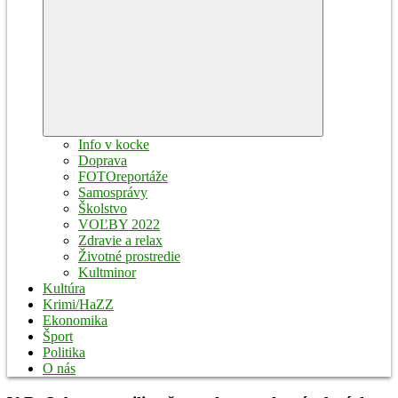
Expand
child
menu
Info v kocke
Doprava
FOTOreportáže
Samosprávy
Školstvo
VOĽBY 2022
Zdravie a relax
Životné prostredie
Kultminor
Kultúra
Krimi/HaZZ
Ekonomika
Šport
Politika
O nás