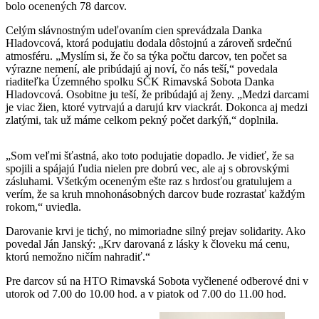
bolo ocenených 78 darcov.
Celým slávnostným udeľovaním cien sprevádzala Danka
Hladovcová, ktorá podujatiu dodala dôstojnú a zároveň srdečnú
atmosféru. „Myslím si, že čo sa týka počtu darcov, ten počet sa
výrazne nemení, ale pribúdajú aj noví, čo nás teší,“ povedala
riaditeľka Územného spolku SČK Rimavská Sobota Danka
Hladovcová. Osobitne ju teší, že pribúdajú aj ženy. „Medzi darcami
je viac žien, ktoré vytrvajú a darujú krv viackrát. Dokonca aj medzi
zlatými, tak už máme celkom pekný počet darkýň,“ doplnila.
„Som veľmi šťastná, ako toto podujatie dopadlo. Je vidieť, že sa
spojili a spájajú ľudia nielen pre dobrú vec, ale aj s obrovskými
zásluhami. Všetkým oceneným ešte raz s hrdosťou gratulujem a
verím, že sa kruh mnohonásobných darcov bude rozrastať každým
rokom,“ uviedla.
Darovanie krvi je tichý, no mimoriadne silný prejav solidarity. Ako
povedal Ján Janský: „Krv darovaná z lásky k človeku má cenu,
ktorú nemožno ničím nahradiť.“
Pre darcov sú na HTO Rimavská Sobota vyčlenené odberové dni v
utorok od 7.00 do 10.00 hod. a v piatok od 7.00 do 11.00 hod.