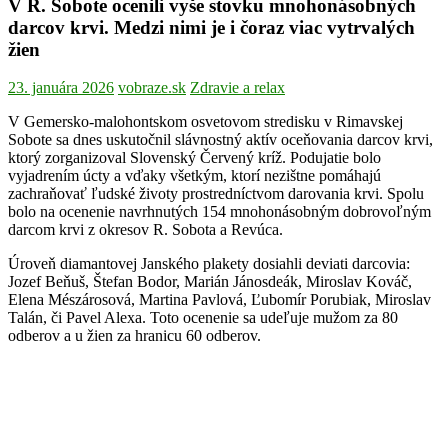
V R. Sobote ocenili vyše stovku mnohonásobných
darcov krvi. Medzi nimi je i čoraz viac vytrvalých
žien
23. januára 2026
vobraze.sk
Zdravie a relax
V Gemersko-malohontskom osvetovom stredisku v Rimavskej
Sobote sa dnes uskutočnil slávnostný aktív oceňovania darcov krvi,
ktorý zorganizoval Slovenský Červený kríž. Podujatie bolo
vyjadrením úcty a vďaky všetkým, ktorí nezištne pomáhajú
zachraňovať ľudské životy prostredníctvom darovania krvi. Spolu
bolo na ocenenie navrhnutých 154 mnohonásobným dobrovoľným
darcom krvi z okresov R. Sobota a Revúca.
Úroveň diamantovej Janského plakety dosiahli deviati darcovia:
Jozef Beňuš, Štefan Bodor, Marián Jánosdeák, Miroslav Kováč,
Elena Mészárosová, Martina Pavlová, Ľubomír Porubiak, Miroslav
Talán, či Pavel Alexa. Toto ocenenie sa udeľuje mužom za 80
odberov a u žien za hranicu 60 odberov.