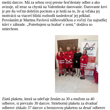
medzi darcov. Má za sebou svoj presne šesťdesiaty odber a ako
avizuje, už teraz sa chystá na Valentínske darovanie. Darovanie krvi
je pre ňu veľmi dobrým pocitom a je hrdá na to, že aj vďaka jej
motivácii sa viacerí blízki rozhodli nasledovať jej príklad.
Povolaním je Martina Pavlová rušňovodičkou a voľný čas najradšej
trávi v záhrade. „Potrebujem sa hrabať v zemi,“ dodáva so
smiechom.
Zlatú plaketu, ktorá sa udeľuje ženám za 30 a mužom za 40
odberov, si prevzalo 30 darcov. Striebornú plaketu za dvadsať
odberov získalo 37 darcov a bronzovou plaketou za desať odberov