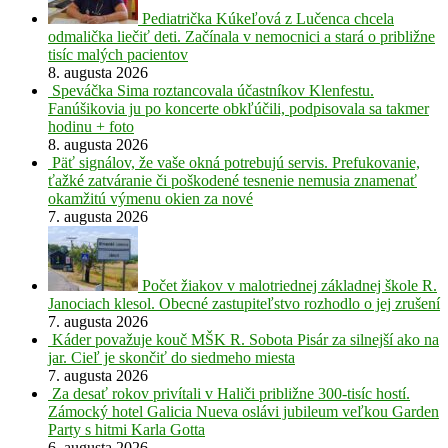
Pediatrička Kúkeľová z Lučenca chcela
odmalička liečiť deti. Začínala v nemocnici a stará o približne
tisíc malých pacientov
8. augusta 2026
Speváčka Sima roztancovala účastníkov Klenfestu.
Fanúšikovia ju po koncerte obkľúčili, podpisovala sa takmer
hodinu + foto
8. augusta 2026
Päť signálov, že vaše okná potrebujú servis. Prefukovanie,
ťažké zatváranie či poškodené tesnenie nemusia znamenať
okamžitú výmenu okien za nové
7. augusta 2026
Počet žiakov v malotriednej základnej škole R.
Janociach klesol. Obecné zastupiteľstvo rozhodlo o jej zrušení
7. augusta 2026
Káder považuje kouč MŠK R. Sobota Pisár za silnejší ako na
jar. Cieľ je skončiť do siedmeho miesta
7. augusta 2026
Za desať rokov privítali v Haliči približne 300-tisíc hostí.
Zámocký hotel Galicia Nueva oslávi jubileum veľkou Garden
Party s hitmi Karla Gotta
6. augusta 2026