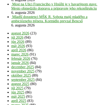
Most na Ulici Francisciho v Hnúšti je v havarijnom stave.
Mesto obmedzilo dopravu a pripravuje jeho rekonštrukciu
6. augusta 2026
Mladší dorastenci MŠK R. Sobota majú mladého a
ambiciózneho trénera. Kormidlo prevzal Bencső
6. augusta 2026
august 2026
(23)
júl 2026
(94)
jún 2026
(89)
máj 2026
(93)
apríl 2026
(86)
marec 2026
(91)
február 2026
(76)
január 2026
(84)
december 2025
(84)
november 2025
(79)
október 2025
(89)
september 2025
(84)
august 2025
(80)
júl 2025
(79)
jún 2025
(86)
máj 2025
(91)
apríl 2025
(83)
marec 2025
(88)