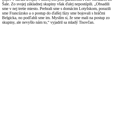
Šale. Zo svojej základnej skupiny však ďalej nepostúpili. „Obsadili
sme v nej tretie miesto. Prehrali sme s domácim Lotyšskom, porazili
sme Francúzsko a o postup do ďalšej fázy sme bojovali s hráčmi
Belgicka, no podľahli sme im. Myslím si, že sme mali na postup zo
skupiny, ale nevyšlo nám to,“ vyjadril sa mladý Tisovčan.