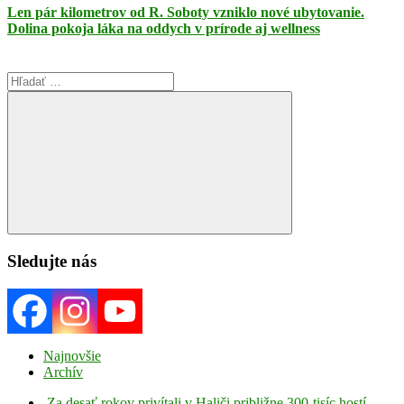
Len pár kilometrov od R. Soboty vzniklo nové ubytovanie.
Dolina pokoja láka na oddych v prírode aj wellness
Search
for:
Search
Sledujte nás
Najnovšie
Archív
Za desať rokov privítali v Haliči približne 300-tisíc hostí.