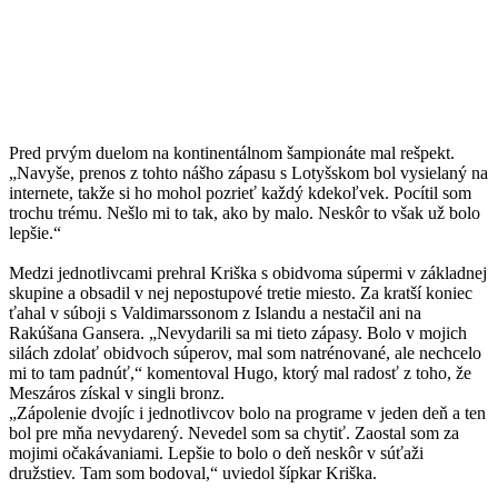
Pred prvým duelom na kontinentálnom šampionáte mal rešpekt.
„Navyše, prenos z tohto nášho zápasu s Lotyšskom bol vysielaný na
internete, takže si ho mohol pozrieť každý kdekoľvek. Pocítil som
trochu trému. Nešlo mi to tak, ako by malo. Neskôr to však už bolo
lepšie.“
Medzi jednotlivcami prehral Kriška s obidvoma súpermi v základnej
skupine a obsadil v nej nepostupové tretie miesto. Za kratší koniec
ťahal v súboji s Valdimarssonom z Islandu a nestačil ani na
Rakúšana Gansera. „Nevydarili sa mi tieto zápasy. Bolo v mojich
silách zdolať obidvoch súperov, mal som natrénované, ale nechcelo
mi to tam padnúť,“ komentoval Hugo, ktorý mal radosť z toho, že
Meszáros získal v singli bronz.
„Zápolenie dvojíc i jednotlivcov bolo na programe v jeden deň a ten
bol pre mňa nevydarený. Nevedel som sa chytiť. Zaostal som za
mojimi očakávaniami. Lepšie to bolo o deň neskôr v súťaži
družstiev. Tam som bodoval,“ uviedol šípkar Kriška.