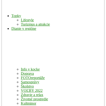
Topky
Lifestyle
Turizmus a atrakcie
Dianie v regióne
Info v kocke
Doprava
FOTOreportáže
Samosprávy
Školstvo
VOĽBY 2022
Zdravie a relax
Životné prostredie
Kultminor