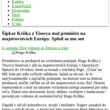
Kultúra
Krimi/HaZZ
Ekonomika
Šport
Politika
O nás
Šípkar Kriška z Tisovca mal premiéru na
majstrovstvách Európy. Splnil sa mu sen
6. augusta 2024
vobraze.sk
Zdravie a relax
Premiérovo sa predstavil na vrcholnom podujatí. Hugo Kriška z
Tisovca štartoval v júli na majstrovstvách Európy v klasických
šípkach do 18 rokov, ktoré sa konali v lotyšskej Rige. „Účasť na
ME bola pre mňa veľkým zážitkom. Splnil sa mi sen. Je to
najvýznamnejšie a najväčšie podujatie, na ktorom som sa doteraz
predstavil, keďže väčším sú už len majstrovstvá sveta. Byť členom
reprezentácie a hrať na takomto vrcholnom turnaji znamená pre mňa
veľa. Získal som skúsenosti, ktoré, dúfam, využijem v budúcnosti,“
povedal pre vobraze.sk osemnásťročný Hugo Kriška.
Zápolil v súťaži jednotlivcov, dvojíc i družstiev. Najprv zasiahol do
bojov v súťaži dvojíc, v ktorej bol jeho partnerom Peter Mészáros zo