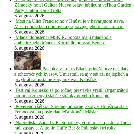
Zámocký hotel Galicia Nueva oslávi jubileum veľkou Garden
Party s hitmi Karla Gotta
6. augusta 2026
Most na Ulici Francisciho v Hnúšti je v havarijnom stave.
Mesto obmedzilo dopravu a pripravuje jeho rekonštrukciu
6. augusta 2026
Mladší dorastenci MŠK R. Sobota majú mladého a
ambiciózneho trénera. Kormidlo prevzal Bencső
6. augusta 2026
Pálenica v Lukovištiach prináša prvé destiláty
z tohtoročných kvasov. Umiestnili sa aj v súťaži najlepších a
prvýkrát samostatne zorganizovali Kališťok
5. augusta 2026
Festival Koliesko sa po ročnej prestávke vrátil. Organizátori
hodnotia zmeny i slabšie stránky nového konceptu
5. augusta 2026
Poverenou šéfkou Strednej odbornej školy v Hnúšti sa stala
Ferancová, na poste riaditeľa skončil Mäsiar
5. augusta 2026
Na Sídlisku Západ v R. Sobote vytvorili miesto, kde sa ľudia
radi zastavia. Antonio Caffe Bar & Pub oslávi tri roky
4. augusta 2026