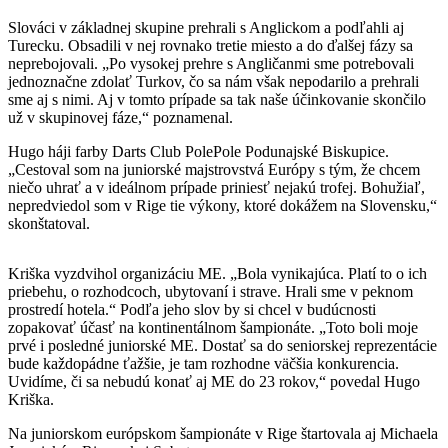
Slováci v základnej skupine prehrali s Anglickom a podľahli aj
Turecku. Obsadili v nej rovnako tretie miesto a do ďalšej fázy sa
neprebojovali. „Po vysokej prehre s Angličanmi sme potrebovali
jednoznačne zdolať Turkov, čo sa nám však nepodarilo a prehrali
sme aj s nimi. Aj v tomto prípade sa tak naše účinkovanie skončilo
už v skupinovej fáze,“ poznamenal.
Hugo háji farby Darts Club PolePole Podunajské Biskupice.
„Cestoval som na juniorské majstrovstvá Európy s tým, že chcem
niečo uhrať a v ideálnom prípade priniesť nejakú trofej. Bohužiaľ,
nepredviedol som v Rige tie výkony, ktoré dokážem na Slovensku,“
skonštatoval.
Kriška vyzdvihol organizáciu ME. „Bola vynikajúca. Platí to o ich
priebehu, o rozhodcoch, ubytovaní i strave. Hrali sme v peknom
prostredí hotela.“ Podľa jeho slov by si chcel v budúcnosti
zopakovať účasť na kontinentálnom šampionáte. „Toto boli moje
prvé i posledné juniorské ME. Dostať sa do seniorskej reprezentácie
bude každopádne ťažšie, je tam rozhodne väčšia konkurencia.
Uvidíme, či sa nebudú konať aj ME do 23 rokov,“ povedal Hugo
Kriška.
Na juniorskom európskom šampionáte v Rige štartovala aj Michaela