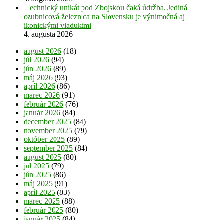
Technický unikát pod Zbojskou čaká údržba. Jediná
ozubnicová železnica na Slovensku je výnimočná aj
ikonickými viaduktmi
4. augusta 2026
august 2026
(18)
júl 2026
(94)
jún 2026
(89)
máj 2026
(93)
apríl 2026
(86)
marec 2026
(91)
február 2026
(76)
január 2026
(84)
december 2025
(84)
november 2025
(79)
október 2025
(89)
september 2025
(84)
august 2025
(80)
júl 2025
(79)
jún 2025
(86)
máj 2025
(91)
apríl 2025
(83)
marec 2025
(88)
február 2025
(80)
január 2025
(84)