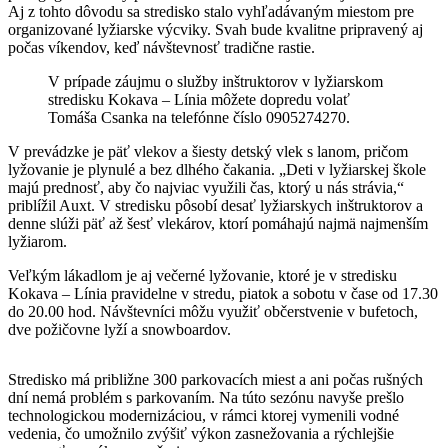
Aj z tohto dôvodu sa stredisko stalo vyhľadávaným miestom pre
organizované lyžiarske výcviky. Svah bude kvalitne pripravený aj
počas víkendov, keď návštevnosť tradične rastie.
V prípade záujmu o služby inštruktorov v lyžiarskom
stredisku Kokava – Línia môžete dopredu volať
Tomáša Csanka na telefónne číslo 0905274270.
V prevádzke je päť vlekov a šiesty detský vlek s lanom, pričom
lyžovanie je plynulé a bez dlhého čakania. „Deti v lyžiarskej škole
majú prednosť, aby čo najviac využili čas, ktorý u nás strávia,“
priblížil Auxt. V stredisku pôsobí desať lyžiarskych inštruktorov a
denne slúži päť až šesť vlekárov, ktorí pomáhajú najmä najmenším
lyžiarom.
Veľkým lákadlom je aj večerné lyžovanie, ktoré je v stredisku
Kokava – Línia pravidelne v stredu, piatok a sobotu v čase od 17.30
do 20.00 hod. Návštevníci môžu využiť občerstvenie v bufetoch,
dve požičovne lyží a snowboardov.
Stredisko má približne 300 parkovacích miest a ani počas rušných
dní nemá problém s parkovaním. Na túto sezónu navyše prešlo
technologickou modernizáciou, v rámci ktorej vymenili vodné
vedenia, čo umožnilo zvýšiť výkon zasnežovania a rýchlejšie