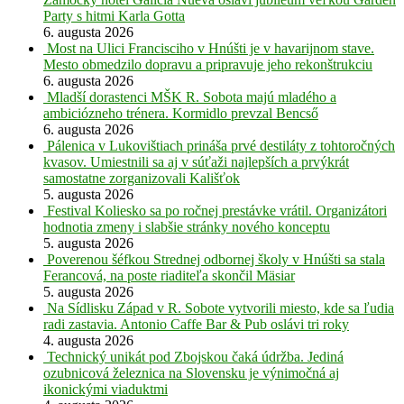
Party s hitmi Karla Gotta
6. augusta 2026
Most na Ulici Francisciho v Hnúšti je v havarijnom stave.
Mesto obmedzilo dopravu a pripravuje jeho rekonštrukciu
6. augusta 2026
Mladší dorastenci MŠK R. Sobota majú mladého a
ambiciózneho trénera. Kormidlo prevzal Bencső
6. augusta 2026
Pálenica v Lukovištiach prináša prvé destiláty z tohtoročných
kvasov. Umiestnili sa aj v súťaži najlepších a prvýkrát
samostatne zorganizovali Kališťok
5. augusta 2026
Festival Koliesko sa po ročnej prestávke vrátil. Organizátori
hodnotia zmeny i slabšie stránky nového konceptu
5. augusta 2026
Poverenou šéfkou Strednej odbornej školy v Hnúšti sa stala
Ferancová, na poste riaditeľa skončil Mäsiar
5. augusta 2026
Na Sídlisku Západ v R. Sobote vytvorili miesto, kde sa ľudia
radi zastavia. Antonio Caffe Bar & Pub oslávi tri roky
4. augusta 2026
Technický unikát pod Zbojskou čaká údržba. Jediná
ozubnicová železnica na Slovensku je výnimočná aj
ikonickými viaduktmi