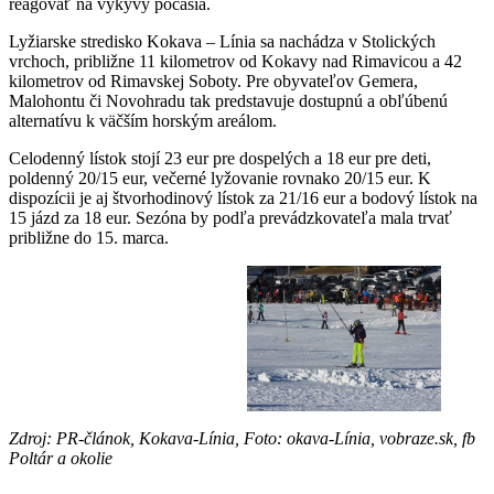
reagovať na výkyvy počasia.
Lyžiarske stredisko Kokava – Línia sa nachádza v Stolických
vrchoch, približne 11 kilometrov od Kokavy nad Rimavicou a 42
kilometrov od Rimavskej Soboty. Pre obyvateľov Gemera,
Malohontu či Novohradu tak predstavuje dostupnú a obľúbenú
alternatívu k väčším horským areálom.
Celodenný lístok stojí 23 eur pre dospelých a 18 eur pre deti,
poldenný 20/15 eur, večerné lyžovanie rovnako 20/15 eur. K
dispozícii je aj štvorhodinový lístok za 21/16 eur a bodový lístok na
15 jázd za 18 eur. Sezóna by podľa prevádzkovateľa mala trvať
približne do 15. marca.
Zdroj: PR-článok, Kokava-Línia, Foto: okava-Línia, vobraze.sk, fb
Poltár a okolie