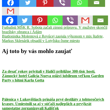
Navigácia
Previous
detské
Futbalisti MŠK R. Sobota začali zimnú prípravu. V mužstve skončil
Post:
eldorádo
brazílsky obranca i Ádám
inštruktor
Kokava
Kokava
v
Next
–
Biatlonistka Molentová z Revúcej zaujala výkonom v mix štafete,
článku
Post:
Línia
Markus Sklenárik obsadil v Lotyšsku ôsme miesto
lyže
prírode
sneh
zasnežovanie
Aj toto by vás mohlo zaujať
Za desať rokov privítali v Haliči približne 300-tisíc hostí.
Zámocký hotel Galicia Nueva oslávi jubileum veľkou Garden
Party s hitmi Karla Gotta
Pálenica v Lukovištiach prináša prvé destiláty z tohtoročných
kvasov. Umiestnili sa aj v súťaži najlepších a prvýkrát
samostatne zorganizovali Kališťok