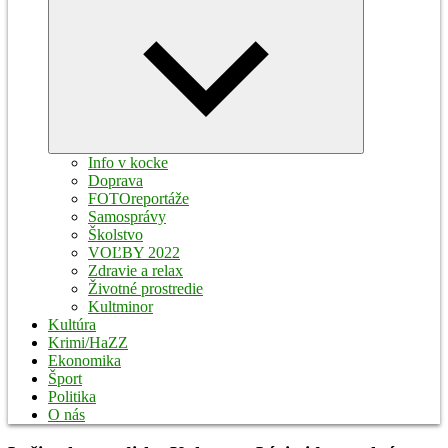
Expand
child
menu
Info v kocke
Doprava
FOTOreportáže
Samosprávy
Školstvo
VOĽBY 2022
Zdravie a relax
Životné prostredie
Kultminor
Kultúra
Krimi/HaZZ
Ekonomika
Šport
Politika
O nás