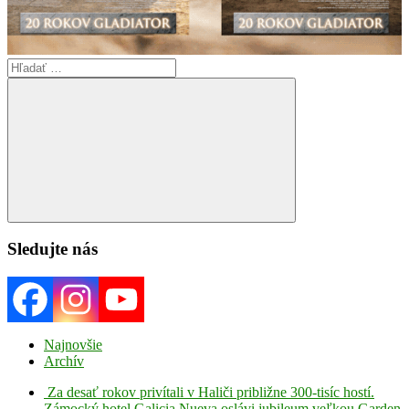
Search
for:
Search
Sledujte nás
Najnovšie
Archív
Za desať rokov privítali v Haliči približne 300-tisíc hostí.
Zámocký hotel Galicia Nueva oslávi jubileum veľkou Garden