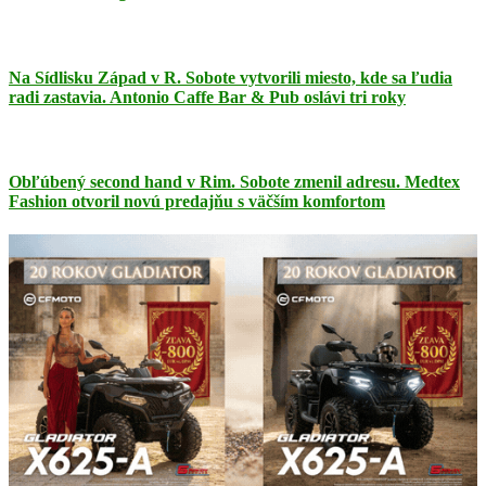
Na Sídlisku Západ v R. Sobote vytvorili miesto, kde sa ľudia
radi zastavia. Antonio Caffe Bar & Pub oslávi tri roky
Obľúbený second hand v Rim. Sobote zmenil adresu. Medtex
Fashion otvoril novú predajňu s väčším komfortom