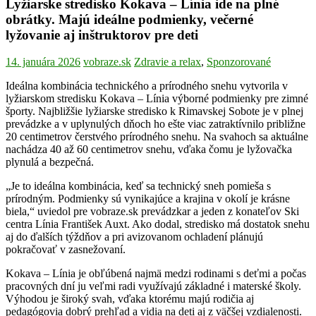
Lyžiarske stredisko Kokava – Línia ide na plné
obrátky. Majú ideálne podmienky, večerné
lyžovanie aj inštruktorov pre deti
14. januára 2026
vobraze.sk
Zdravie a relax
,
Sponzorované
Ideálna kombinácia technického a prírodného snehu vytvorila v
lyžiarskom stredisku Kokava – Línia výborné podmienky pre zimné
športy. Najbližšie lyžiarske stredisko k Rimavskej Sobote je v plnej
prevádzke a v uplynulých dňoch ho ešte viac zatraktívnilo približne
20 centimetrov čerstvého prírodného snehu. Na svahoch sa aktuálne
nachádza 40 až 60 centimetrov snehu, vďaka čomu je lyžovačka
plynulá a bezpečná.
„Je to ideálna kombinácia, keď sa technický sneh pomieša s
prírodným. Podmienky sú vynikajúce a krajina v okolí je krásne
biela,“ uviedol pre vobraze.sk prevádzkar a jeden z konateľov Ski
centra Línia František Auxt. Ako dodal, stredisko má dostatok snehu
aj do ďalších týždňov a pri avizovanom ochladení plánujú
pokračovať v zasnežovaní.
Kokava – Línia je obľúbená najmä medzi rodinami s deťmi a počas
pracovných dní ju veľmi radi využívajú základné i materské školy.
Výhodou je široký svah, vďaka ktorému majú rodičia aj
pedagógovia dobrý prehľad a vidia na deti aj z väčšej vzdialenosti.