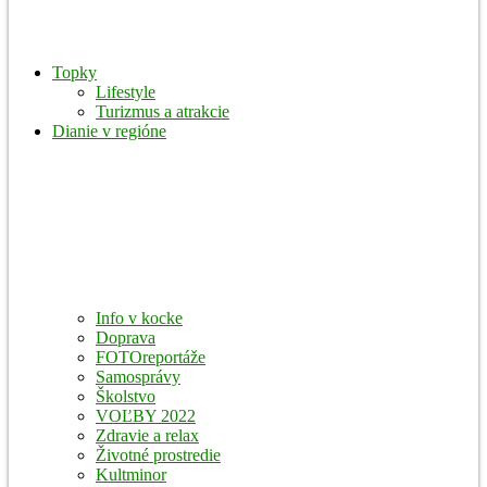
Topky
Lifestyle
Turizmus a atrakcie
Dianie v regióne
Info v kocke
Doprava
FOTOreportáže
Samosprávy
Školstvo
VOĽBY 2022
Zdravie a relax
Životné prostredie
Kultminor