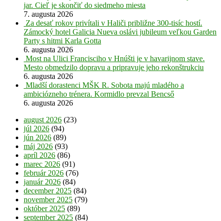
jar. Cieľ je skončiť do siedmeho miesta
7. augusta 2026
Za desať rokov privítali v Haliči približne 300-tisíc hostí.
Zámocký hotel Galicia Nueva oslávi jubileum veľkou Garden
Party s hitmi Karla Gotta
6. augusta 2026
Most na Ulici Francisciho v Hnúšti je v havarijnom stave.
Mesto obmedzilo dopravu a pripravuje jeho rekonštrukciu
6. augusta 2026
Mladší dorastenci MŠK R. Sobota majú mladého a
ambiciózneho trénera. Kormidlo prevzal Bencső
6. augusta 2026
august 2026
(23)
júl 2026
(94)
jún 2026
(89)
máj 2026
(93)
apríl 2026
(86)
marec 2026
(91)
február 2026
(76)
január 2026
(84)
december 2025
(84)
november 2025
(79)
október 2025
(89)
september 2025
(84)