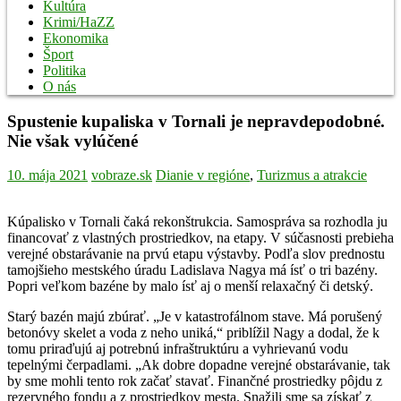
Kultúra
Krimi/HaZZ
Ekonomika
Šport
Politika
O nás
Spustenie kupaliska v Tornali je nepravdepodobné.
Nie však vylúčené
10. mája 2021
vobraze.sk
Dianie v regióne
,
Turizmus a atrakcie
Kúpalisko v Tornali čaká rekonštrukcia. Samospráva sa rozhodla ju
financovať z vlastných prostriedkov, na etapy. V súčasnosti prebieha
verejné obstarávanie na prvú etapu výstavby. Podľa slov prednostu
tamojšieho mestského úradu Ladislava Nagya má ísť o tri bazény.
Popri veľkom bazéne by malo ísť aj o menší relaxačný či detský.
Starý bazén majú zbúrať. „Je v katastrofálnom stave. Má porušený
betonóvy skelet a voda z neho uniká,“ priblížil Nagy a dodal, že k
tomu priraďujú aj potrebnú infraštruktúru a vyhrievanú vodu
tepelnými čerpadlami. „Ak dobre dopadne verejné obstarávanie, tak
by sme mohli tento rok začať stavať. Finančné prostriedky pôjdu z
rezervného fondu a z prostriedkov mesta. Snažili sme sa získať z