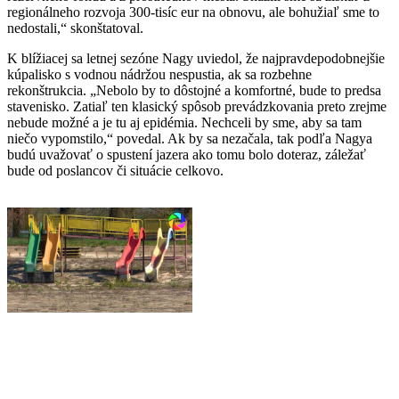
regionálneho rozvoja 300-tisíc eur na obnovu, ale bohužiaľ sme to
nedostali,“ skonštatoval.
K blížiacej sa letnej sezóne Nagy uviedol, že najpravdepodobnejšie
kúpalisko s vodnou nádržou nespustia, ak sa rozbehne
rekonštrukcia. „Nebolo by to dôstojné a komfortné, bude to predsa
stavenisko. Zatiaľ ten klasický spôsob prevádzkovania preto zrejme
nebude možné a je tu aj epidémia. Nechceli by sme, aby sa tam
niečo vypomstilo,“ povedal. Ak by sa nezačala, tak podľa Nagya
budú uvažovať o spustení jazera ako tomu bolo doteraz, záležať
bude od poslancov či situácie celkovo.