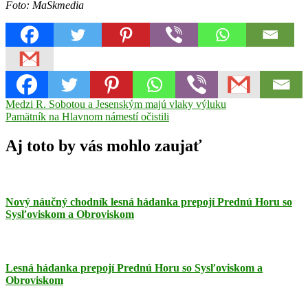
Foto: MaSkmedia
Navigácia
Previous
bazén
Medzi R. Sobotou a Jesenským majú vlaky výluku
kúpalisko
Tornaľa
Post:
Next
Pamätník na Hlavnom námestí očistili
v
Post:
článku
Aj toto by vás mohlo zaujať
Nový náučný chodník lesná hádanka prepojí Prednú Horu so
Sysľoviskom a Obroviskom
Lesná hádanka prepojí Prednú Horu so Sysľoviskom a
Obroviskom