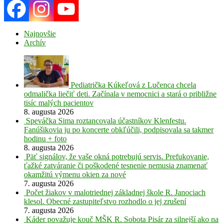
Najnovšie
Archív
Pediatrička Kúkeľová z Lučenca chcela
odmalička liečiť deti. Začínala v nemocnici a stará o približne
tisíc malých pacientov
8. augusta 2026
Speváčka Sima roztancovala účastníkov Klenfestu.
Fanúšikovia ju po koncerte obkľúčili, podpisovala sa takmer
hodinu + foto
8. augusta 2026
Päť signálov, že vaše okná potrebujú servis. Prefukovanie,
ťažké zatváranie či poškodené tesnenie nemusia znamenať
okamžitú výmenu okien za nové
7. augusta 2026
Počet žiakov v malotriednej základnej škole R. Janociach
klesol. Obecné zastupiteľstvo rozhodlo o jej zrušení
7. augusta 2026
Káder považuje kouč MŠK R. Sobota Pisár za silnejší ako na