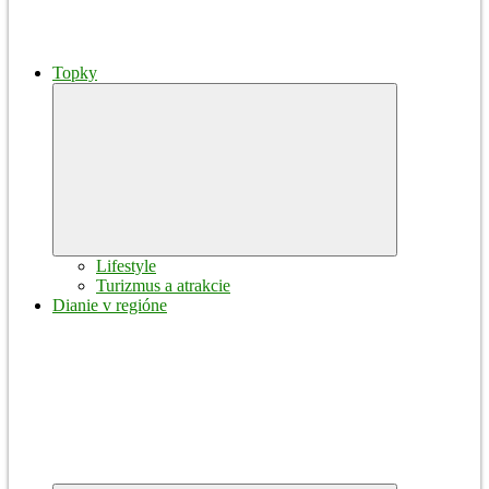
Topky
Expand
child
menu
Lifestyle
Turizmus a atrakcie
Dianie v regióne