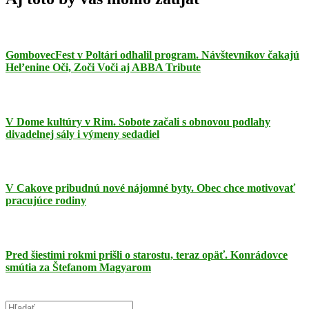
GombovecFest v Poltári odhalil program. Návštevníkov čakajú
Hel’enine Oči, Zoči Voči aj ABBA Tribute
V Dome kultúry v Rim. Sobote začali s obnovou podlahy
divadelnej sály i výmeny sedadiel
V Cakove pribudnú nové nájomné byty. Obec chce motivovať
pracujúce rodiny
Pred šiestimi rokmi prišli o starostu, teraz opäť. Konrádovce
smútia za Štefanom Magyarom
Search