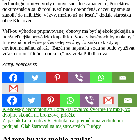
technológiu ohrevu vody či nové sociálne zariadenia „Projektová
dokumentácia sa už robí. Keď bude dokončená, chceli by sme sa
zapojiť do najbližšej výzvy, možno už na jeseň,“ dodala starostka
obce Klenovec.
Veľkou výhodou pripravovanej obnovy má byť aj ekologickejšia a
udržateľnejšia prevádzka kúpaliska. Voda v bazénoch by mala byť
filtrovaná priebežne počas celej sezóny, čo zníži náklady aj
environmentálnu záťaž. „Bazén sa napustí a voda sa bude využívať
vďaka dobrej filtrácii dookola,“ uzavrela Pribilincová.
Zdroj: vobraze.sk
Navigácia
Previous
Klenovský bedmintonista Fotta kraľoval vo štvorhre i v mixe, vo
Post:
dvojhre skončil na bronzovej priečke
v
Next
Zápasník Lokomotívy R. Sobota mal premiéru na vrcholnom
článku
Post:
podujatí. Oláh štartoval na majstrovstvách Európy
Aj toto by vás mohlo zaujať