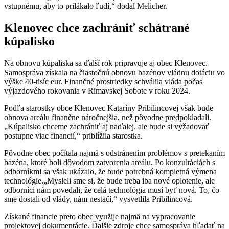
vstupnému, aby to prilákalo ľudí,“ dodal Melicher.
Klenovec chce zachrániť schátrané
kúpalisko
Na obnovu kúpaliska sa ďalší rok pripravuje aj obec Klenovec.
Samospráva získala na čiastočnú obnovu bazénov vládnu dotáciu vo
výške 40-tisíc eur. Finančné prostriedky schválila vláda počas
výjazdového rokovania v Rimavskej Sobote v roku 2024.
Podľa starostky obce Klenovec Kataríny Pribilincovej však bude
obnova areálu finančne náročnejšia, než pôvodne predpokladali.
„Kúpalisko chceme zachrániť aj naďalej, ale bude si vyžadovať
postupne viac financií,“ priblížila starostka.
Pôvodne obec počítala najmä s odstránením problémov s pretekaním
bazéna, ktoré boli dôvodom zatvorenia areálu. Po konzultáciách s
odborníkmi sa však ukázalo, že bude potrebná kompletná výmena
technológie.„Mysleli sme si, že bude treba iba nové oplotenie, ale
odborníci nám povedali, že celá technológia musí byť nová. To, čo
sme dostali od vlády, nám nestačí,“ vysvetlila Pribilincová.
Získané financie preto obec využije najmä na vypracovanie
projektovej dokumentácie. Ďalšie zdroje chce samospráva hľadať na