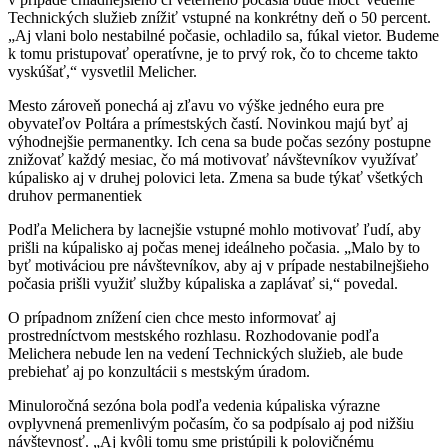
Technických služieb znížiť vstupné na konkrétny deň o 50 percent.
„Aj vlani bolo nestabilné počasie, ochladilo sa, fúkal vietor. Budeme
k tomu pristupovať operatívne, je to prvý rok, čo to chceme takto
vyskúšať,“ vysvetlil Melicher.
Mesto zároveň ponechá aj zľavu vo výške jedného eura pre
obyvateľov Poltára a prímestských častí. Novinkou majú byť aj
výhodnejšie permanentky. Ich cena sa bude počas sezóny postupne
znižovať každý mesiac, čo má motivovať návštevníkov využívať
kúpalisko aj v druhej polovici leta. Zmena sa bude týkať všetkých
druhov permanentiek
Podľa Melichera by lacnejšie vstupné mohlo motivovať ľudí, aby
prišli na kúpalisko aj počas menej ideálneho počasia. „Malo by to
byť motiváciou pre návštevníkov, aby aj v prípade nestabilnejšieho
počasia prišli využiť služby kúpaliska a zaplávať si,“ povedal.
O prípadnom znížení cien chce mesto informovať aj
prostredníctvom mestského rozhlasu. Rozhodovanie podľa
Melichera nebude len na vedení Technických služieb, ale bude
prebiehať aj po konzultácii s mestským úradom.
Minuloročná sezóna bola podľa vedenia kúpaliska výrazne
ovplyvnená premenlivým počasím, čo sa podpísalo aj pod nižšiu
návštevnosť. „Aj kvôli tomu sme pristúpili k polovičnému