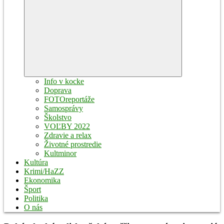
Expand
child
menu
Info v kocke
Doprava
FOTOreportáže
Samosprávy
Školstvo
VOĽBY 2022
Zdravie a relax
Životné prostredie
Kultminor
Kultúra
Krimi/HaZZ
Ekonomika
Šport
Politika
O nás