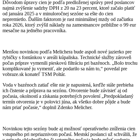
Dôvodom úpravy cien je podľa predloženej správy pred poslancov
najmä zvýšenie sadzby DPH z 20 na 23 percent, ktoré začalo platiť
od januára 2025 a v minuloročnej sezóne sa ešte do cien
nepremietlo. Ďalším faktorom je rast minimálnej mzdy od začiatku
roka 2026, ktorý zvýšil náklady na zamestnancov približne o 99 eur
mesačne na jedného pracovníka.
Menšou novinkou podľa Melichera bude aspoň nové jazierko pre
rybičky s fontánkou v areáli kúpaliska. Technické služby zároveň
počas príprav vymenili pieskovú filtráciu pri bazénoch. „Bolo trochu
komplikované ju vymeniť, ale podarilo sa nám to,“ povedal pre
vobraze.sk konateľ TSM Poltár.
Voda v bazénoch zatiaľ ešte nie je napustená, keďže stále prebieha
ich čistenie a príprava na sezónu. Otvorenie bude závisieť aj od
počasia, okolností a získania potrebných povolení „Predpokladaný
termín otvorenia je v polovici júna, ak všetko dobre pôjde a bude
nám priať počasie,“ doplnil Zdenko Melicher.
Novinkou tejto sezóny bude aj možnosť operatívneho zníženia cien
vstupného pri nepriaznivom počasí. Mestskí poslanci už schválili, že
v prípade chladnejšieho či veterného počasia bude môcť vedenie