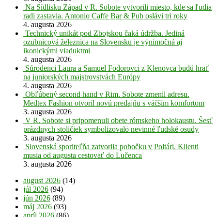
Na Sídlisku Západ v R. Sobote vytvorili miesto, kde sa ľudia
radi zastavia. Antonio Caffe Bar & Pub oslávi tri roky
4. augusta 2026
Technický unikát pod Zbojskou čaká údržba. Jediná
ozubnicová železnica na Slovensku je výnimočná aj
ikonickými viaduktmi
4. augusta 2026
Súrodenci Laura a Samuel Fodorovci z Klenovca budú hrať
na juniorských majstrovstvách Európy
4. augusta 2026
Obľúbený second hand v Rim. Sobote zmenil adresu.
Medtex Fashion otvoril novú predajňu s väčším komfortom
3. augusta 2026
V R. Sobote si pripomenuli obete rómskeho holokaustu. Šesť
prázdnych stoličiek symbolizovalo nevinné ľudské osudy
3. augusta 2026
Slovenská sporiteľňa zatvorila pobočku v Poltári. Klienti
musia od augusta cestovať do Lučenca
3. augusta 2026
august 2026
(14)
júl 2026
(94)
jún 2026
(89)
máj 2026
(93)
apríl 2026
(86)