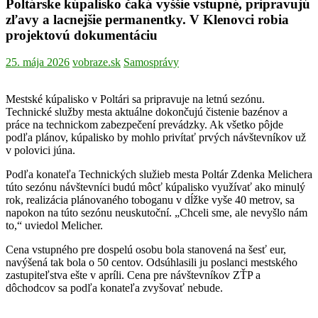
Poltárske kúpalisko čaká vyššie vstupné, pripravujú
zľavy a lacnejšie permanentky. V Klenovci robia
projektovú dokumentáciu
25. mája 2026
vobraze.sk
Samosprávy
Mestské kúpalisko v Poltári sa pripravuje na letnú sezónu.
Technické služby mesta aktuálne dokončujú čistenie bazénov a
práce na technickom zabezpečení prevádzky. Ak všetko pôjde
podľa plánov, kúpalisko by mohlo privítať prvých návštevníkov už
v polovici júna.
Podľa konateľa Technických služieb mesta Poltár Zdenka Melichera
túto sezónu návštevníci budú môcť kúpalisko využívať ako minulý
rok, realizácia plánovaného toboganu v dĺžke vyše 40 metrov, sa
napokon na túto sezónu neuskutoční. „Chceli sme, ale nevyšlo nám
to,“ uviedol Melicher.
Cena vstupného pre dospelú osobu bola stanovená na šesť eur,
navýšená tak bola o 50 centov. Odsúhlasili ju poslanci mestského
zastupiteľstva ešte v apríli. Cena pre návštevníkov ZŤP a
dôchodcov sa podľa konateľa zvyšovať nebude.