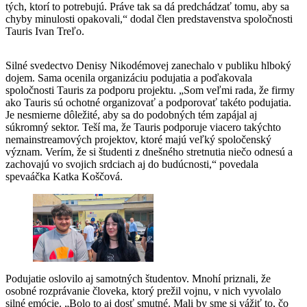
tých, ktorí to potrebujú. Práve tak sa dá predchádzať tomu, aby sa
chyby minulosti opakovali,“ dodal člen predstavenstva spoločnosti
Tauris Ivan Treľo.
Silné svedectvo Denisy Nikodémovej zanechalo v publiku hlboký
dojem. Sama ocenila organizáciu podujatia a poďakovala
spoločnosti Tauris za podporu projektu. „Som veľmi rada, že firmy
ako Tauris sú ochotné organizovať a podporovať takéto podujatia.
Je nesmierne dôležité, aby sa do podobných tém zapájal aj
súkromný sektor. Teší ma, že Tauris podporuje viacero takýchto
nemainstreamových projektov, ktoré majú veľký spoločenský
význam. Verím, že si študenti z dnešného stretnutia niečo odnesú a
zachovajú vo svojich srdciach aj do budúcnosti,“ povedala
spevaáčka Katka Koščová.
Podujatie oslovilo aj samotných študentov. Mnohí priznali, že
osobné rozprávanie človeka, ktorý prežil vojnu, v nich vyvolalo
silné emócie. „Bolo to aj dosť smutné. Mali by sme si vážiť to, čo