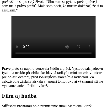
preživší niesli po celý život. „Dlho som sa pýtala, prečo práve ja
som mala právo prežiť. Mala som pocit, že musím dokázať, že si to
zaslúžim.“
Práve preto sa naplno venovala štúdiu a práci. Vyštudovala jadrovú
fyziku a neskôr pôsobila ako hlavná radkyňa ministra zdravotníctva
pre oblasť ochrany pred ionizujúcim žiarením a radiáciou. Za
celoživotné zásluhy získala v januári tohto roku aj významné štátne
vyznamenanie – Pribinov kríž.
Film aj hudba
Súčasťou programu bolo premietanie filmu Mamička, ktorý