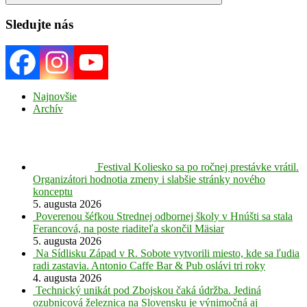
Search
Sledujte nás
Najnovšie
Archív
Festival Koliesko sa po ročnej prestávke vrátil.
Organizátori hodnotia zmeny i slabšie stránky nového
konceptu
5. augusta 2026
Poverenou šéfkou Strednej odbornej školy v Hnúšti sa stala
Ferancová, na poste riaditeľa skončil Mäsiar
5. augusta 2026
Na Sídlisku Západ v R. Sobote vytvorili miesto, kde sa ľudia
radi zastavia. Antonio Caffe Bar & Pub oslávi tri roky
4. augusta 2026
Technický unikát pod Zbojskou čaká údržba. Jediná
ozubnicová železnica na Slovensku je výnimočná aj