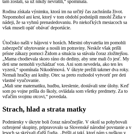
tam zostali, sa už nikdy nevrátili,“ spomínala.
Rodina získala výnimku, ktorá im na určitý čas zachránila život.
Nepomohol ani krst, ktorý v tom období podstúpili mnohí Židia v
nádeji, že sa vyhnú prenasledovaniu. Po niekoľkých mesiacoch sa
však museli opäť obávať deportácie.
Útočisko našli v hájovni v horách. Miestni obyvatelia im pomohli
zabezpečiť ubytovanie a nosili im potraviny. Neskôr však prišli
prísne zákazy pomoci Židom a situácia sa stávala čoraz zložitejšou.
„Mama chodievala skoro ráno do dediny, aby sme mali čo jesť. My
deti sme nemohli vychádzať von. Ani som nevedela, ako ten les
vyzerá,“ spomínala Nikodémová. V úkryte prežili takmer dva roky.
Nemali hračky ani knihy. Otec sa preto rozhodol vytvoriť pre deti
vlastné vyučovanie.
„Mali sme matematiku, hudbu, kreslenie, dostávali sme úlohy. Keď
som po vojne prišla do školy, ovládala som všetky predmety. Za to
vďačím svojmu otcovi,“ povedala.
Strach, hlad a strata matky
Podmienky v úkryte boli čoraz náročnejšie. V okolí sa pohybovali
ozbrojené skupiny, pripravovalo sa Slovenské národné povstanie a v
lesoch sa skrývali ďalší ľudia. „Prišli aj takí, ktorí nám s puškou v