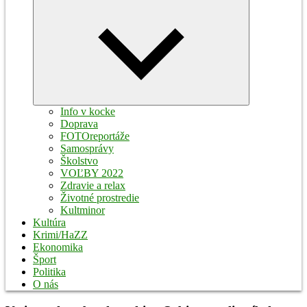
Expand
child
menu
Info v kocke
Doprava
FOTOreportáže
Samosprávy
Školstvo
VOĽBY 2022
Zdravie a relax
Životné prostredie
Kultminor
Kultúra
Krimi/HaZZ
Ekonomika
Šport
Politika
O nás