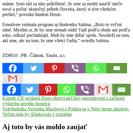
máme. Som rád za túto príležitosť, že sme sa mohli naučiť niečo
nové a počuť skutočný príbeh človeka, ktorý si tým všetkým
prešiel,“ povedal študent Denis.
Emotívne vnímala program aj študentka Sabina. „Bolo to veľmi
silné. Myslím si, že by sme nemali súdiť ľudí podľa obalu ani podľa
toho, odkiaľ pochádzajú. Mali by sme držať spolu. Nezáleží na tom,
akí sme, ale na tom, že sme všetci ľudia,“ uviedla Sabina.
ZDROJ : PR- Článok, Tauris, a.s
Navigácia
Previous
Kúpele Číž otvárajú Dom ošetrovateľskej starostlivosti a začínajú
Post:
výstavbu nového hospicu
v
Next
Volejbalistka Veronika Muchová z Poltára sa v Nitre herne zlepšuje.
článku
Post:
Veľmi rada by účinkovala v extralige
Aj toto by vás mohlo zaujať