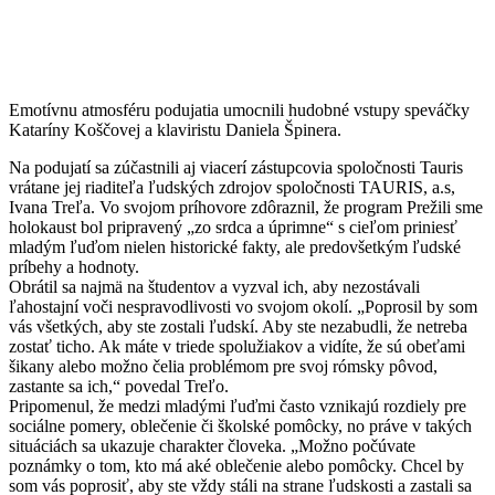
Emotívnu atmosféru podujatia umocnili hudobné vstupy speváčky
Kataríny Koščovej a klaviristu Daniela Špinera.
Na podujatí sa zúčastnili aj viacerí zástupcovia spoločnosti Tauris
vrátane jej riaditeľa ľudských zdrojov spoločnosti TAURIS, a.s,
Ivana Treľa. Vo svojom príhovore zdôraznil, že program Prežili sme
holokaust bol pripravený „zo srdca a úprimne“ s cieľom priniesť
mladým ľuďom nielen historické fakty, ale predovšetkým ľudské
príbehy a hodnoty.
Obrátil sa najmä na študentov a vyzval ich, aby nezostávali
ľahostajní voči nespravodlivosti vo svojom okolí. „Poprosil by som
vás všetkých, aby ste zostali ľudskí. Aby ste nezabudli, že netreba
zostať ticho. Ak máte v triede spolužiakov a vidíte, že sú obeťami
šikany alebo možno čelia problémom pre svoj rómsky pôvod,
zastante sa ich,“ povedal Treľo.
Pripomenul, že medzi mladými ľuďmi často vznikajú rozdiely pre
sociálne pomery, oblečenie či školské pomôcky, no práve v takých
situáciách sa ukazuje charakter človeka. „Možno počúvate
poznámky o tom, kto má aké oblečenie alebo pomôcky. Chcel by
som vás poprosiť, aby ste vždy stáli na strane ľudskosti a zastali sa