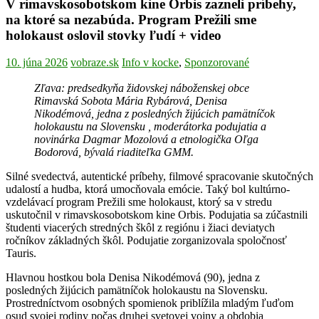
V rimavskosobotskom kine Orbis zazneli príbehy,
na ktoré sa nezabúda. Program Prežili sme
holokaust oslovil stovky ľudí + video
10. júna 2026
vobraze.sk
Info v kocke
,
Sponzorované
Zľava: predsedkyňa židovskej náboženskej obce
Rimavská Sobota Mária Rybárová, Denisa
Nikodémová, jedna z posledných žijúcich pamätníčok
holokaustu na Slovensku , moderátorka podujatia a
novinárka Dagmar Mozolová a etnologička Oľga
Bodorová, bývalá riaditeľka GMM.
Silné svedectvá, autentické príbehy, filmové spracovanie skutočných
udalostí a hudba, ktorá umocňovala emócie. Taký bol kultúrno-
vzdelávací program Prežili sme holokaust, ktorý sa v stredu
uskutočnil v rimavskosobotskom kine Orbis. Podujatia sa zúčastnili
študenti viacerých stredných škôl z regiónu i žiaci deviatych
ročníkov základných škôl. Podujatie zorganizovala spoločnosť
Tauris.
Hlavnou hostkou bola Denisa Nikodémová (90), jedna z
posledných žijúcich pamätníčok holokaustu na Slovensku.
Prostredníctvom osobných spomienok priblížila mladým ľuďom
osud svojej rodiny počas druhej svetovej vojny a obdobia