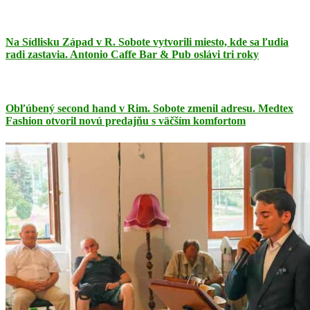
Na Sídlisku Západ v R. Sobote vytvorili miesto, kde sa ľudia
radi zastavia. Antonio Caffe Bar & Pub oslávi tri roky
Obľúbený second hand v Rim. Sobote zmenil adresu. Medtex
Fashion otvoril novú predajňu s väčším komfortom