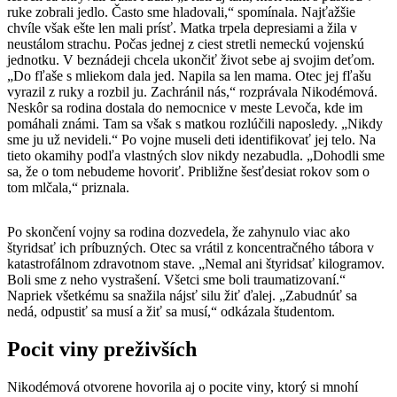
ruke zobrali jedlo. Často sme hladovali,“ spomínala. Najťažšie
chvíle však ešte len mali prísť. Matka trpela depresiami a žila v
neustálom strachu. Počas jednej z ciest stretli nemeckú vojenskú
jednotku. V beznádeji chcela ukončiť život sebe aj svojim deťom.
„Do fľaše s mliekom dala jed. Napila sa len mama. Otec jej fľašu
vyrazil z ruky a rozbil ju. Zachránil nás,“ rozprávala Nikodémová.
Neskôr sa rodina dostala do nemocnice v meste Levoča, kde im
pomáhali známi. Tam sa však s matkou rozlúčili naposledy. „Nikdy
sme ju už nevideli.“ Po vojne museli deti identifikovať jej telo. Na
tieto okamihy podľa vlastných slov nikdy nezabudla. „Dohodli sme
sa, že o tom nebudeme hovoriť. Približne šesťdesiat rokov som o
tom mlčala,“ priznala.
Po skončení vojny sa rodina dozvedela, že zahynulo viac ako
štyridsať ich príbuzných. Otec sa vrátil z koncentračného tábora v
katastrofálnom zdravotnom stave. „Nemal ani štyridsať kilogramov.
Boli sme z neho vystrašení. Všetci sme boli traumatizovaní.“
Napriek všetkému sa snažila nájsť silu žiť ďalej. „Zabudnúť sa
nedá, odpustiť sa musí a žiť sa musí,“ odkázala študentom.
Pocit viny preživších
Nikodémová otvorene hovorila aj o pocite viny, ktorý si mnohí