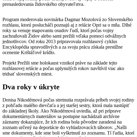
prenasledovania židovského obyvateľstva.
Program moderovala novinárka Dagmar Mozolová zo Slovenského
rozhlasu, ktorú poslucháči poznajú aj z relácie Opri sa o mňa. Dlhé
roky sa venuje mapovaniu osudov ľudí, ktorí počas vojny
zachraňovali Židov alebo sami prežili vďaka pomoci odvážnych
jednotlivcov. Od roku 2013 pripravovala rozhlasový cyklus
Encyklopédia spravodlivých a za svoju prácu získala prestížne
ocenenie Krištáľové krídlo.
Projekt Prežili sme holokaust vznikol práve na základe tejto
rozhlasovej relácie a počas uplynulých rokov navštívil viac ako
tridsať slovenských miest.
Dva roky v úkryte
Denisa Nikodémová počas stretnutia rozprávala príbeh svojej rodiny
z pohľadu malého dievčaťa a jej staršej sestry, ktorá mala nastúpiť
do základnej školy. Ako Nikodémová uviedla, až pri príprave
dokumentárnych materiálov sa postupne nachádzali archívne
záznamy dokazujúce, že ich rodina bola pôvodne zaradená na
zoznam určený na deportácie do vyhladzovacích táborov. „Našli
sme dokumenty, kde sme boli vyškrtnutí zo zoznamu. Tí ľudia, ktorí