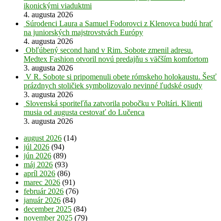
ikonickými viaduktmi
4. augusta 2026
Súrodenci Laura a Samuel Fodorovci z Klenovca budú hrať
na juniorských majstrovstvách Európy
4. augusta 2026
Obľúbený second hand v Rim. Sobote zmenil adresu.
Medtex Fashion otvoril novú predajňu s väčším komfortom
3. augusta 2026
V R. Sobote si pripomenuli obete rómskeho holokaustu. Šesť
prázdnych stoličiek symbolizovalo nevinné ľudské osudy
3. augusta 2026
Slovenská sporiteľňa zatvorila pobočku v Poltári. Klienti
musia od augusta cestovať do Lučenca
3. augusta 2026
august 2026
(14)
júl 2026
(94)
jún 2026
(89)
máj 2026
(93)
apríl 2026
(86)
marec 2026
(91)
február 2026
(76)
január 2026
(84)
december 2025
(84)
november 2025
(79)