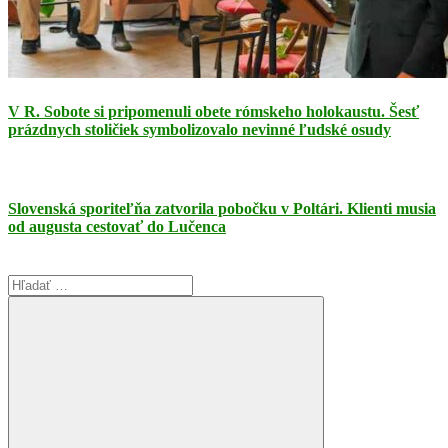
V R. Sobote si pripomenuli obete rómskeho holokaustu. Šesť
prázdnych stoličiek symbolizovalo nevinné ľudské osudy
Slovenská sporiteľňa zatvorila pobočku v Poltári. Klienti musia
od augusta cestovať do Lučenca
Search
for: