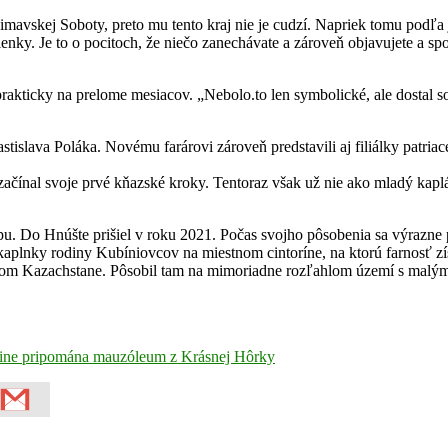
 Rimavskej Soboty, preto mu tento kraj nie je cudzí. Napriek tomu podľ
nky. Je to o pocitoch, že niečo zanechávate a zároveň objavujete a sp
prakticky na prelome mesiacov. „Nebolo.to len symbolické, ale dostal s
astislava Poláka. Novému farárovi zároveň predstavili aj filiálky patr
začínal svoje prvé kňazské kroky. Tentoraz však už nie ako mladý kaplá
. Do Hnúšte prišiel v roku 2021. Počas svojho pôsobenia sa výrazne 
 kaplnky rodiny Kubíniovcov na miestnom cintoríne, na ktorú farnosť zí
dnom Kazachstane. Pôsobil tam na mimoriadne rozľahlom území s malým
oline pripomána mauzóleum z Krásnej Hôrky