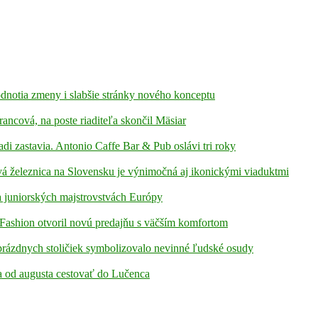
hodnotia zmeny i slabšie stránky nového konceptu
rancová, na poste riaditeľa skončil Mäsiar
adi zastavia. Antonio Caffe Bar & Pub oslávi tri roky
á železnica na Slovensku je výnimočná aj ikonickými viaduktmi
 juniorských majstrovstvách Európy
Fashion otvoril novú predajňu s väčším komfortom
prázdnych stoličiek symbolizovalo nevinné ľudské osudy
ia od augusta cestovať do Lučenca