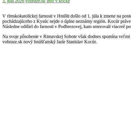
3. júla 2026
vobraze.sk
Info v kocke
V rímskokatolíckej farnosti v Hnúšti došlo od 1. júla k zmene na po
pochádzajúceho z Kysúc nejde o úplne neznámy región. Kocúr práve v 
Následne odišiel do farnosti v Podbrezovej, kam smerovali viaceré p
Na svoje pôsobenie v Rimavskej Sobote však dodnes spomína veľmi rá
vobraze.sk nový hnúšťanský farár Stanislav Kocúr.