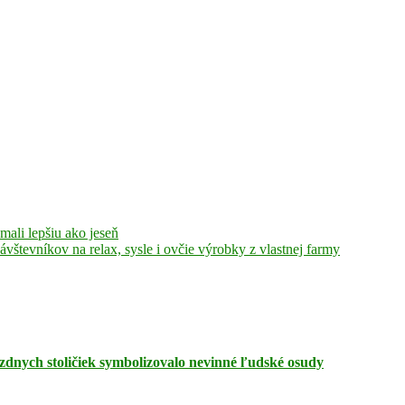
mali lepšiu ako jeseň
vštevníkov na relax, sysle i ovčie výrobky z vlastnej farmy
zdnych stoličiek symbolizovalo nevinné ľudské osudy