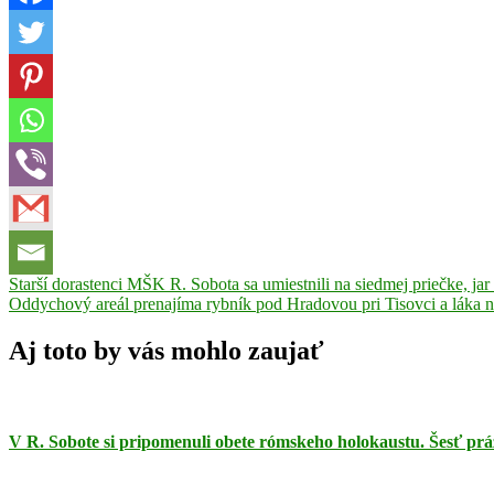
Navigácia
Previous
Starší dorastenci MŠK R. Sobota sa umiestnili na siedmej priečke, jar 
Post:
Next
Oddychový areál prenajíma rybník pod Hradovou pri Tisovci a láka ná
v
Post:
článku
Aj toto by vás mohlo zaujať
V R. Sobote si pripomenuli obete rómskeho holokaustu. Šesť prá