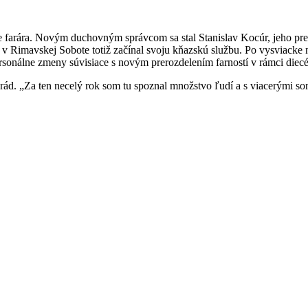
ste farára. Novým duchovným správcom sa stal Stanislav Kocúr, jeho p
Rimavskej Sobote totiž začínal svoju kňazskú službu. Po vysviacke na
ersonálne zmeny súvisiace s novým prerozdelením farností v rámci diecé
d. „Za ten necelý rok som tu spoznal množstvo ľudí a s viacerými som