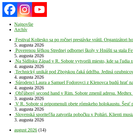
Najnovšie
Archív
Festival Koliesko sa po ročnej prestávke vrátil. Organizátori 
5. augusta 2026
Poverenou šéfkou Strednej odbornej školy v Hnúšti sa stala Fe
5. augusta 2026
Na Sídlisku Západ v R. Sobote vytvorili miesto, kde sa ľudia r
4. augusta 2026
Technický unikát pod Zbojskou čaká údržba. Jediná ozubnicov
4. augusta 2026
Súrodenci Laura a Samuel Fodorovci z Klenovca budú hrať na
4. augusta 2026
Obľúbený second hand v Rim. Sobote zmenil adresu. Medtex 
3. augusta 2026
V R. Sobote si pripomenuli obete rómskeho holokaustu. Šesť 
3. augusta 2026
Slovenská sporiteľňa zatvorila pobočku v Poltári. Klienti mus
3. augusta 2026
august 2026
(14)