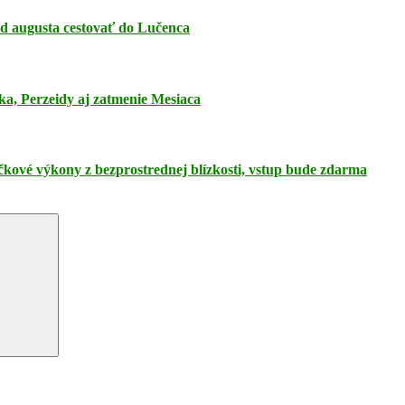
 od augusta cestovať do Lučenca
ka, Perzeidy aj zatmenie Mesiaca
pičkové výkony z bezprostrednej blízkosti, vstup bude zdarma