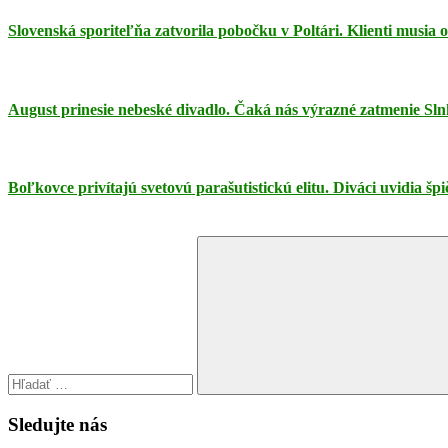
Slovenská sporiteľňa zatvorila pobočku v Poltári. Klienti musia
August prinesie nebeské divadlo. Čaká nás výrazné zatmenie Sln
Boľkovce privítajú svetovú parašutistickú elitu. Diváci uvidia š
Search
for:
Search
Sledujte nás