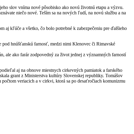
a jeho slov vníma nové pôsobisko ako novú životnú etapu a výzvu.
oznávate niečo nové. Teším sa na nových ľudí, na novú službu a na
om aj kľúče a všetko, čo bolo potrebné k zabezpečeniu pre ďalšieho
iace pod hnúšťanskú farnosť, medzi nimi Klenovec či Rimavské
n, ale ako farár zodpovedný za život jednej z významných farností
podieľal aj na obnove miestnych cirkevných pamiatok a farského
skala grant z Ministerstva kultúry Slovenskej republiky. Tomášov
 počtom veriacich a v cirkvi, ktorá sa po desaťročiach komunizmu