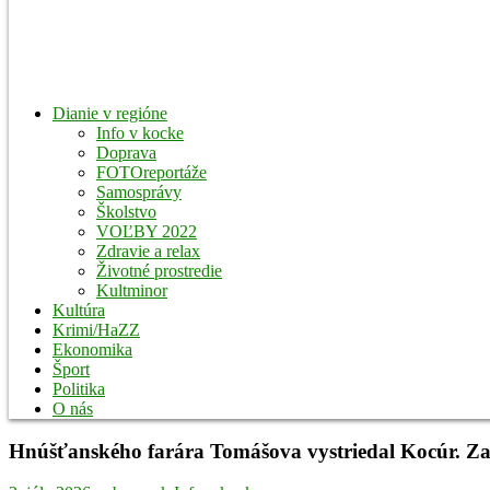
Dianie v regióne
Info v kocke
Doprava
FOTOreportáže
Samosprávy
Školstvo
VOĽBY 2022
Zdravie a relax
Životné prostredie
Kultminor
Kultúra
Krimi/HaZZ
Ekonomika
Šport
Politika
O nás
Hnúšťanského farára Tomášova vystriedal Kocúr. Za