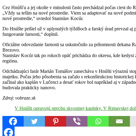
Cez Hnúšťu a jej okolie v minulosti často prechádzal počas ciest do
„Vždy sa teším na nové prostredie. Viem sa adaptovať na nové podmie
nové prostredie,“ uviedol Stanislav Kocúr.
Do Hnúšte prišiel už v uplynulých týždňoch a farský úrad prevzal aj 
fungovanie farnosti,“ doplnil.
Oficiálne odovzdanie farnosti sa uskutočnilo za prítomnosti dekana R
Brezovo.
Stanislav Kocúr tak po rokoch opäť prichádza do okresu, kde kedysi 
regiónu.
Odchádzajúci farár Marián Tomášov zanecháva v Hnúšti výraznú stopu
majetku. Počas jeho pôsobenia sa začalo s rekonštrukciou historickej
začínal ako kaplán v Lučenci a desať rokov bol napríklad aj v zápa
budovala prakticky nanovo.
Zdroj
:
vobraze.sk
V Hnúšti opravujú strechu skvostnej kaplnky. V Rimavskej d