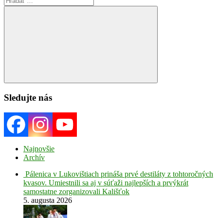
for:
Search
Sledujte nás
Najnovšie
Archív
Pálenica v Lukovištiach prináša prvé destiláty z tohtoročných
kvasov. Umiestnili sa aj v súťaži najlepších a prvýkrát
samostatne zorganizovali Kališťok
5. augusta 2026