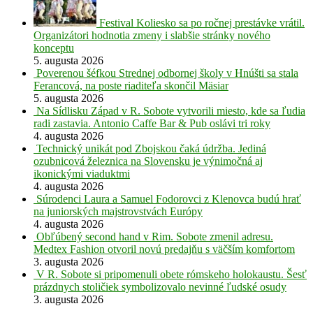
Festival Koliesko sa po ročnej prestávke vrátil.
Organizátori hodnotia zmeny i slabšie stránky nového
konceptu
5. augusta 2026
Poverenou šéfkou Strednej odbornej školy v Hnúšti sa stala
Ferancová, na poste riaditeľa skončil Mäsiar
5. augusta 2026
Na Sídlisku Západ v R. Sobote vytvorili miesto, kde sa ľudia
radi zastavia. Antonio Caffe Bar & Pub oslávi tri roky
4. augusta 2026
Technický unikát pod Zbojskou čaká údržba. Jediná
ozubnicová železnica na Slovensku je výnimočná aj
ikonickými viaduktmi
4. augusta 2026
Súrodenci Laura a Samuel Fodorovci z Klenovca budú hrať
na juniorských majstrovstvách Európy
4. augusta 2026
Obľúbený second hand v Rim. Sobote zmenil adresu.
Medtex Fashion otvoril novú predajňu s väčším komfortom
3. augusta 2026
V R. Sobote si pripomenuli obete rómskeho holokaustu. Šesť
prázdnych stoličiek symbolizovalo nevinné ľudské osudy
3. augusta 2026