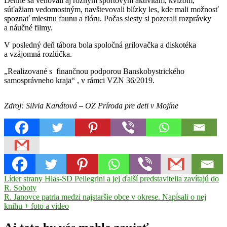
Denne sa venovali aj rôznym športovým aktivitám, kvízom,
súťažiam vedomostným, navštevovali blízky les, kde mali možnosť
spoznať miestnu faunu a flóru. Počas siesty si pozerali rozprávky
a náučné filmy.
V posledný deň tábora bola spoločná grilovačka a diskotéka
a vzájomná rozlúčka.
„Realizované s finančnou podporou Banskobystrického
samosprávneho kraja“ , v rámci VZN 36/2019.
Zdroj: Silvia Kanátová – OZ Príroda pre deti v Mojíne
Navigácia
Previous
Líder strany Hlas-SD Pellegrini a jej ďalší predstavitelia zavítajú do
Post:
R. Soboty
v
Next
R. Janovce patria medzi najstaršie obce v okrese. Napísali o nej
článku
Post:
knihu + foto a video