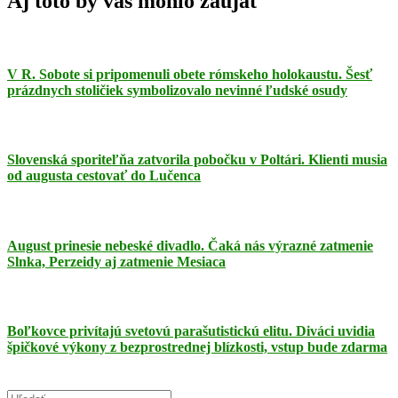
Aj toto by vás mohlo zaujať
V R. Sobote si pripomenuli obete rómskeho holokaustu. Šesť
prázdnych stoličiek symbolizovalo nevinné ľudské osudy
Slovenská sporiteľňa zatvorila pobočku v Poltári. Klienti musia
od augusta cestovať do Lučenca
August prinesie nebeské divadlo. Čaká nás výrazné zatmenie
Slnka, Perzeidy aj zatmenie Mesiaca
Boľkovce privítajú svetovú parašutistickú elitu. Diváci uvidia
špičkové výkony z bezprostrednej blízkosti, vstup bude zdarma
Search