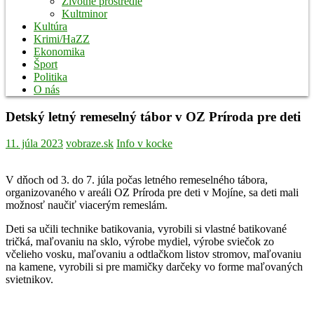
Životné prostredie
Kultminor
Kultúra
Krimi/HaZZ
Ekonomika
Šport
Politika
O nás
Detský letný remeselný tábor v OZ Príroda pre deti
11. júla 2023
vobraze.sk
Info v kocke
V dňoch od 3. do 7. júla počas letného remeselného tábora,
organizovaného v areáli OZ Príroda pre deti v Mojíne, sa deti mali
možnosť naučiť viacerým remeslám.
Deti sa učili technike batikovania, vyrobili si vlastné batikované
tričká, maľovaniu na sklo, výrobe mydiel, výrobe sviečok zo
včelieho vosku, maľovaniu a odtlačkom listov stromov, maľovaniu
na kamene, vyrobili si pre mamičky darčeky vo forme maľovaných
svietnikov.