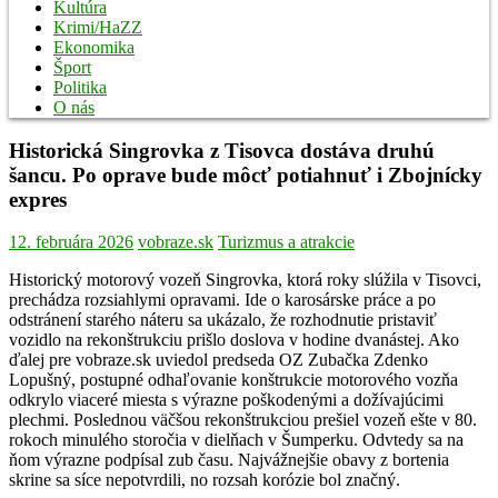
Kultúra
Krimi/HaZZ
Ekonomika
Šport
Politika
O nás
Historická Singrovka z Tisovca dostáva druhú
šancu. Po oprave bude môcť potiahnuť i Zbojnícky
expres
12. februára 2026
vobraze.sk
Turizmus a atrakcie
Historický motorový vozeň Singrovka, ktorá roky slúžila v Tisovci,
prechádza rozsiahlymi opravami. Ide o karosárske práce a po
odstránení starého náteru sa ukázalo, že rozhodnutie pristaviť
vozidlo na rekonštrukciu prišlo doslova v hodine dvanástej. Ako
ďalej pre vobraze.sk uviedol predseda OZ Zubačka Zdenko
Lopušný, postupné odhaľovanie konštrukcie motorového vozňa
odkrylo viaceré miesta s výrazne poškodenými a dožívajúcimi
plechmi. Poslednou väčšou rekonštrukciou prešiel vozeň ešte v 80.
rokoch minulého storočia v dielňach v Šumperku. Odvtedy sa na
ňom výrazne podpísal zub času. Najvážnejšie obavy z bortenia
skrine sa síce nepotvrdili, no rozsah korózie bol značný.