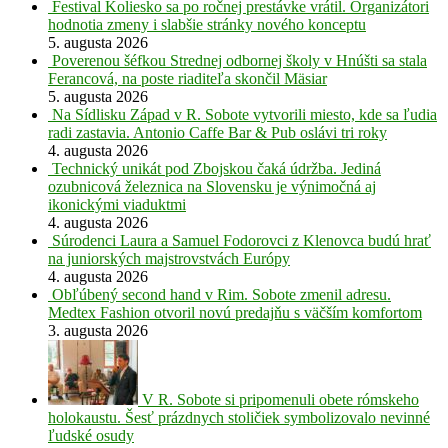
Festival Koliesko sa po ročnej prestávke vrátil. Organizátori
hodnotia zmeny i slabšie stránky nového konceptu
5. augusta 2026
Poverenou šéfkou Strednej odbornej školy v Hnúšti sa stala
Ferancová, na poste riaditeľa skončil Mäsiar
5. augusta 2026
Na Sídlisku Západ v R. Sobote vytvorili miesto, kde sa ľudia
radi zastavia. Antonio Caffe Bar & Pub oslávi tri roky
4. augusta 2026
Technický unikát pod Zbojskou čaká údržba. Jediná
ozubnicová železnica na Slovensku je výnimočná aj
ikonickými viaduktmi
4. augusta 2026
Súrodenci Laura a Samuel Fodorovci z Klenovca budú hrať
na juniorských majstrovstvách Európy
4. augusta 2026
Obľúbený second hand v Rim. Sobote zmenil adresu.
Medtex Fashion otvoril novú predajňu s väčším komfortom
3. augusta 2026
V R. Sobote si pripomenuli obete rómskeho
holokaustu. Šesť prázdnych stoličiek symbolizovalo nevinné
ľudské osudy