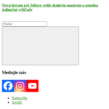
Nová ferrata pri Jelšave vedie skalným masívom a ponúka
jedinečné výhľady
Search
for:
Search
Sledujte nás
Najnovšie
Archív