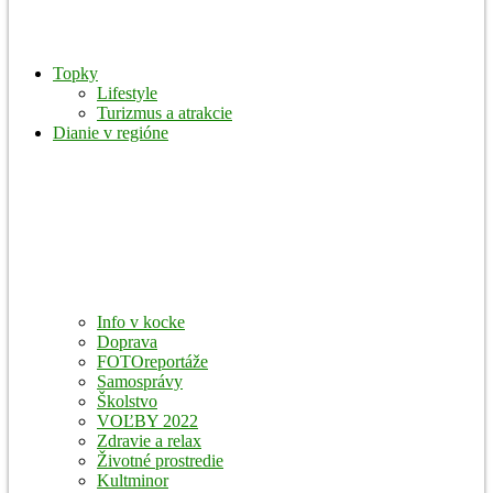
Topky
Lifestyle
Turizmus a atrakcie
Dianie v regióne
Info v kocke
Doprava
FOTOreportáže
Samosprávy
Školstvo
VOĽBY 2022
Zdravie a relax
Životné prostredie
Kultminor