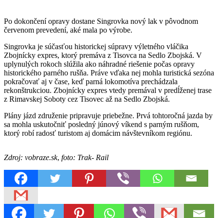
Po dokončení opravy dostane Singrovka nový lak v pôvodnom
červenom prevedení, aké mala po výrobe.
Singrovka je súčasťou historickej súpravy výletného vláčika
Zbojnícky expres, ktorý premáva z Tisovca na Sedlo Zbojská. V
uplynulých rokoch slúžila ako náhradné riešenie počas opravy
historického parného rušňa. Práve vďaka nej mohla turistická sezóna
pokračovať aj v čase, keď parná lokomotíva prechádzala
rekonštrukciou. Zbojnícky expres vtedy premával v predĺženej trase
z Rimavskej Soboty cez Tisovec až na Sedlo Zbojská.
Plány jázd združenie pripravuje priebežne. Prvá tohtoročná jazda by
sa mohla uskutočniť posledný júnový víkend s parným rušňom,
ktorý robí radosť turistom aj domácim návštevníkom regiónu.
Zdroj: vobraze.sk
,
foto: Trak- Rail