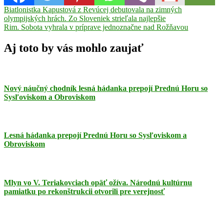
Navigácia
Previous
Biatlonistka Kapustová z Revúcej debutovala na zimných
Post:
olympijských hrách. Zo Sloveniek strieľala najlepšie
v
Next
Rim. Sobota vyhrala v príprave jednoznačne nad Rožňavou
článku
Post:
Aj toto by vás mohlo zaujať
Nový náučný chodník lesná hádanka prepojí Prednú Horu so
Sysľoviskom a Obroviskom
Lesná hádanka prepojí Prednú Horu so Sysľoviskom a
Obroviskom
Mlyn vo V. Teriakovciach opäť ožíva. Národnú kultúrnu
pamiatku po rekonštrukcii otvorili pre verejnosť