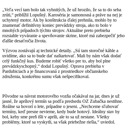
„Veľa vecí tam bolo tak vyhnitých, že už hrozilo, že sa to do seba
zrúti,“ priblížil Lopušný. Karoséria je samonosná a práve na nej je
uchytený motor. Ak by konštrukcia ďalej prehnila, mohlo by to
znamenať definitívny koniec prevádzky stroja, ako to bolo v
mnohých prípadoch týchto strojov. Aktuálne preto prebieha
rozsiahle vyváranie a spevňovanie skrine, ktoré má zabezpečiť jeho
ďalšie desaťročia života.
Výzvou zostávajú aj technické detaily. „Sú tam storočné káble a
uvidíme, ako sa to bude dať naštartovať. Mali by nám však dodať
celý funkčný kus. Budeme robiť všetko pre to, aby bol plne
prevádzkyschopný,“ dodal Lopušný. Oprava prebieha v
Pardubiciach a je financovaná z prostriedkov občianskeho
združenia, konkrétnu sumu však nešpecifikoval.
Pôvodne sa návrat motorového vozňa očakával na jar, dnes je už
jasné, že aprílový termín sa podľa predsedu OZ Zubačka nestihne.
Reálne sa hovorí o lete, prípadne o jeseni. „Nechceme sľubovať
termíny, keď presne nevieme, kedy bude hotový. Ideálny stav by
bol, keby sme preň išli v apríli, ale to sa už nestane. Všetky
problémy, ktoré sa vyskytli, sa však priebežne riešia,“ uviedol.