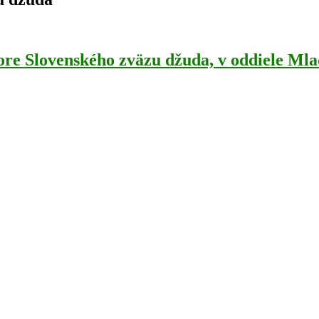
re Slovenského zväzu džuda, v oddiele Ml
 výboru Slovenského zväzu džuda (SZJ) k 30. novembru. Zároveň na
 Výkonného výboru Slovenského zväzu džuda
enom Výkonného výboru Slovenského zväzu džuda (SZJ). Je v ňom[…