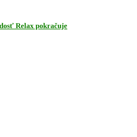
adosť Relax pokračuje
[…]
]