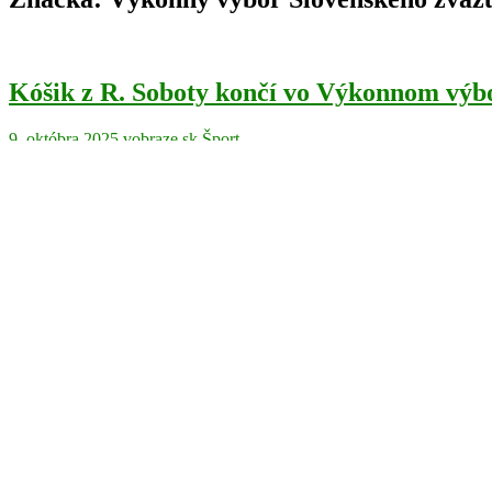
Kóšik z R. Soboty končí vo Výkonnom výbo
9. októbra 2025
vobraze.sk
Šport
Tomáš Kóšik z Rimavskej Soboty sa vzdal funkcie člena Výkonného
Čítať ďalej
Kóšika z R. Soboty opäť zvolili za člena
5. novembra 2024
vobraze.sk
Šport
Tomáš Kóšik z TJ Mladosť Relax Rimavská Sobota bude naďalej čl
Čítať ďalej
Search
for: