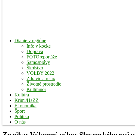
Dianie v regióne
Info v kocke
Doprava
FOTOreportáže
Samosprávy
Školstvo
VOĽBY 2022
Zdravie a relax
Životné prostredie
Kultminor
Kultúra
Krimi/HaZZ
Ekonomika
Šport
Politika
O nás
Značka:
Výkonný výbor Slovenského zväz