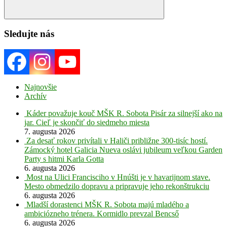
Search
Sledujte nás
Najnovšie
Archív
Káder považuje kouč MŠK R. Sobota Pisár za silnejší ako na
jar. Cieľ je skončiť do siedmeho miesta
7. augusta 2026
Za desať rokov privítali v Haliči približne 300-tisíc hostí.
Zámocký hotel Galicia Nueva oslávi jubileum veľkou Garden
Party s hitmi Karla Gotta
6. augusta 2026
Most na Ulici Francisciho v Hnúšti je v havarijnom stave.
Mesto obmedzilo dopravu a pripravuje jeho rekonštrukciu
6. augusta 2026
Mladší dorastenci MŠK R. Sobota majú mladého a
ambiciózneho trénera. Kormidlo prevzal Bencső
6. augusta 2026