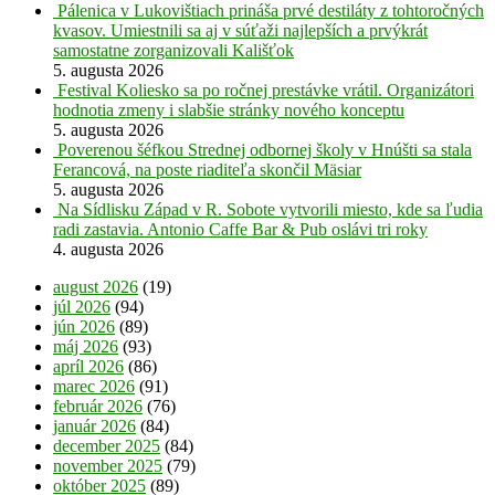
Pálenica v Lukovištiach prináša prvé destiláty z tohtoročných
kvasov. Umiestnili sa aj v súťaži najlepších a prvýkrát
samostatne zorganizovali Kališťok
5. augusta 2026
Festival Koliesko sa po ročnej prestávke vrátil. Organizátori
hodnotia zmeny i slabšie stránky nového konceptu
5. augusta 2026
Poverenou šéfkou Strednej odbornej školy v Hnúšti sa stala
Ferancová, na poste riaditeľa skončil Mäsiar
5. augusta 2026
Na Sídlisku Západ v R. Sobote vytvorili miesto, kde sa ľudia
radi zastavia. Antonio Caffe Bar & Pub oslávi tri roky
4. augusta 2026
august 2026
(19)
júl 2026
(94)
jún 2026
(89)
máj 2026
(93)
apríl 2026
(86)
marec 2026
(91)
február 2026
(76)
január 2026
(84)
december 2025
(84)
november 2025
(79)
október 2025
(89)