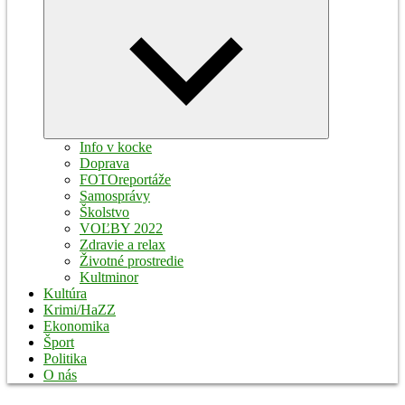
Expand
child
menu
Info v kocke
Doprava
FOTOreportáže
Samosprávy
Školstvo
VOĽBY 2022
Zdravie a relax
Životné prostredie
Kultminor
Kultúra
Krimi/HaZZ
Ekonomika
Šport
Politika
O nás