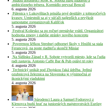
Mladší dorastenci MŠK R. Sobota majú mladého a
ambiciózneho trénera. Kormidlo prevzal Bencső
6. augusta 2026
Pálenica v Lukovištiach prináša prvé destiláty z tohtoročných
kvasov. Umiestnili sa aj v súťaži najlepších a prvýkrát
samostatne zorganizovali Kališťok
5. augusta 2026
Festival Koliesko sa po ročnej prestávke vrátil. Organizátori
hodnotia zmeny i slabšie stránky nového konceptu
5. augusta 2026
Poverenou šéfkou Strednej odbornej školy v Hnúšti sa stala
Ferancová, na poste riaditeľa skončil Mäsiar
5. augusta 2026
Na Sídlisku Západ v R. Sobote vytvorili miesto, kde sa ľudia
radi zastavia. Antonio Caffe Bar & Pub oslávi tri roky
4. augusta 2026
Technický unikát pod Zbojskou čaká údržba. Jediná
ozubnicová železnica na Slovensku je výnimočná aj
ikonickými viaduktmi
4. augusta 2026
Súrodenci Laura a Samuel Fodorovci z
Klenovca budú hrať na juniorských majstrovstvách Európy