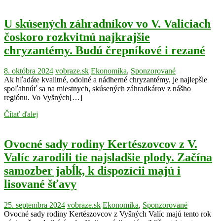
U skúsených záhradníkov vo V. Valiciach
čoskoro rozkvitnú najkrajšie
chryzantémy. Budú črepníkové i rezané
8. októbra 2024
vobraze.sk
Ekonomika
,
Sponzorované
Ak hľadáte kvalitné, odolné a nádherné chryzantémy, je najlepšie
spoľahnúť sa na miestnych, skúsených záhradkárov z nášho
regiónu. Vo Vyšných[…]
Čítať ďalej
Ovocné sady rodiny Kertészovcov z V.
Valíc zarodili tie najsladšie plody. Začína
samozber jabĺk, k dispozícii majú i
lisované šťavy
25. septembra 2024
vobraze.sk
Ekonomika
,
Sponzorované
Ovocné sady rodiny Kertészovcov z Vyšných Valíc majú tento rok