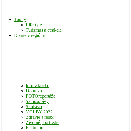
Topky
Lifestyle
Turizmus a atrakcie
Dianie v regióne
Info v kocke
Doprava
FOTOreportáže
Samosprávy
Školstvo
VOĽBY 2022
Zdravie a relax
Životné prostredie
Kultminor