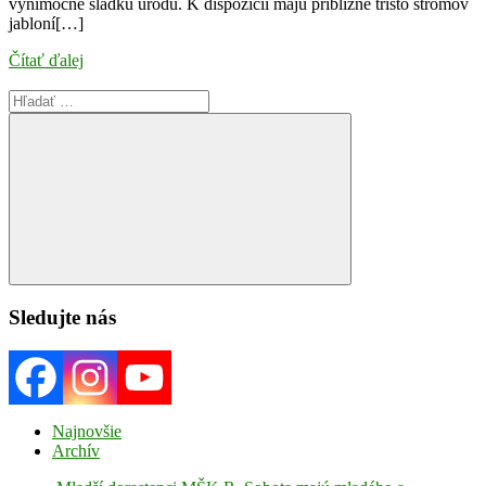
výnimočne sladkú úrodu. K dispozícii majú približne tristo stromov
jabloní[…]
Čítať ďalej
Search
for:
Search
Sledujte nás
Najnovšie
Archív