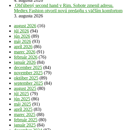
4. augusta 2026
Obľúbený second hand v Rim. Sobote zmenil adresu.
Medtex Fashion otvoril novú predajňu s väčším komfortom
3. augusta 2026
august 2026
(16)
júl 2026
(94)
jún 2026
(89)
máj 2026
(93)
apríl 2026
(86)
marec 2026
(91)
február 2026
(76)
január 2026
(84)
december 2025
(84)
november 2025
(79)
október 2025
(89)
september 2025
(84)
august 2025
(80)
júl 2025
(79)
jún 2025
(86)
máj 2025
(91)
apríl 2025
(83)
marec 2025
(88)
február 2025
(80)
január 2025
(84)