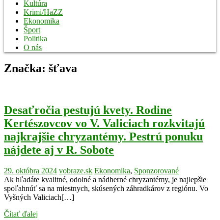
Kultúra
Krimi/HaZZ
Ekonomika
Šport
Politika
O nás
Značka:
šťava
Desaťročia pestujú kvety. Rodine
Kertészovcov vo V. Valiciach rozkvitajú
najkrajšie chryzantémy. Pestrú ponuku
nájdete aj v R. Sobote
29. októbra 2024
vobraze.sk
Ekonomika
,
Sponzorované
Ak hľadáte kvalitné, odolné a nádherné chryzantémy, je najlepšie
spoľahnúť sa na miestnych, skúsených záhradkárov z regiónu. Vo
Vyšných Valiciach[…]
Čítať ďalej