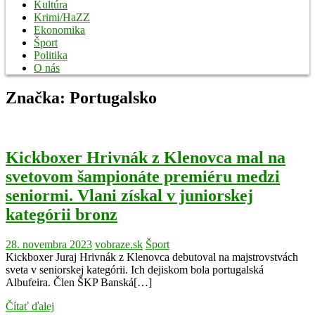
Kultúra
Krimi/HaZZ
Ekonomika
Šport
Politika
O nás
Značka:
Portugalsko
Kickboxer Hrivnák z Klenovca mal na
svetovom šampionáte premiéru medzi
seniormi. Vlani získal v juniorskej
kategórii bronz
28. novembra 2023
vobraze.sk
Šport
Kickboxer Juraj Hrivnák z Klenovca debutoval na majstrovstvách
sveta v seniorskej kategórii. Ich dejiskom bola portugalská
Albufeira. Člen ŠKP Banská[…]
Čítať ďalej