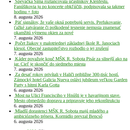
Speváčka Sima roztancovala účastníkov Klenfestu.
Fanúšikovia ju po koncerte obkľúčili, podpisovala sa takmer
hodinu + foto
8. augusta 2026
Päť signálov, že vaše okná potrebujú servis. Prefukovanie,
ťažké zatváranie či poškodené tesnenie nemusia znamenať
okamžitú výmenu okien za nové
7. augusta 2026
Počet žiakov v malotriednej základnej škole R. Janociach
klesol. Obecné zastupiteľstvo rozhodlo o jej zrušení
7. augusta 2026
Káder považuje kouč MŠK R. Sobota Pisár za silnejší ako na
jar. Cieľ je skončiť do siedmeho miesta
7. augusta 2026
Za desať rokov privítali v Haliči približne 300-tisíc hostí.
Zámocký hotel Galicia Nueva oslávi jubileum veľkou Garden
Party s hitmi Karla Gotta
6. augusta 2026
Most na Ulici Francisciho v Hnúšti je v havarijnom stave.
Mesto obmedzilo dopravu a pripravuje jeho rekonštrukciu
6. augusta 2026
Mladší dorastenci MŠK R. Sobota majú mladého a
ambiciózneho trénera. Kormidlo prevzal Bencső
6. augusta 2026