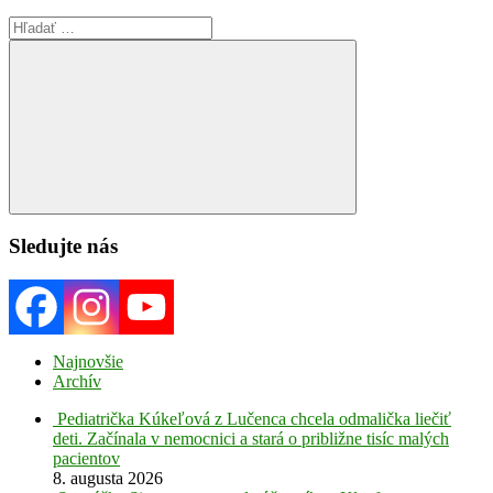
Search
for:
Search
Sledujte nás
Najnovšie
Archív
Pediatrička Kúkeľová z Lučenca chcela odmalička liečiť
deti. Začínala v nemocnici a stará o približne tisíc malých
pacientov
8. augusta 2026