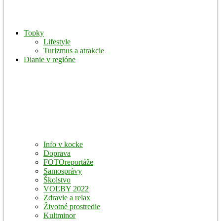
Topky
Lifestyle
Turizmus a atrakcie
Dianie v regióne
Info v kocke
Doprava
FOTOreportáže
Samosprávy
Školstvo
VOĽBY 2022
Zdravie a relax
Životné prostredie
Kultminor