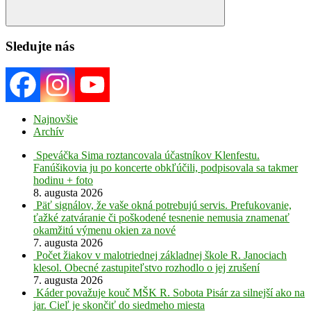
Search
Sledujte nás
Najnovšie
Archív
Speváčka Sima roztancovala účastníkov Klenfestu.
Fanúšikovia ju po koncerte obkľúčili, podpisovala sa takmer
hodinu + foto
8. augusta 2026
Päť signálov, že vaše okná potrebujú servis. Prefukovanie,
ťažké zatváranie či poškodené tesnenie nemusia znamenať
okamžitú výmenu okien za nové
7. augusta 2026
Počet žiakov v malotriednej základnej škole R. Janociach
klesol. Obecné zastupiteľstvo rozhodlo o jej zrušení
7. augusta 2026
Káder považuje kouč MŠK R. Sobota Pisár za silnejší ako na
jar. Cieľ je skončiť do siedmeho miesta