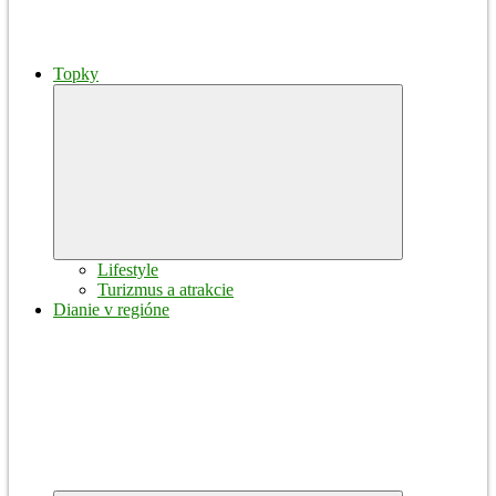
Topky
Expand
child
menu
Lifestyle
Turizmus a atrakcie
Dianie v regióne