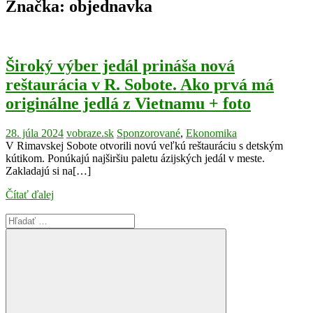
Značka:
objednavka
Široký výber jedál prináša nová
reštaurácia v R. Sobote. Ako prvá má
originálne jedlá z Vietnamu + foto
28. júla 2024
vobraze.sk
Sponzorované
,
Ekonomika
V Rimavskej Sobote otvorili novú veľkú reštauráciu s detským
kútikom. Ponúkajú najširšiu paletu ázijských jedál v meste.
Zakladajú si na[…]
Čítať ďalej
Search
for: