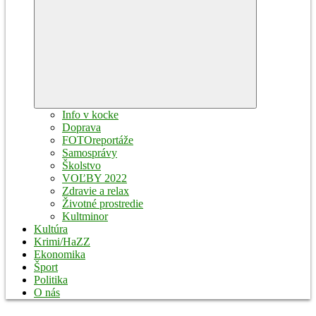
Expand
child
menu
Info v kocke
Doprava
FOTOreportáže
Samosprávy
Školstvo
VOĽBY 2022
Zdravie a relax
Životné prostredie
Kultminor
Kultúra
Krimi/HaZZ
Ekonomika
Šport
Politika
O nás