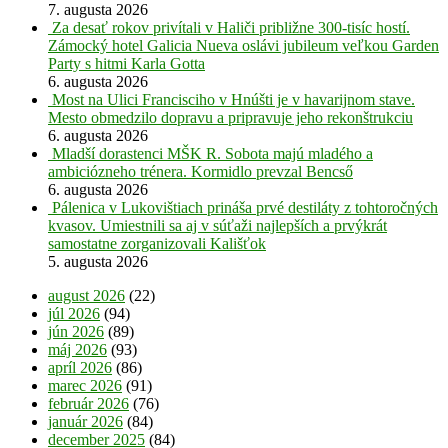
7. augusta 2026
Za desať rokov privítali v Haliči približne 300-tisíc hostí.
Zámocký hotel Galicia Nueva oslávi jubileum veľkou Garden
Party s hitmi Karla Gotta
6. augusta 2026
Most na Ulici Francisciho v Hnúšti je v havarijnom stave.
Mesto obmedzilo dopravu a pripravuje jeho rekonštrukciu
6. augusta 2026
Mladší dorastenci MŠK R. Sobota majú mladého a
ambiciózneho trénera. Kormidlo prevzal Bencső
6. augusta 2026
Pálenica v Lukovištiach prináša prvé destiláty z tohtoročných
kvasov. Umiestnili sa aj v súťaži najlepších a prvýkrát
samostatne zorganizovali Kališťok
5. augusta 2026
august 2026
(22)
júl 2026
(94)
jún 2026
(89)
máj 2026
(93)
apríl 2026
(86)
marec 2026
(91)
február 2026
(76)
január 2026
(84)
december 2025
(84)