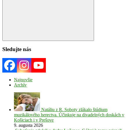
Search
Sledujte nás
Najnovšie
Archív
Natáliu z R. Soboty zlákalo štúdium
muzikálového herectva. Účinkuje na divadelných doskách v
Košiciach i v Prešove
9. augusta 2026