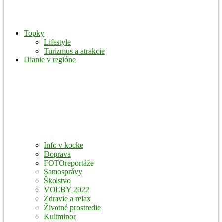
Topky
Lifestyle
Turizmus a atrakcie
Dianie v regióne
Info v kocke
Doprava
FOTOreportáže
Samosprávy
Školstvo
VOĽBY 2022
Zdravie a relax
Životné prostredie
Kultminor