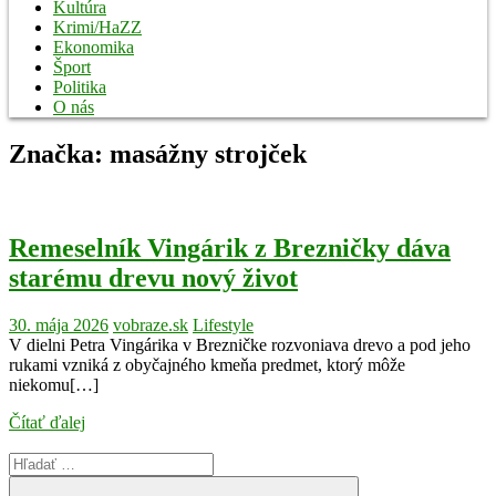
Kultúra
Krimi/HaZZ
Ekonomika
Šport
Politika
O nás
Značka:
masážny strojček
Remeselník Vingárik z Brezničky dáva
starému drevu nový život
30. mája 2026
vobraze.sk
Lifestyle
V dielni Petra Vingárika v Brezničke rozvoniava drevo a pod jeho
rukami vzniká z obyčajného kmeňa predmet, ktorý môže
niekomu[…]
Čítať ďalej
Search
for: