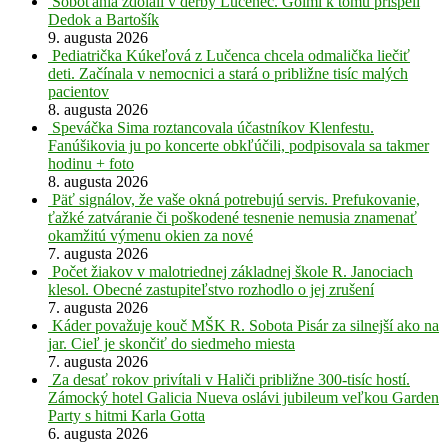
Soboťania zdolali v derby Lučenec. Gólmi k tomu prispeli
Dedok a Bartošík
9. augusta 2026
Pediatrička Kúkeľová z Lučenca chcela odmalička liečiť
deti. Začínala v nemocnici a stará o približne tisíc malých
pacientov
8. augusta 2026
Speváčka Sima roztancovala účastníkov Klenfestu.
Fanúšikovia ju po koncerte obkľúčili, podpisovala sa takmer
hodinu + foto
8. augusta 2026
Päť signálov, že vaše okná potrebujú servis. Prefukovanie,
ťažké zatváranie či poškodené tesnenie nemusia znamenať
okamžitú výmenu okien za nové
7. augusta 2026
Počet žiakov v malotriednej základnej škole R. Janociach
klesol. Obecné zastupiteľstvo rozhodlo o jej zrušení
7. augusta 2026
Káder považuje kouč MŠK R. Sobota Pisár za silnejší ako na
jar. Cieľ je skončiť do siedmeho miesta
7. augusta 2026
Za desať rokov privítali v Haliči približne 300-tisíc hostí.
Zámocký hotel Galicia Nueva oslávi jubileum veľkou Garden
Party s hitmi Karla Gotta
6. augusta 2026