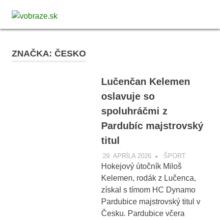
Skip
vobraze.sk
to
MENU
Správy
content
z
Gemera,
ZNAČKA:
ČESKO
Malohontu
a
Novohradu
Lučenčan Kelemen
oslavuje so
spoluhráčmi z
Pardubíc majstrovský
titul
29. APRÍLA 2026
VOBRAZE.SK
ŠPORT
Hokejový útočník Miloš
Kelemen, rodák z Lučenca,
získal s tímom HC Dynamo
Pardubice majstrovský titul v
Česku. Pardubice včera