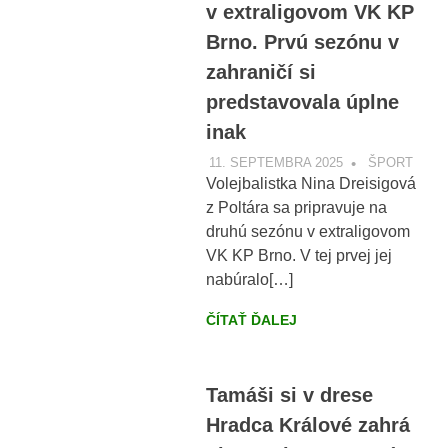
v extraligovom VK KP
Brno. Prvú sezónu v
zahraničí si
predstavovala úplne
inak
11. SEPTEMBRA 2025
VOBRAZE.S
ŠPORT
Volejbalistka Nina Dreisigová
z Poltára sa pripravuje na
druhú sezónu v extraligovom
VK KP Brno. V tej prvej jej
nabúralo[…]
ČÍTAŤ ĎALEJ
Tamáši si v drese
Hradca Králové zahrá