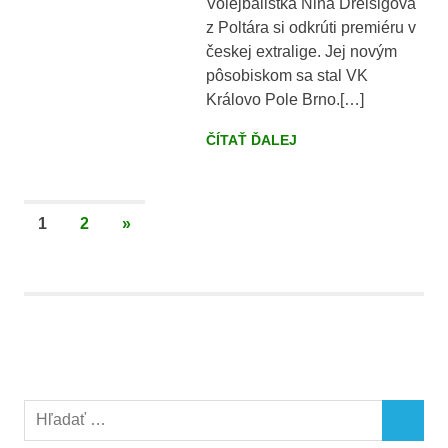
Volejbalistka Nina Dreisigová
z Poltára si odkrúti premiéru v
českej extralige. Jej novým
pôsobiskom sa stal VK
Královo Pole Brno.[…]
ČÍTAŤ ĎALEJ
Stránkovanie
NEXT
1
2
»
POSTS
príspevkov
Search
SEARCH
for: