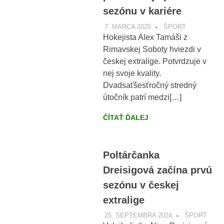
sezónu v kariére
7. MARCA 2025
VOBRAZE.SK
ŠPORT
Hokejista Alex Tamáši z
Rimavskej Soboty hviezdi v
českej extralige. Potvrdzuje v
nej svoje kvality.
Dvadsaťšesťročný stredný
útočník patrí medzi[…]
ČÍTAŤ ĎALEJ
Poltárčanka
Dreisigová začína prvú
sezónu v českej
extralige
25. SEPTEMBRA 2024
VOBRAZE.S
ŠPORT