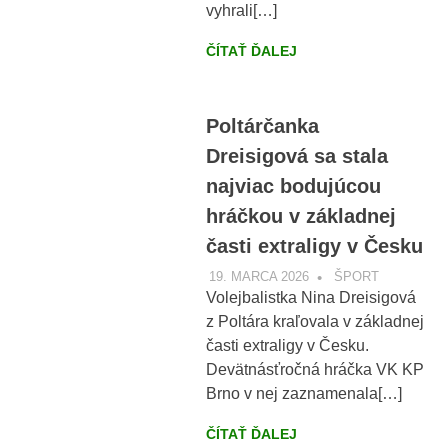
vyhrali[…]
ČÍTAŤ ĎALEJ
Poltárčanka
Dreisigová sa stala
najviac bodujúcou
hráčkou v základnej
časti extraligy v Česku
19. MARCA 2026
VOBRAZE.SK
ŠPORT
Volejbalistka Nina Dreisigová
z Poltára kraľovala v základnej
časti extraligy v Česku.
Devätnásťročná hráčka VK KP
Brno v nej zaznamenala[…]
ČÍTAŤ ĎALEJ