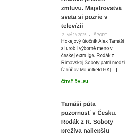
zmluvu. Majstrovstvá
sveta si pozrie v
televízii
2. MÁJA 2025
VOBRAZE.SK
ŠPORT
Hokejový útočník Alex Tamáši
si urobil výborné meno v
českej extralige. Rodák z
Rimavskej Soboty patril medzi
ťahúňov Mountfield HK[…]
ČÍTAŤ ĎALEJ
Tamáši púta
pozornosť v Česku.
Rodák z R. Soboty
prežíva najlepšiu