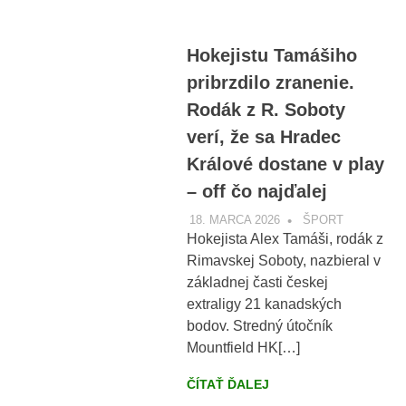
Hokejistu Tamášiho
pribrzdilo zranenie.
Rodák z R. Soboty
verí, že sa Hradec
Králové dostane v play
– off čo najďalej
18. MARCA 2026
VOBRAZE.SK
ŠPORT
Hokejista Alex Tamáši, rodák z
Rimavskej Soboty, nazbieral v
základnej časti českej
extraligy 21 kanadských
bodov. Stredný útočník
Mountfield HK[…]
ČÍTAŤ ĎALEJ