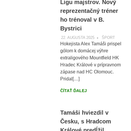
Ligu majstrov. Nový
reprezentačný tréner
ho trénoval v B.
Bystrici
22. AUGUSTA 2025
VOBRAZE.SK
ŠPORT
Hokejista Alex Tamáši prispel
gólom k domácej výhre
extraligového Mountfield HK
Hradec Králové v prípravnom
zápase nad HC Olomouc.
Pridal[…]
ČÍTAŤ ĎALEJ
Tamáši hviezdil v
Česku, s Hradcom
Králové predĺžil