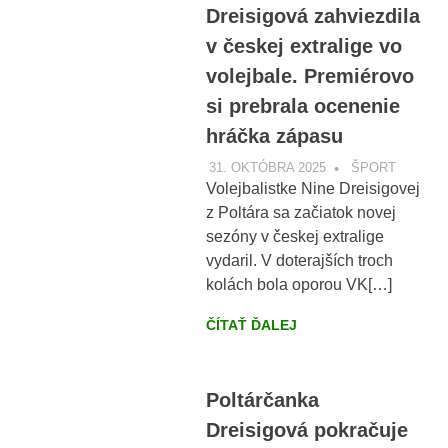
Dreisigová zahviezdila
v českej extralige vo
volejbale. Premiérovo
si prebrala ocenenie
hráčka zápasu
31. OKTÓBRA 2025
VOBRAZE.SK
ŠPORT
Volejbalistke Nine Dreisigovej
z Poltára sa začiatok novej
sezóny v českej extralige
vydaril. V doterajších troch
kolách bola oporou VK[…]
ČÍTAŤ ĎALEJ
Poltárčanka
Dreisigová pokračuje