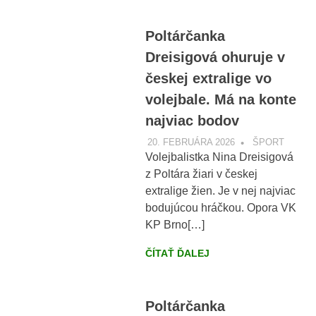
Poltárčanka
Dreisigová ohuruje v
českej extralige vo
volejbale. Má na konte
najviac bodov
20. FEBRUÁRA 2026
VOBRAZE.SK
ŠPORT
Volejbalistka Nina Dreisigová
z Poltára žiari v českej
extralige žien. Je v nej najviac
bodujúcou hráčkou. Opora VK
KP Brno[…]
ČÍTAŤ ĎALEJ
Poltárčanka