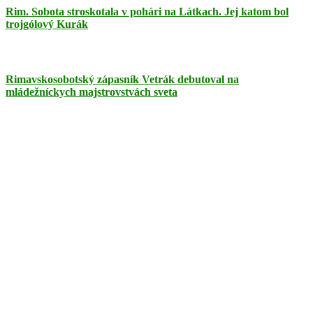
Rim. Sobota stroskotala v pohári na Látkach. Jej katom bol
trojgólový Kurák
Rimavskosobotský zápasník Vetrák debutoval na
mládežníckych majstrovstvách sveta