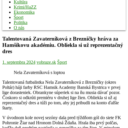
Kultúra
Krimi/HaZZ
Ekonomika
Šport
Politika
O nás
Talentovaná Zavaterníková z Brezničky hráva za
Hamšíkovu akadémiu. Obliekla si už reprezentačný
dres
1. septembra 2024
vobraze.sk
Šport
Nela Zavaterníková s loptou
Talentovaná futbalistka Nela Zavaterníková z Brezničky (okres
Poltár) háji farby RSC Hamsik Academy Banská Bystrica v prvej
lige dorasteniek. Obrankyne súperiek si na ňu musia dávať pozor.
Čoskoro si odkrúti premiéru v druhej lige žien. Obliekla si už aj
reprezentačný dres a túži po tom, aby jej pribudli na konto ďalšie
štarty.
V úvodnom kole novej sezóny dala pred týždňom gól do siete FK
Pohronie Žiar nad Hronom Dolná Ždaňa. Hrala iba prvý polčas,
keďže deň predtým nastúpila v generálke za tím žien. V minulom