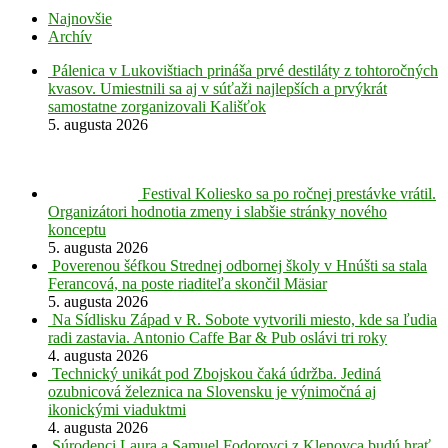
Najnovšie
Archív
Pálenica v Lukovištiach prináša prvé destiláty z tohtoročných
kvasov. Umiestnili sa aj v súťaži najlepších a prvýkrát
samostatne zorganizovali Kališťok
5. augusta 2026
Festival Koliesko sa po ročnej prestávke vrátil.
Organizátori hodnotia zmeny i slabšie stránky nového
konceptu
5. augusta 2026
Poverenou šéfkou Strednej odbornej školy v Hnúšti sa stala
Ferancová, na poste riaditeľa skončil Mäsiar
5. augusta 2026
Na Sídlisku Západ v R. Sobote vytvorili miesto, kde sa ľudia
radi zastavia. Antonio Caffe Bar & Pub oslávi tri roky
4. augusta 2026
Technický unikát pod Zbojskou čaká údržba. Jediná
ozubnicová železnica na Slovensku je výnimočná aj
ikonickými viaduktmi
4. augusta 2026
Súrodenci Laura a Samuel Fodorovci z Klenovca budú hrať