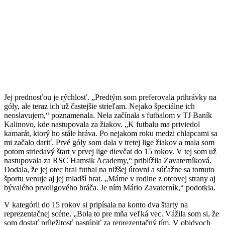
Jej prednosťou je rýchlosť. „Predtým som preferovala prihrávky na
góly, ale teraz ich už častejšie strieľam. Nejako špeciálne ich
neoslavujem,“ poznamenala. Nela začínala s futbalom v TJ Baník
Kalinovo, kde nastupovala za žiakov. „K futbalu ma priviedol
kamarát, ktorý ho stále hráva. Po nejakom roku medzi chlapcami sa
mi začalo dariť. Prvé góly som dala v tretej lige žiakov a mala som
potom striedavý štart v prvej lige dievčat do 15 rokov. V tej som už
nastupovala za RSC Hamsik Academy,“ priblížila Zavaterníková.
Dodala, že jej otec hral futbal na nižšej úrovni a súťažne sa tomuto
športu venuje aj jej mladší brat. „Máme v rodine z otcovej strany aj
bývalého prvoligového hráča. Je ním Mário Zavaterník,“ podotkla.
V kategórii do 15 rokov si pripísala na konto dva štarty na
reprezentačnej scéne. „Bola to pre mňa veľká vec. Vážila som si, že
som dostať príležitosť nastúpiť za reprezentačný tím. V obidvoch