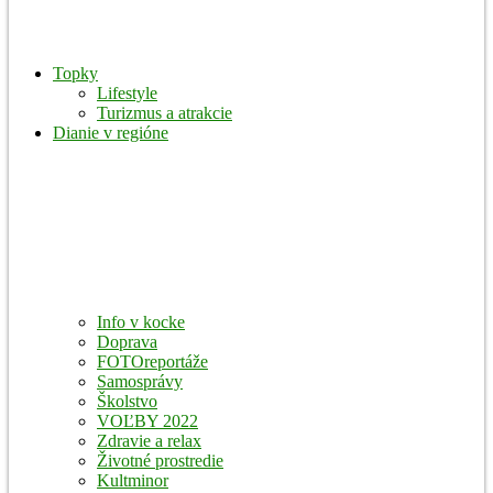
Topky
Lifestyle
Turizmus a atrakcie
Dianie v regióne
Info v kocke
Doprava
FOTOreportáže
Samosprávy
Školstvo
VOĽBY 2022
Zdravie a relax
Životné prostredie
Kultminor