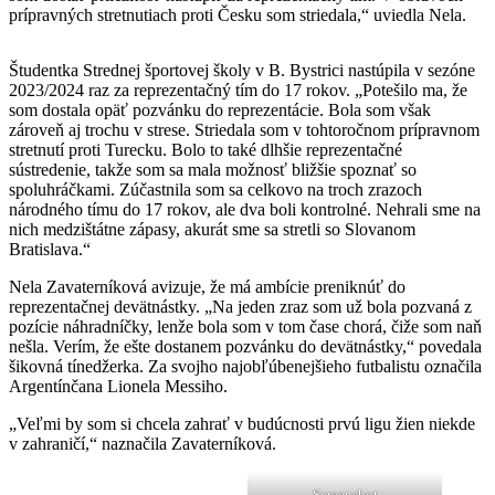
prípravných stretnutiach proti Česku som striedala,“ uviedla Nela.
Študentka Strednej športovej školy v B. Bystrici nastúpila v sezóne
2023/2024 raz za reprezentačný tím do 17 rokov. „Potešilo ma, že
som dostala opäť pozvánku do reprezentácie. Bola som však
zároveň aj trochu v strese. Striedala som v tohtoročnom prípravnom
stretnutí proti Turecku. Bolo to také dlhšie reprezentačné
sústredenie, takže som sa mala možnosť bližšie spoznať so
spoluhráčkami. Zúčastnila som sa celkovo na troch zrazoch
národného tímu do 17 rokov, ale dva boli kontrolné. Nehrali sme na
nich medzištátne zápasy, akurát sme sa stretli so Slovanom
Bratislava.“
Nela Zavaterníková avizuje, že má ambície preniknúť do
reprezentačnej devätnástky. „Na jeden zraz som už bola pozvaná z
pozície náhradníčky, lenže bola som v tom čase chorá, čiže som naň
nešla. Verím, že ešte dostanem pozvánku do devätnástky,“ povedala
šikovná tínedžerka. Za svojho najobľúbenejšieho futbalistu označila
Argentínčana Lionela Messiho.
„Veľmi by som si chcela zahrať v budúcnosti prvú ligu žien niekde
v zahraničí,“ naznačila Zavaterníková.
Screenshot