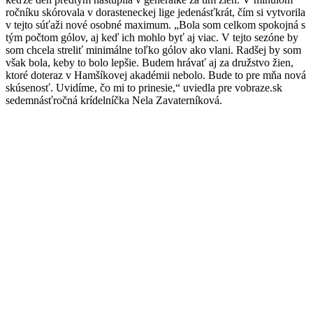
ročníku skórovala v dorasteneckej lige jedenásťkrát, čím si vytvorila
v tejto súťaži nové osobné maximum. „Bola som celkom spokojná s
tým počtom gólov, aj keď ich mohlo byť aj viac. V tejto sezóne by
som chcela streliť minimálne toľko gólov ako vlani. Radšej by som
však bola, keby to bolo lepšie. Budem hrávať aj za družstvo žien,
ktoré doteraz v Hamšíkovej akadémii nebolo. Bude to pre mňa nová
skúsenosť. Uvidíme, čo mi to prinesie,“ uviedla pre vobraze.sk
sedemnásťročná krídelníčka Nela Zavaterníková.