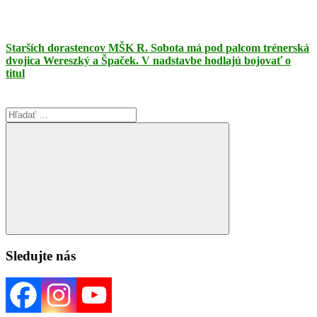
Starších dorastencov MŠK R. Sobota má pod palcom trénerská
dvojica Wereszký a Špaček. V nadstavbe hodlajú bojovať o
titul
Search
for:
Search
Sledujte nás