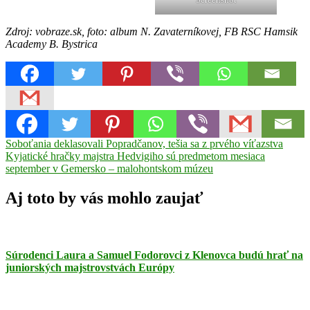
Zdroj: vobraze.sk, foto: album N. Zavaterníkovej, FB RSC Hamsik
Academy B. Bystrica
Navigácia
Previous
Breznička
Soboťania deklasovali Popradčanov, tešia sa z prvého víťazstva
Futbal
liga
Post:
Next
dorasteniek
Kyjatické hračky majstra Hedvigiho sú predmetom mesiaca
v
Post:
druhá
september v Gemersko – malohontskom múzeu
článku
liga
žien
Nela
Aj toto by vás mohlo zaujať
Zavaterníková
RSC
Hamsik
Academy
B.
Súrodenci Laura a Samuel Fodorovci z Klenovca budú hrať na
Bystrica
TJ
juniorských majstrovstvách Európy
Baník
Kalinovo