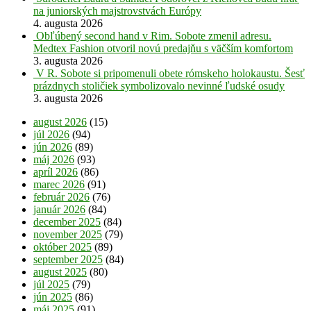
na juniorských majstrovstvách Európy
4. augusta 2026
Obľúbený second hand v Rim. Sobote zmenil adresu.
Medtex Fashion otvoril novú predajňu s väčším komfortom
3. augusta 2026
V R. Sobote si pripomenuli obete rómskeho holokaustu. Šesť
prázdnych stoličiek symbolizovalo nevinné ľudské osudy
3. augusta 2026
august 2026
(15)
júl 2026
(94)
jún 2026
(89)
máj 2026
(93)
apríl 2026
(86)
marec 2026
(91)
február 2026
(76)
január 2026
(84)
december 2025
(84)
november 2025
(79)
október 2025
(89)
september 2025
(84)
august 2025
(80)
júl 2025
(79)
jún 2025
(86)
máj 2025
(91)