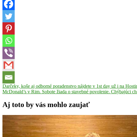
Navigácia
Previous
dvojgólový
Darčeky, koše aj odborné poradenstvo nájdete v 1st day už i na Hosti
Post:
Next
zápas
McDonald’s v Rim. Sobote žiada o stavebné povolenie. Chýbajúci ch
Futbal
MŠK
v
Post:
Novohrad
článku
Lučenec
MŠK
Aj toto by vás mohlo zaujať
R.
Sobota
Novohrad
Samuel
Sojka