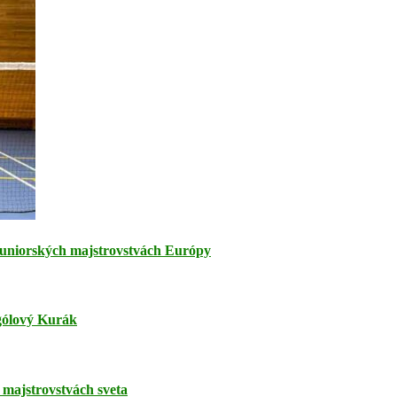
juniorských majstrovstvách Európy
jgólový Kurák
majstrovstvách sveta