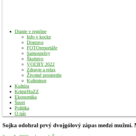
Dianie v regióne
Info v kocke
Doprava
FOTOreportáže
Samosprávy
Školstvo
VOĽBY 2022
Zdravie a relax
Životné prostredie
Kultminor
Kultúra
Krimi/HaZZ
Ekonomika
Šport
Politika
O nás
Sojka odohral prvý dvojgólový zápas medzi mužmi.