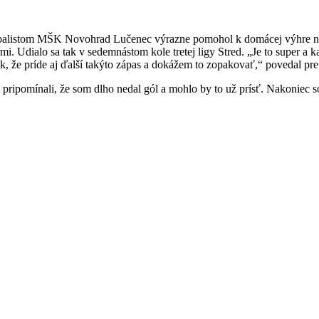
utbalistom MŠK Novohrad Lučenec výrazne pomohol k domácej výhre 
. Udialo sa tak v sedemnástom kole tretej ligy Stred. „Je to super a 
, že príde aj ďalší takýto zápas a dokážem to zopakovať,“ povedal pr
pripomínali, že som dlho nedal gól a mohlo by to už prísť. Nakoniec s