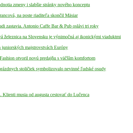
hodnotia zmeny i slabšie stránky nového konceptu
rancová, na poste riaditeľa skončil Mäsiar
adi zastavia. Antonio Caffe Bar & Pub oslávi tri roky
á železnica na Slovensku je výnimočná aj ikonickými viaduktmi
 juniorských majstrovstvách Európy
Fashion otvoril novú predajňu s väčším komfortom
prázdnych stoličiek symbolizovalo nevinné ľudské osudy
i. Klienti musia od augusta cestovať do Lučenca