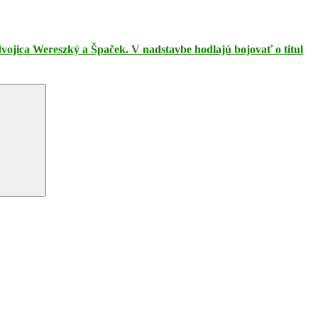
ojica Wereszký a Špaček. V nadstavbe hodlajú bojovať o titul