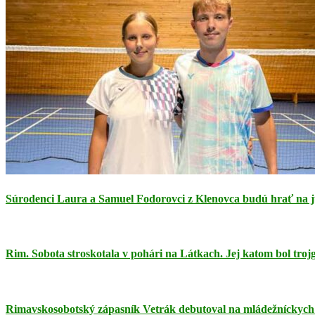
Súrodenci Laura a Samuel Fodorovci z Klenovca budú hrať na 
Rim. Sobota stroskotala v pohári na Látkach. Jej katom bol tro
Rimavskosobotský zápasník Vetrák debutoval na mládežníckych 