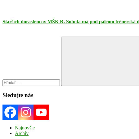
Starších dorastencov MŠK R. Sobota má pod palcom trénerská dv
Search
for:
Search
Sledujte nás
Najnovšie
Archív