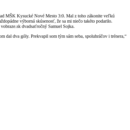
nad MŠK Kysucké Nové Mesto 3:0. Mal z toho zákonite veľkú
každopádne výborná skúsenosť, že sa mi niečo takéto podarilo.
e vobraze.sk dvadsaťročný Samuel Sojka.
om dal dva góly. Prekvapil som tým sám seba, spoluhráčov i trénera,“