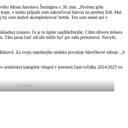
vého Mesta Jaroslava Šteinigera v 30. min. „Prvému gólu
 kope, v tomto prípade som zakončoval hlavou na prednej žrdi. Mal
orej by som mohol skompletizovať hetrik. Ten som nedal ani v
dnej zostave, čo je to úplne najdôležitejšie. Cítim dôveru trénera
em. Táto jarná časť súťaže môže byť pre mňa prelomová. Navyše,
Bánová. Za svoju najsilnejšiu stránku považuje hlavičkové súboje. „S
 seniorskej kategórie vhupol v jesennej časti ročníka 2024/2025 vo
Screenshot