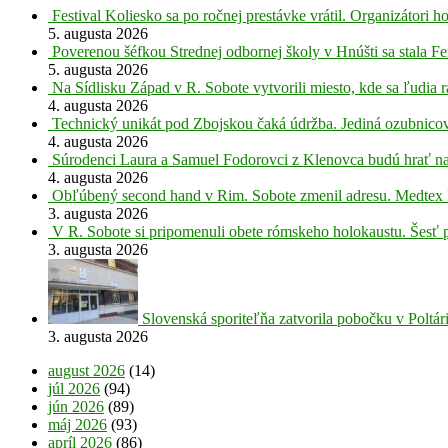
Festival Koliesko sa po ročnej prestávke vrátil. Organizátori 
5. augusta 2026
Poverenou šéfkou Strednej odbornej školy v Hnúšti sa stala Fe
5. augusta 2026
Na Sídlisku Západ v R. Sobote vytvorili miesto, kde sa ľudia r
4. augusta 2026
Technický unikát pod Zbojskou čaká údržba. Jediná ozubnicov
4. augusta 2026
Súrodenci Laura a Samuel Fodorovci z Klenovca budú hrať na
4. augusta 2026
Obľúbený second hand v Rim. Sobote zmenil adresu. Medtex 
3. augusta 2026
V R. Sobote si pripomenuli obete rómskeho holokaustu. Šesť 
3. augusta 2026
Slovenská sporiteľňa zatvorila pobočku v Poltár
3. augusta 2026
august 2026
(14)
júl 2026
(94)
jún 2026
(89)
máj 2026
(93)
apríl 2026
(86)