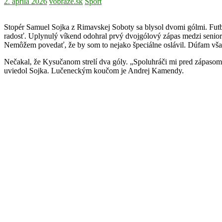
2. apríla 2026
vobraze.sk
Šport
Stopér Samuel Sojka z Rimavskej Soboty sa blysol dvomi gólmi. F
radosť. Uplynulý víkend odohral prvý dvojgólový zápas medzi seniormi
Nemôžem povedať, že by som to nejako špeciálne oslávil. Dúfam však
Nečakal, že Kysučanom strelí dva góly. „Spoluhráči mi pred zápasom 
uviedol Sojka. Lučeneckým koučom je Andrej Kamendy.