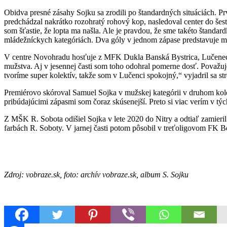
Obidva presné zásahy Sojku sa zrodili po štandardných situáciách. 
predchádzal nakrátko rozohratý rohový kop, nasledoval center do šes
som šťastie, že lopta ma našla. Ale je pravdou, že sme takéto štandar
mládežníckych kategóriách. Dva góly v jednom zápase predstavuje 
V centre Novohradu hosťuje z MFK Dukla Banská Bystrica, Lučenec ho 
mužstva. Aj v jesennej časti som toho odohral pomerne dosť. Považ
tvoríme super kolektív, takže som v Lučenci spokojný,“ vyjadril sa s
Premiérovo skóroval Samuel Sojka v mužskej kategórii v druhom kole t
pribúdajúcimi zápasmi som čoraz skúsenejší. Preto si viac verím v tý
Z MŠK R. Sobota odišiel Sojka v lete 2020 do Nitry a odtiaľ zamieri
farbách R. Soboty. V jarnej časti potom pôsobil v treťoligovom FK B
Zdroj: vobraze.sk, foto: archív vobraze.sk, album S. Sojku