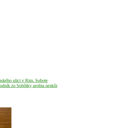
nského ulici v Rim. Sobote
odník zo Sobôtky urobia neskôr