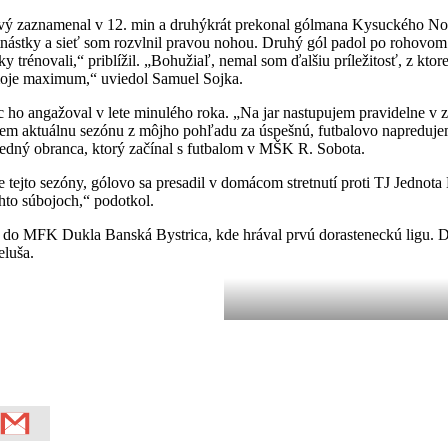
Prvý zaznamenal v 12. min a druhýkrát prekonal gólmana Kysuckého No
tnástky a sieť som rozvlnil pravou nohou. Druhý gól padol po rohovom
dky trénovali,“ priblížil. „Bohužiaľ, nemal som ďalšiu príležitosť, z kt
moje maximum,“ uviedol Samuel Sojka.
angažoval v lete minulého roka. „Na jar nastupujem pravidelne v zákla
ujem aktuálnu sezónu z môjho pohľadu za úspešnú, futbalovo napreduj
tredný obranca, ktorý začínal s futbalom v MŠK R. Sobota.
ejto sezóny, gólovo sa presadil v domácom stretnutí proti TJ Jednota 
chto súbojoch,“ podotkol.
l do MFK Dukla Banská Bystrica, kde hrával prvú dorasteneckú ligu. Do
eluša.