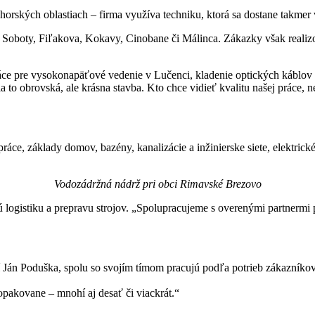
 horských oblastiach – firma využíva techniku, ktorá sa dostane takmer 
Soboty, Fiľakova, Kokavy, Cinobane či Málinca. Zákazky však realizov
áce pre vysokonapäťové vedenie v Lučenci, kladenie optických káblov 
 obrovská, ale krásna stavba. Kto chce vidieť kvalitu našej práce, n
áce, základy domov, bazény, kanalizácie a inžinierske siete, elektric
Vodozádržná nádrž pri obci Rimavské Brezovo
 logistiku a prepravu strojov. „Spolupracujeme s overenými partnermi pr
í Ján Poduška, spolu so svojím tímom pracujú podľa potrieb zákazníkov
opakovane – mnohí aj desať či viackrát.“