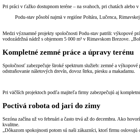
Pri práci v ťažko dostupnom teréne – na svahoch, pri chatách alebo v
Podu-stav pôsobí najmä v regióne Poltára, Lučenca, Rimavskej 
Medzi významné projekty spoločnosti Podu-stav patrili: výkopové pr
vodozádržná nádrž s objemom 5 000 m³ v Rimavskom Brezove. „Bola to
Kompletné zemné práce a úpravy terénu
Spoločnosť zabezpečuje široké spektrum služieb: zemné a výkopové pr
odstraňovanie náletových drevín, dovoz štrku, piesku a makadamu.
Pri väčších projektoch podľa majiteľa firmy zabezpečujú aj kompletnú
Poctivá robota od jari do zimy
Sezóna začína už vo februári a často trvá až do decembra. Ako hovor
kvalitne.
„Dôkazom spokojnosti potom sú naši zákazníci, ktorí firmu oslovujú 