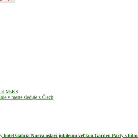
y pri MsKS
nie v meste sleduje z Čiech
ocký hotel Galicia Nueva oslávi jubileum veľkou Garden Party s hitm