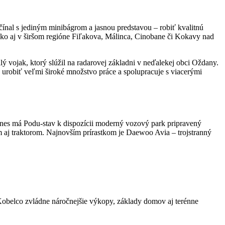
čínal s jediným minibágrom a jasnou predstavou – robiť kvalitnú
ko aj v širšom regióne Fiľakova, Málinca, Cinobane či Kokavy nad
lý vojak, ktorý slúžil na radarovej základni v neďalekej obci Oždany.
e urobiť veľmi široké množstvo práce a spolupracuje s viacerými
. Dnes má Podu-stav k dispozícii moderný vozový park pripravený
 aj traktorom. Najnovším prírastkom je Daewoo Avia – trojstranný
Kobelco zvládne náročnejšie výkopy, základy domov aj terénne