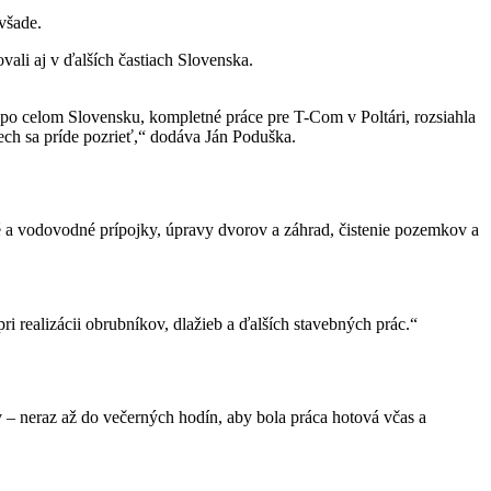
všade.
ali aj v ďalších častiach Slovenska.
po celom Slovensku, kompletné práce pre T-Com v Poltári, rozsiahla
ech sa príde pozrieť,“ dodáva Ján Poduška.
ké a vodovodné prípojky, úpravy dvorov a záhrad, čistenie pozemkov a
i realizácii obrubníkov, dlažieb a ďalších stavebných prác.“
 – neraz až do večerných hodín, aby bola práca hotová včas a