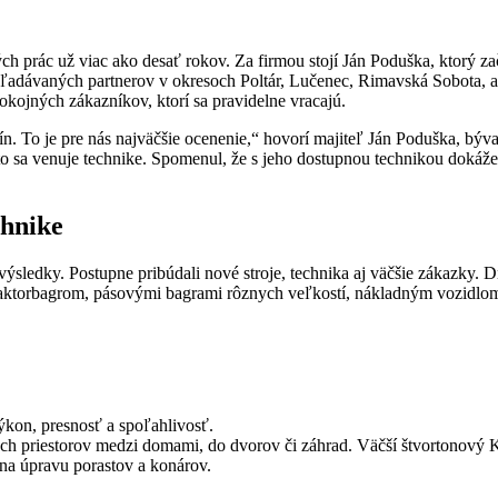
h prác už viac ako desať rokov. Za firmou stojí Ján Poduška, ktorý za
hľadávaných partnerov v okresoch Poltár, Lučenec, Rimavská Sobota, a
jných zákazníkov, ktorí sa pravidelne vracajú.
ín. To je pre nás najväčšie ocenenie,“ hovorí majiteľ Ján Poduška, býva
eto sa venuje technike. Spomenul, že s jeho dostupnou technikou dokáž
chnike
 výsledky. Postupne pribúdali nové stroje, technika aj väčšie zákazky
traktorbagrom, pásovými bagrami rôznych veľkostí, nákladným vozidlom
ýkon, presnosť a spoľahlivosť.
ch priestorov medzi domami, do dvorov či záhrad. Väčší štvortonový 
 na úpravu porastov a konárov.