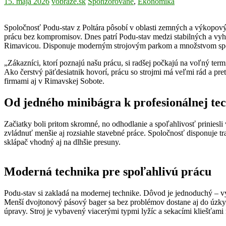
15. mája 2026
vobraze.sk
Sponzorované
,
Ekonomika
Spoločnosť Podu-stav z Poltára pôsobí v oblasti zemných a výkopovýc
prácu bez kompromisov. Dnes patrí Podu-stav medzi stabilných a vy
Rimavicou. Disponuje moderným strojovým parkom a množstvom spoko
„Zákazníci, ktorí poznajú našu prácu, si radšej počkajú na voľný term
Ako čerstvý päťdesiatnik hovorí, prácu so strojmi má veľmi rád a pr
firmami aj v Rimavskej Sobote.
Od jedného minibágra k profesionálnej te
Začiatky boli pritom skromné, no odhodlanie a spoľahlivosť priniesli
zvládnuť menšie aj rozsiahle stavebné práce. Spoločnosť disponuje 
sklápač vhodný aj na dlhšie presuny.
Moderná technika pre spoľahlivú prácu
Podu-stav si zakladá na modernej technike. Dôvod je jednoduchý – v
Menší dvojtonový pásový bager sa bez problémov dostane aj do úzky
úpravy. Stroj je vybavený viacerými typmi lyžíc a sekacími kliešťami