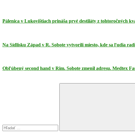
Pálenica v Lukovištiach prináša prvé destiláty z tohtoročných kva
Na Sídlisku Západ v R. Sobote vytvorili miesto, kde sa ľudia rad
Obľúbený second hand v Rim. Sobote zmenil adresu. Medtex Fas
Search
for:
Search