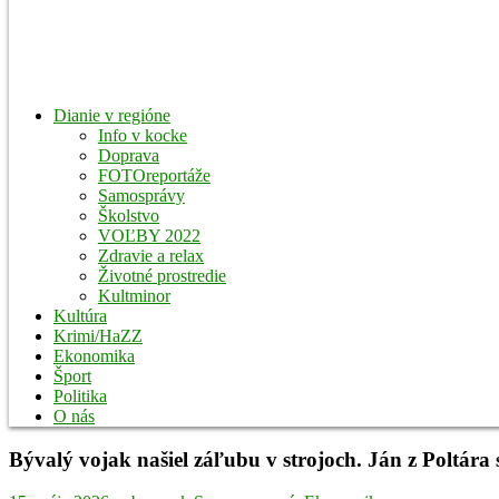
Dianie v regióne
Info v kocke
Doprava
FOTOreportáže
Samosprávy
Školstvo
VOĽBY 2022
Zdravie a relax
Životné prostredie
Kultminor
Kultúra
Krimi/HaZZ
Ekonomika
Šport
Politika
O nás
Bývalý vojak našiel záľubu v strojoch. Ján z Poltá