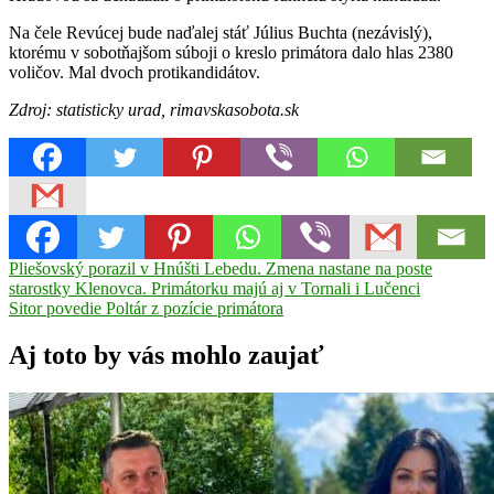
Na čele Revúcej bude naďalej stáť Július Buchta (nezávislý),
ktorému v sobotňajšom súboji o kreslo primátora dalo hlas 2380
voličov. Mal dvoch protikandidátov.
Zdroj: statisticky urad, rimavskasobota.sk
Navigácia
Previous
Pliešovský porazil v Hnúšti Lebedu. Zmena nastane na poste
Post:
starostky Klenovca. Primátorku majú aj v Tornali i Lučenci
v
Next
Sitor povedie Poltár z pozície primátora
článku
Post:
Aj toto by vás mohlo zaujať