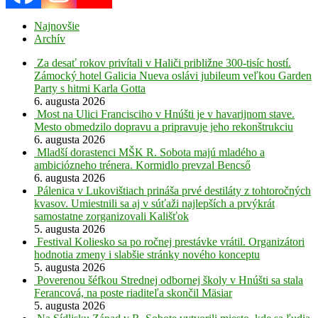
Najnovšie
Archív
Za desať rokov privítali v Haliči približne 300-tisíc hostí.
Zámocký hotel Galicia Nueva oslávi jubileum veľkou Garden
Party s hitmi Karla Gotta
6. augusta 2026
Most na Ulici Francisciho v Hnúšti je v havarijnom stave.
Mesto obmedzilo dopravu a pripravuje jeho rekonštrukciu
6. augusta 2026
Mladší dorastenci MŠK R. Sobota majú mladého a
ambiciózneho trénera. Kormidlo prevzal Bencső
6. augusta 2026
Pálenica v Lukovištiach prináša prvé destiláty z tohtoročných
kvasov. Umiestnili sa aj v súťaži najlepších a prvýkrát
samostatne zorganizovali Kališťok
5. augusta 2026
Festival Koliesko sa po ročnej prestávke vrátil. Organizátori
hodnotia zmeny i slabšie stránky nového konceptu
5. augusta 2026
Poverenou šéfkou Strednej odbornej školy v Hnúšti sa stala
Ferancová, na poste riaditeľa skončil Mäsiar
5. augusta 2026