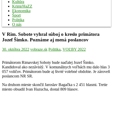
Kultúra
Krimi/HaZZ
Ekonomika
Šport
Politika
O nás
V Rim. Sobote vyhral súboj o kreslo primátora
Jozef Šimko. Poznáme aj mená poslancov
30. októbra 2022
vobraze.sk
Politika
,
VOĽBY 2022
Primátorom Rimavskej Soboty bude naďalej Jozef Šimko.
Kandidoval ako nezávislý. V komunálnych voľbách mu dalo hlas 3
057 voličov. Primátorom bude aj štvrté volebné obdobie. Je zároveň
poslancom NR SR.
Na druhom mieste skončil Jaroslav Bagačka s 2 451 hlasmi. Tretie
miesto obsadil Ivan Hazucha, dostal 809 hlasov.