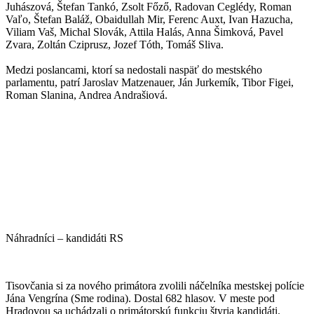
Juhászová, Štefan Tankó, Zsolt Főző, Radovan Ceglédy, Roman
Vaľo, Štefan Baláž, Obaidullah Mir, Ferenc Auxt, Ivan Hazucha,
Viliam Vaš, Michal Slovák, Attila Halás, Anna Šimková, Pavel
Zvara, Zoltán Cziprusz, Jozef Tóth, Tomáš Sliva.
Medzi poslancami, ktorí sa nedostali naspäť do mestského
parlamentu, patrí Jaroslav Matzenauer, Ján Jurkemík, Tibor Figei,
Roman Slanina, Andrea Andrašiová.
Náhradníci – kandidáti RS
Tisovčania si za nového primátora zvolili náčelníka mestskej polície
Jána Vengrína (Sme rodina). Dostal 682 hlasov. V meste pod
Hradovou sa uchádzali o primátorskú funkciu štyria kandidáti.