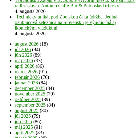
Na Sídlisku Západ v R. Sobote vytvorili miesto, kde sa ľudia
radi zastavia. Antonio Caffe Bar & Pub oslávi tri roky
4. augusta 2026
Technický unikát pod Zbojskou čaká údržba. Jediná
ozubnicová železnica na Slovensku je výnimočná aj
ikonickými viaduktmi
4. augusta 2026
august 2026
(18)
júl 2026
(94)
jún 2026
(89)
máj 2026
(93)
apríl 2026
(86)
marec 2026
(91)
február 2026
(76)
január 2026
(84)
december 2025
(84)
november 2025
(79)
október 2025
(89)
september 2025
(84)
august 2025
(80)
júl 2025
(79)
jún 2025
(86)
máj 2025
(91)
apríl 2025
(83)