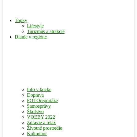
Topky
Lifestyle
Turizmus a atrakcie
Dianie v regióne
Info v kocke
Doprava
FOTOreportáže
Samosprávy
Školstvo
VOĽBY 2022
Zdravie a relax
Životné prostredie
Kultminor