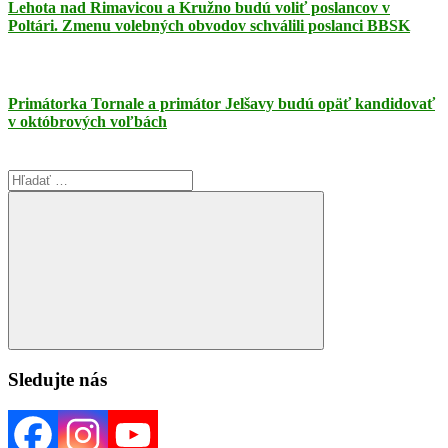
Lehota nad Rimavicou a Kružno budú voliť poslancov v
Poltári. Zmenu volebných obvodov schválili poslanci BBSK
Primátorka Tornale a primátor Jelšavy budú opäť kandidovať
v októbrových voľbách
Search
for:
Search
Sledujte nás