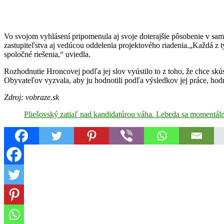
Vo svojom vyhlásení pripomenula aj svoje doterajšie pôsobenie v sa
zastupiteľstva aj vedúcou oddelenia projektového riadenia.„Každá z t
spoločné riešenia,“ uviedla.
Rozhodnutie Hroncovej podľa jej slov vyústilo to z toho, že chce skú
Obyvateľov vyzvala, aby ju hodnotili podľa výsledkov jej práce, hod
Zdroj: vobraze.sk
Pliešovský zatiaľ nad kandidatúrou váha. Lebeda sa momentál