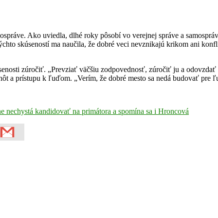
mospráve. Ako uviedla, dlhé roky pôsobí vo verejnej správe a samospr
ýchto skúseností ma naučila, že dobré veci nevznikajú krikom ani konfl
senosti zúročiť. „Prevziať väčšiu zodpovednosť, zúročiť ju a odovzdať 
nôt a prístupu k ľuďom. „Verím, že dobré mesto sa nedá budovať pre ľu
ne nechystá kandidovať na primátora a spomína sa i Hroncová