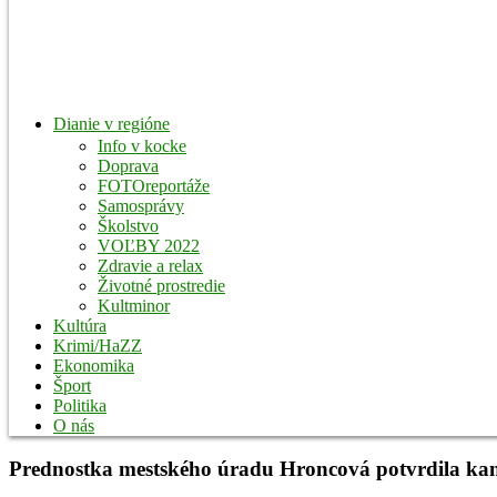
Dianie v regióne
Info v kocke
Doprava
FOTOreportáže
Samosprávy
Školstvo
VOĽBY 2022
Zdravie a relax
Životné prostredie
Kultminor
Kultúra
Krimi/HaZZ
Ekonomika
Šport
Politika
O nás
Prednostka mestského úradu Hroncová potvrdila ka