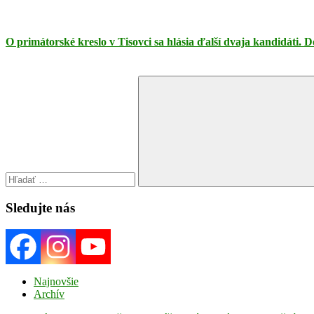
O primátorské kreslo v Tisovci sa hlásia ďalší dvaja kandidáti
Search
for:
Search
Sledujte nás
Najnovšie
Archív