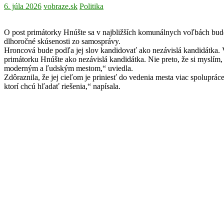
6. júla 2026
vobraze.sk
Politika
O post primátorky Hnúšte sa v najbližších komunálnych voľbách bude
dlhoročné skúsenosti zo samosprávy.
Hroncová bude podľa jej slov kandidovať ako nezávislá kandidátka.
primátorku Hnúšte ako nezávislá kandidátka. Nie preto, že si myslím
moderným a ľudským mestom,“ uviedla.
Zdôraznila, že jej cieľom je priniesť do vedenia mesta viac spoluprác
ktorí chcú hľadať riešenia,“ napísala.