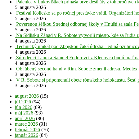
Pálenica v Lukovištiach prináša prvé destiláty z tohtoročných 
5. augusta 2026
Festival Koliesko sa po ročnej prestávke vrátil. Organizátori 
5. augusta 2026
Poverenou šéfkou Strednej odbornej školy v Hnúšti sa stala Fe
5. augusta 2026
Na Sídlisku Západ v R. Sobote vytvorili miesto, kde sa ľudia r
4. augusta 2026
Technický unikát pod Zbojskou čaká údržba. Jediná ozubnicov
4. augusta 2026
Súrodenci Laura a Samuel Fodorovci z Klenovca budú hrať na
4. augusta 2026
Obľúbený second hand v Rim. Sobote zmenil adresu. Medtex 
3. augusta 2026
V R. Sobote si pripomenuli obete rómskeho holokaustu. Šesť 
3. augusta 2026
august 2026
(15)
júl 2026
(94)
jún 2026
(89)
máj 2026
(93)
apríl 2026
(86)
marec 2026
(91)
február 2026
(76)
január 2026
(84)