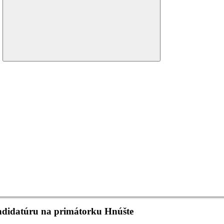
menu
ndidatúru na primátorku Hnúšte