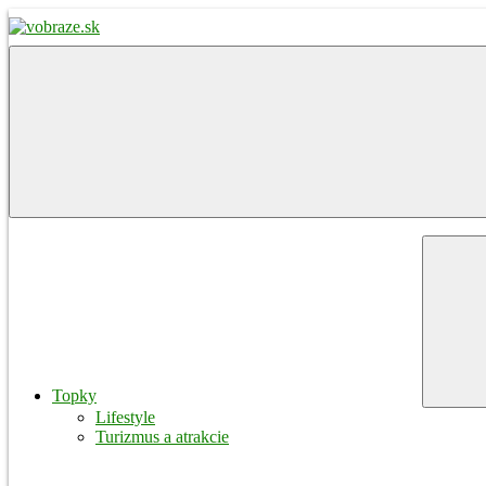
Skip
to
content
vobraze.sk
Správy
z
Gemera,
Malohontu
a
Novohradu
Menu
Topky
Lifestyle
Turizmus a atrakcie