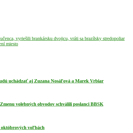
čenca, vyriešili brankársku dvojicu, vráti sa brazílsky stredopoliar
ení miesto
a budú uchádzať aj Zuzana Nosáľová a Marek Vrbiar
. Zmenu volebných obvodov schválili poslanci BBSK
v októbrových voľbách