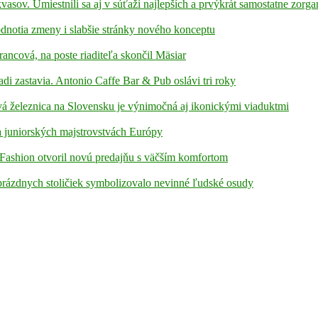
kvasov. Umiestnili sa aj v súťaži najlepších a prvýkrát samostatne zorga
hodnotia zmeny i slabšie stránky nového konceptu
rancová, na poste riaditeľa skončil Mäsiar
adi zastavia. Antonio Caffe Bar & Pub oslávi tri roky
á železnica na Slovensku je výnimočná aj ikonickými viaduktmi
 juniorských majstrovstvách Európy
Fashion otvoril novú predajňu s väčším komfortom
prázdnych stoličiek symbolizovalo nevinné ľudské osudy