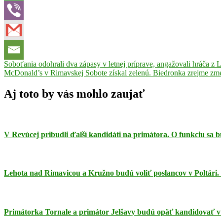
Navigácia
Previous
Soboťania odohrali dva zápasy v letnej príprave, angažovali hráča z Lu
Post:
Next
McDonald’s v Rimavskej Sobote získal zelenú. Biedronka zrejme zm
v
Post:
článku
Aj toto by vás mohlo zaujať
V Revúcej pribudli ďalší kandidáti na primátora. O funkciu s
Lehota nad Rimavicou a Kružno budú voliť poslancov v Poltári
Primátorka Tornale a primátor Jelšavy budú opäť kandidovať 