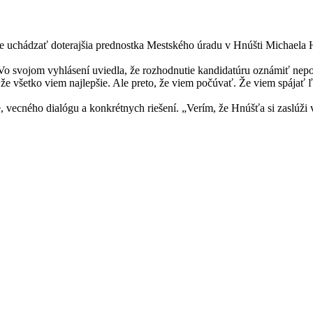
 uchádzať doterajšia prednostka Mestského úradu v Hnúšti Michaela Hr
 Vo svojom vyhlásení uviedla, že rozhodnutie kandidatúru oznámiť ne
, že všetko viem najlepšie. Ale preto, že viem počúvať. Že viem spája
e, vecného dialógu a konkrétnych riešení. „Verím, že Hnúšťa si zaslúži