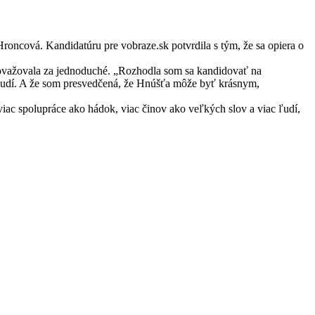
oncová. Kandidatúru pre vobraze.sk potvrdila s tým, že sa opiera o
považovala za jednoduché. „Rozhodla som sa kandidovať na
ť ľudí. A že som presvedčená, že Hnúšťa môže byť krásnym,
 viac spolupráce ako hádok, viac činov ako veľkých slov a viac ľudí,