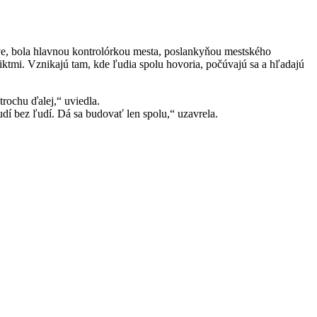
áve, bola hlavnou kontrolórkou mesta, poslankyňou mestského
iktmi. Vznikajú tam, kde ľudia spolu hovoria, počúvajú sa a hľadajú
trochu ďalej,“ uviedla.
dí bez ľudí. Dá sa budovať len spolu,“ uzavrela.