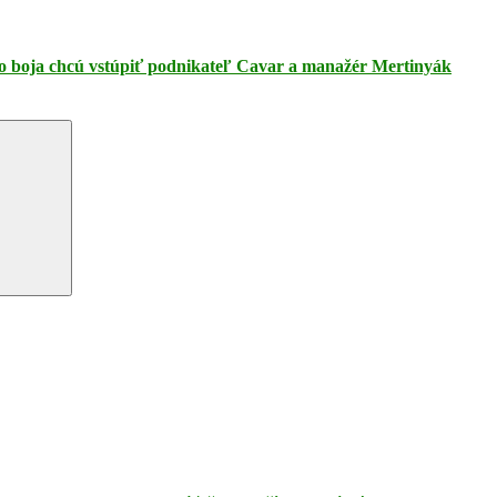
. Do boja chcú vstúpiť podnikateľ Cavar a manažér Mertinyák