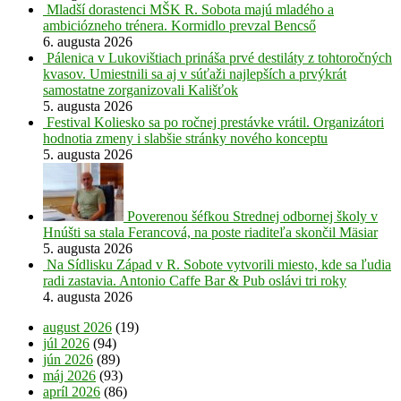
Mladší dorastenci MŠK R. Sobota majú mladého a
ambiciózneho trénera. Kormidlo prevzal Bencső
6. augusta 2026
Pálenica v Lukovištiach prináša prvé destiláty z tohtoročných
kvasov. Umiestnili sa aj v súťaži najlepších a prvýkrát
samostatne zorganizovali Kališťok
5. augusta 2026
Festival Koliesko sa po ročnej prestávke vrátil. Organizátori
hodnotia zmeny i slabšie stránky nového konceptu
5. augusta 2026
Poverenou šéfkou Strednej odbornej školy v
Hnúšti sa stala Ferancová, na poste riaditeľa skončil Mäsiar
5. augusta 2026
Na Sídlisku Západ v R. Sobote vytvorili miesto, kde sa ľudia
radi zastavia. Antonio Caffe Bar & Pub oslávi tri roky
4. augusta 2026
august 2026
(19)
júl 2026
(94)
jún 2026
(89)
máj 2026
(93)
apríl 2026
(86)