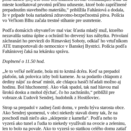
mieste konštatoval prvotnú príčinu udusenie, ktoré bolo zapríčinené
prepadnutím stavebného materiálu,“ priblížila Faltániová a dodala,
že v prípade bola nariadená zdravotno-bezpečnostná pitva. Polícia
vo Veľkom Blhu začala trestné stíhanie pre usmrtenie.
Podľa domácich obyvateľov mal viac šťastia mladý muž, ktorého
nezavalila sutina úplne a ochránil ho drevený kus nábytku. Privolaní
záchranári ho previezli do Rimavskej Soboty, odkiaľ ho vrtuľníkom
ATE transportovali do nemocnice v Banskej Bystrici. Polícia podľa
Faltániovej čaká na lekársku správu.
Doplnené o 11.50 hod.
„Je to veľké nešťastie, bola mi to krstná dcéra. Keď sa prepadol
plafoón, tak polovica izby boli kamene. Ju sa podarilo chlapom z
dediny nájsť za desať minút, ale chlapca hasiči hľadali možno aj
hodinu. Bol hluchonemý. Ako však spadol, tak nad hlavou mal
širokú dosku a mohol dýchať, čo ho zachránilo,“ priblížil pre
vobraze.sk Ľudovít Sendrej, hudobník z Hostišoviec.
Strop sa prepadol v zadnej časti domu, v predu býva starosta obce.
Ako Sendrej spomenul, v obci niekedy stavali domy tak, že na
poschodí mali niečo ako „sklepenie z kameňa“. Podľa neho to
vyzerá ako tunel a ľudia to niekedy využívali na ovocie a zeleninu,
len to bolo na povale. Ako to vyzerá so statikou celého domu zatiaľ