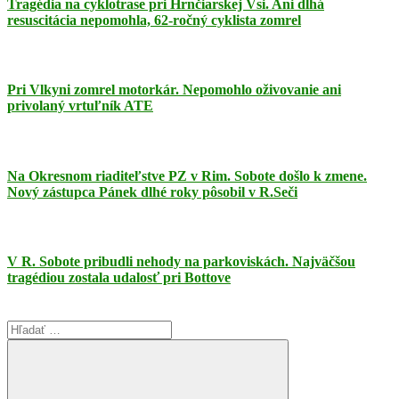
Tragédia na cyklotrase pri Hrnčiarskej Vsi. Ani dlhá
resuscitácia nepomohla, 62-ročný cyklista zomrel
Pri Vlkyni zomrel motorkár. Nepomohlo oživovanie ani
privolaný vrtuľník ATE
Na Okresnom riaditeľstve PZ v Rim. Sobote došlo k zmene.
Nový zástupca Pánek dlhé roky pôsobil v R.Seči
V R. Sobote pribudli nehody na parkoviskách. Najväčšou
tragédiou zostala udalosť pri Bottove
Search
for: