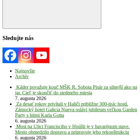
Search
Sledujte nás
Najnovšie
Archív
Káder považuje kouč MŠK R. Sobota Pisár za silnejší ako na
jar. Cieľ je skončiť do siedmeho miesta
7. augusta 2026
Za desať rokov privítali v Haliči približne 300-tisíc hostí.
Zámocký hotel Galicia Nueva oslávi jubileum veľkou Garden
Party s hitmi Karla Gotta
6. augusta 2026
Most na Ulici Francisciho v Hnúšti je v havarijnom stave.
Mesto obmedzilo dopravu a pripravuje jeho rekonštrukciu
6. augusta 2026