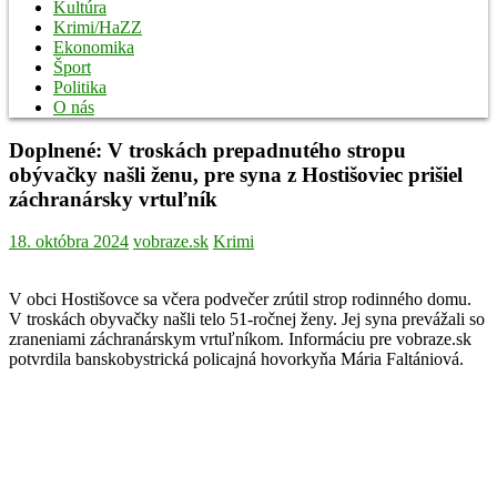
Kultúra
Krimi/HaZZ
Ekonomika
Šport
Politika
O nás
Doplnené: V troskách prepadnutého stropu
obývačky našli ženu, pre syna z Hostišoviec prišiel
záchranársky vrtuľník
18. októbra 2024
vobraze.sk
Krimi
V obci Hostišovce sa včera podvečer zrútil strop rodinného domu.
V troskách obyvačky našli telo 51-ročnej ženy. Jej syna prevážali so
zraneniami záchranárskym vrtuľníkom. Informáciu pre vobraze.sk
potvrdila banskobystrická policajná hovorkyňa Mária Faltániová.