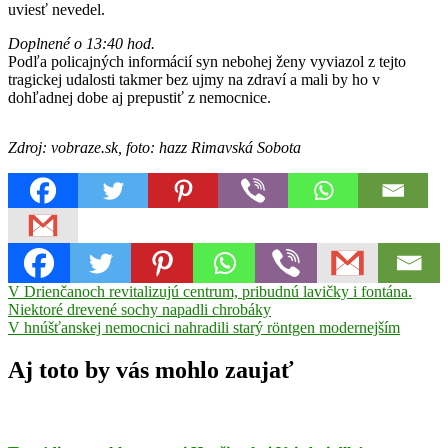
uviesť nevedel.
Doplnené o 13:40 hod.
Podľa policajných informácií syn nebohej ženy vyviazol z tejto
tragickej udalosti takmer bez ujmy na zdraví a mali by ho v
dohľadnej dobe aj prepustiť z nemocnice.
Zdroj: vobraze.sk, foto: hazz Rimavská Sobota
Navigácia
Previous
V Drienčanoch revitalizujú centrum, pribudnú lavičky i fontána.
Post:
Niektoré drevené sochy napadli chrobáky
v
Next
V hnúšťanskej nemocnici nahradili starý röntgen modernejším
článku
Post:
Aj toto by vás mohlo zaujať