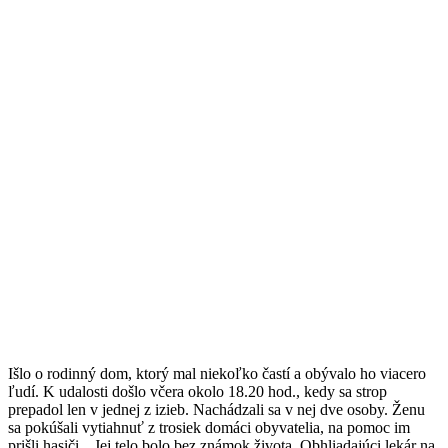
Išlo o rodinný dom, ktorý mal niekoľko častí a obývalo ho viacero
ľudí. K udalosti došlo včera okolo 18.20 hod., kedy sa strop
prepadol len v jednej z izieb. Nachádzali sa v nej dve osoby. Ženu
sa pokúšali vytiahnuť z trosiek domáci obyvatelia, na pomoc im
prišli hasiči. „Jej telo bolo bez známok života. Obhliadajúci lekár na