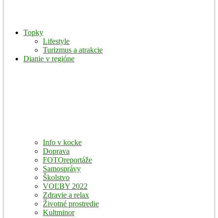
Topky
Lifestyle
Turizmus a atrakcie
Dianie v regióne
Info v kocke
Doprava
FOTOreportáže
Samosprávy
Školstvo
VOĽBY 2022
Zdravie a relax
Životné prostredie
Kultminor