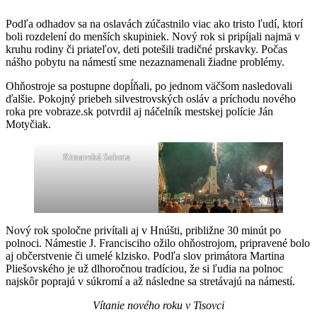
Podľa odhadov sa na oslavách zúčastnilo viac ako tristo ľudí, ktorí
boli rozdelení do menších skupiniek. Nový rok si pripíjali najmä v
kruhu rodiny či priateľov, deti potešili tradičné prskavky. Počas
nášho pobytu na námestí sme nezaznamenali žiadne problémy.
Ohňostroje sa postupne dopĺňali, po jednom väčšom nasledovali
ďalšie. Pokojný priebeh silvestrovských osláv a príchodu nového
roka pre vobraze.sk potvrdil aj náčelník mestskej polície Ján
Motyčiak.
Rimavská Sobota
Nový rok spoločne privítali aj v Hnúšti, približne 30 minút po
polnoci. Námestie J. Francisciho ožilo ohňostrojom, pripravené bolo
aj občerstvenie či umelé klzisko. Podľa slov primátora Martina
Pliešovského je už dlhoročnou tradíciou, že si ľudia na polnoc
najskôr poprajú v súkromí a až následne sa stretávajú na námestí.
Vítanie nového roku v Tisovci