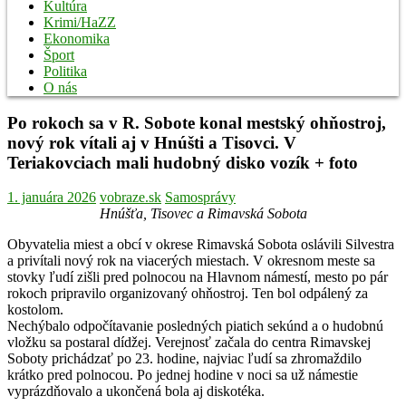
Kultúra
Krimi/HaZZ
Ekonomika
Šport
Politika
O nás
Po rokoch sa v R. Sobote konal mestský ohňostroj,
nový rok vítali aj v Hnúšti a Tisovci. V
Teriakovciach mali hudobný disko vozík + foto
1. januára 2026
vobraze.sk
Samosprávy
Hnúšťa, Tisovec a Rimavská Sobota
Obyvatelia miest a obcí v okrese Rimavská Sobota oslávili Silvestra
a privítali nový rok na viacerých miestach. V okresnom meste sa
stovky ľudí zišli pred polnocou na Hlavnom námestí, mesto po pár
rokoch pripravilo organizovaný ohňostroj. Ten bol odpálený za
kostolom.
Nechýbalo odpočítavanie posledných piatich sekúnd a o hudobnú
vložku sa postaral dídžej. Verejnosť začala do centra Rimavskej
Soboty prichádzať po 23. hodine, najviac ľudí sa zhromaždilo
krátko pred polnocou. Po jednej hodine v noci sa už námestie
vyprázdňovalo a ukončená bola aj diskotéka.