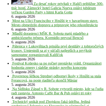
Za desať rokov privítali v Haliči približne 300-
tisíc hostí. Zámocký hotel Galicia Nueva oslávi jubileum
veľkou Garden Party s hitmi Karla Gotta
6. augusta 2026
Most na Ulici Francisciho v Hnúšti je v havarijnom stave.
Mesto obmedzilo dopravu a pripravuje jeho rekonštrukciu
6. augusta 2026
Mladší dorastenci MŠK R. Sobota majú mladého a
ambiciózneho trénera. Kormidlo prevzal Bencső
6. augusta 2026
Pálenica v Lukovištiach prináša prvé destiláty z tohtoročných
kvasov. Umiestnili sa aj v súťaži najlepších a prvýkrát
samostatne zorganizovali Kališťok
5. augusta 2026
Festival Koliesko sa po ročnej prestávke vrátil. Organizátori
hodnotia zmeny i slabšie stránky nového konceptu
5. augusta 2026
Poverenou šéfkou Strednej odbornej školy v Hnúšti sa stala
Ferancová, na poste riaditeľa skončil Mäsiar
5. augusta 2026
Na Sídlisku Západ v R. Sobote vytvorili miesto, kde sa ľudia
radi zastavia. Antonio Caffe Bar & Pub oslávi tri roky
4. augusta 2026
Technický unikát pod Zbojskou čaká údržba. Jediná
ozubnicová železnica na Slovensku je výnimočná aj