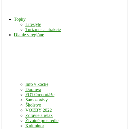
Topky
Lifestyle
Turizmus a atrakcie
Dianie v regióne
Info v kocke
Doprava
FOTOreportáže
Samosprávy
Školstvo
VOĽBY 2022
Zdravie a relax
Životné prostredie
Kultminor