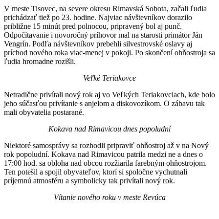
V meste Tisovec, na severe okresu Rimavská Sobota, začali ľudia
prichádzať tiež po 23. hodine. Najviac návštevníkov dorazilo
približne 15 minút pred polnocou, pripravený bol aj punč.
Odpočítavanie i novoročný príhovor mal na starosti primátor Ján
Vengrín. Podľa návštevníkov prebehli silvestrovské oslavy aj
príchod nového roka viac-menej v pokoji. Po skončení ohňostroja sa
ľudia hromadne rozišli.
Veľké Teriakovce
Netradične privítali nový rok aj vo Veľkých Teriakovciach, kde bolo
jeho súčasťou privítanie s anjelom a diskovozíkom. O zábavu tak
mali obyvatelia postarané.
Kokava nad Rimavicou dnes popoludní
Niektoré samosprávy sa rozhodli pripraviť ohňostroj až v na Nový
rok popoludní. Kokava nad Rimavicou patrila medzi ne a dnes o
17:00 hod. sa obloha nad obcou rozžiarila farebným ohňostrojom.
Ten potešil a spojil obyvateľov, ktorí si spoločne vychutnali
príjemnú atmosféru a symbolicky tak privítali nový rok.
Vítanie nového roku v meste Revúca