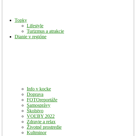
Topky
Lifestyle
Turizmus a atrakcie
Dianie v regióne
Info v kocke
Doprava
FOTOreportáže
Samosprávy
Školstvo
VOĽBY 2022
Zdravie a relax
Životné prostredie
Kultminor