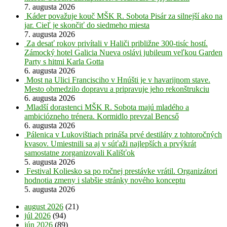
7. augusta 2026
Káder považuje kouč MŠK R. Sobota Pisár za silnejší ako na
jar. Cieľ je skončiť do siedmeho miesta
7. augusta 2026
Za desať rokov privítali v Haliči približne 300-tisíc hostí.
Zámocký hotel Galicia Nueva oslávi jubileum veľkou Garden
Party s hitmi Karla Gotta
6. augusta 2026
Most na Ulici Francisciho v Hnúšti je v havarijnom stave.
Mesto obmedzilo dopravu a pripravuje jeho rekonštrukciu
6. augusta 2026
Mladší dorastenci MŠK R. Sobota majú mladého a
ambiciózneho trénera. Kormidlo prevzal Bencső
6. augusta 2026
Pálenica v Lukovištiach prináša prvé destiláty z tohtoročných
kvasov. Umiestnili sa aj v súťaži najlepších a prvýkrát
samostatne zorganizovali Kališťok
5. augusta 2026
Festival Koliesko sa po ročnej prestávke vrátil. Organizátori
hodnotia zmeny i slabšie stránky nového konceptu
5. augusta 2026
august 2026
(21)
júl 2026
(94)
jún 2026
(89)