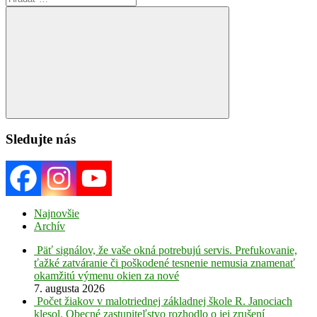
for:
Search
Sledujte nás
Najnovšie
Archív
Päť signálov, že vaše okná potrebujú servis. Prefukovanie,
ťažké zatváranie či poškodené tesnenie nemusia znamenať
okamžitú výmenu okien za nové
7. augusta 2026
Počet žiakov v malotriednej základnej škole R. Janociach
klesol. Obecné zastupiteľstvo rozhodlo o jej zrušení