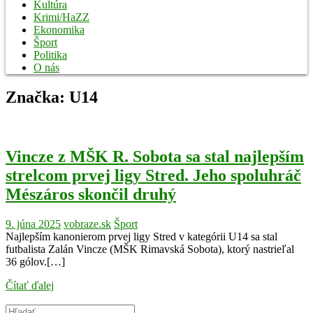
Kultúra
Krimi/HaZZ
Ekonomika
Šport
Politika
O nás
Značka:
U14
Vincze z MŠK R. Sobota sa stal najlepším
strelcom prvej ligy Stred. Jeho spoluhráč
Mészáros skončil druhý
9. júna 2025
vobraze.sk
Šport
Najlepším kanonierom prvej ligy Stred v kategórii U14 sa stal
futbalista Zalán Vincze (MŠK Rimavská Sobota), ktorý nastrieľal
36 gólov.[…]
Čítať ďalej
Search