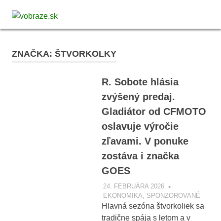
Skip
vobraze.sk
to
MENU
Správy
content
z
Gemera,
ZNAČKA:
ŠTVORKOLKY
Malohontu
a
Novohradu
R. Sobote hlásia
zvýšený predaj.
Gladiátor od CFMOTO
oslavuje výročie
zľavami. V ponuke
zostáva i značka
GOES
24. FEBRUÁRA 2026
VOBRAZE.SK
EKONOMIKA
,
SPONZOROVANÉ
Hlavná sezóna štvorkoliek sa
tradične spája s letom a v