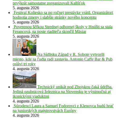
prvýkrát samostatne zorganizovali Kališťok
5. augusta 2026
Festival Koliesko sa po ročnej prestávke vrátil. Organizátori
hodnotia zmeny i slabšie stránky nového konceptu
5. augusta 2026
Poverenou šéfkou Strednej odbornej školy v Hnúšti sa stala
Ferancová, na poste riaditeľa skončil Mäsiar
5. augusta 2026
Na Sídlisku Západ v R. Sobote vytvorili
miesto, kde sa ľudia radi zastavia. Antonio Caffe Bar & Pub
oslávi tri roky
4. augusta 2026
Technický unikát pod Zbojskou čaká údržba.
Jediná ozubnicová železnica na Slovensku je výnimočná aj
ikonickými viaduktmi
4. augusta 2026
Súrodenci Laura a Samuel Fodorovci z Klenovca budú hrať
na juniorských majstrovstvách Európy
4. augusta 2026