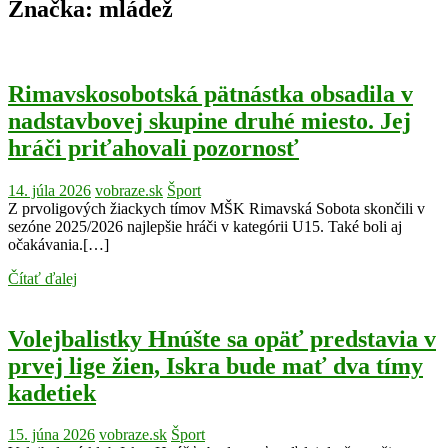
Značka:
mládež
Rimavskosobotská pätnástka obsadila v
nadstavbovej skupine druhé miesto. Jej
hráči priťahovali pozornosť
14. júla 2026
vobraze.sk
Šport
Z prvoligových žiackych tímov MŠK Rimavská Sobota skončili v
sezóne 2025/2026 najlepšie hráči v kategórii U15. Také boli aj
očakávania.[…]
Čítať ďalej
Volejbalistky Hnúšte sa opäť predstavia v
prvej lige žien, Iskra bude mať dva tímy
kadetiek
15. júna 2026
vobraze.sk
Šport