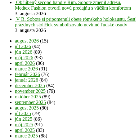
Obľúbený second hand v Rim. Sobote zmenil adresu.
Medtex Fashion otvoril novú predajňu s väčším komfortom
3. augusta 2026
V R. Sobote si pripomenuli obete rómskeho holokaustu. Šesť
prázdnych stoličiek symbolizovalo nevinné ľudské osudy
3. augusta 2026
august 2026
(15)
júl 2026
(94)
jún 2026
(89)
máj 2026
(93)
apríl 2026
(86)
marec 2026
(91)
február 2026
(76)
január 2026
(84)
december 2025
(84)
november 2025
(79)
október 2025
(89)
september 2025
(84)
august 2025
(80)
júl 2025
(79)
jún 2025
(86)
máj 2025
(91)
apríl 2025
(83)
marec 2025
(88)