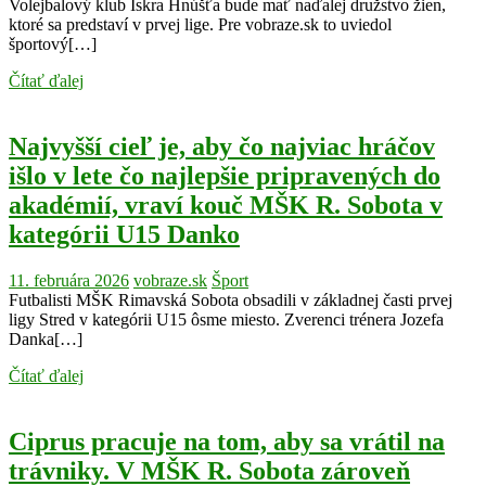
Volejbalový klub Iskra Hnúšťa bude mať naďalej družstvo žien,
ktoré sa predstaví v prvej lige. Pre vobraze.sk to uviedol
športový[…]
Čítať ďalej
Najvyšší cieľ je, aby čo najviac hráčov
išlo v lete čo najlepšie pripravených do
akadémií, vraví kouč MŠK R. Sobota v
kategórii U15 Danko
11. februára 2026
vobraze.sk
Šport
Futbalisti MŠK Rimavská Sobota obsadili v základnej časti prvej
ligy Stred v kategórii U15 ôsme miesto. Zverenci trénera Jozefa
Danka[…]
Čítať ďalej
Ciprus pracuje na tom, aby sa vrátil na
trávniky. V MŠK R. Sobota zároveň