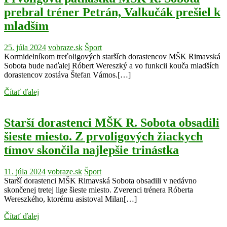
prebral tréner Petrán, Valkučák prešiel k
mladším
25. júla 2024
vobraze.sk
Šport
Kormidelníkom treťoligových starších dorastencov MŠK Rimavská
Sobota bude naďalej Róbert Wereszký a vo funkcii kouča mladších
dorastencov zostáva Štefan Vámos.[…]
Čítať ďalej
Starší dorastenci MŠK R. Sobota obsadili
šieste miesto. Z prvoligových žiackych
tímov skončila najlepšie trinástka
11. júla 2024
vobraze.sk
Šport
Starší dorastenci MŠK Rimavská Sobota obsadili v nedávno
skončenej tretej lige šieste miesto. Zverenci trénera Róberta
Wereszkého, ktorému asistoval Milan[…]
Čítať ďalej