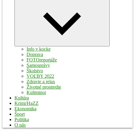
Expand
child
menu
Info v kocke
Doprava
FOTOreportáže
Samosprávy
Školstvo
VOĽBY 2022
Zdravie a relax
Životné prostredie
Kultminor
Kultúra
Krimi/HaZZ
Ekonomika
Šport
Politika
O nás