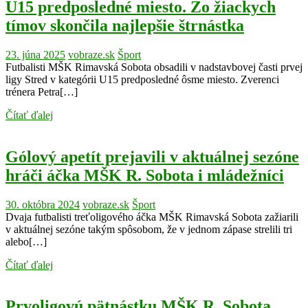
U15 predposledné miesto. Zo žiackych
tímov skončila najlepšie štrnástka
23. júna 2025
vobraze.sk
Šport
Futbalisti MŠK Rimavská Sobota obsadili v nadstavbovej časti prvej
ligy Stred v kategórii U15 predposledné ôsme miesto. Zverenci
trénera Petra[…]
Čítať ďalej
Gólový apetít prejavili v aktuálnej sezóne
hráči áčka MŠK R. Sobota i mládežníci
30. októbra 2024
vobraze.sk
Šport
Dvaja futbalisti treťoligového áčka MŠK Rimavská Sobota zažiarili
v aktuálnej sezóne takým spôsobom, že v jednom zápase strelili tri
alebo[…]
Čítať ďalej
Prvoligovú pätnástku MŠK R. Sobota