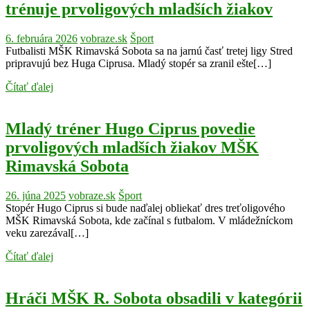
trénuje prvoligových mladších žiakov
6. februára 2026
vobraze.sk
Šport
Futbalisti MŠK Rimavská Sobota sa na jarnú časť tretej ligy Stred
pripravujú bez Huga Ciprusa. Mladý stopér sa zranil ešte[…]
Čítať ďalej
Mladý tréner Hugo Ciprus povedie
prvoligových mladších žiakov MŠK
Rimavská Sobota
26. júna 2025
vobraze.sk
Šport
Stopér Hugo Ciprus si bude naďalej obliekať dres treťoligového
MŠK Rimavská Sobota, kde začínal s futbalom. V mládežníckom
veku zarezával[…]
Čítať ďalej
Hráči MŠK R. Sobota obsadili v kategórii