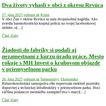
Dva životy vyhasli v obci z okresu Revúca
27. júna 2025
vobraze.sk
Krimi
V obci Žiar v okrese Revúca sa stala dvojnásobná tragédia. Ako
uviedla banskobystrická krajská polícia na svojej facebookovej
stránke, o[…]
Čítať ďalej
Žiadosti do fabriky si podali aj
nezamestnaní z kurzu úradu práce. Mesto
rokuje s MH Invest o kruhovom objazde
v priemyselnom parku
26. júna 2025
vobraze.sk
Samosprávy
,
Ekonomika
Rimavskosobotská samospráva ešte neprevzala niektoré pozemky
dopravnej a technickej infraštruktúry v priemyselnom parku. Hoci
väčšina poslancov mestského zastupiteľstva v marci[…]
Čítať ďalej