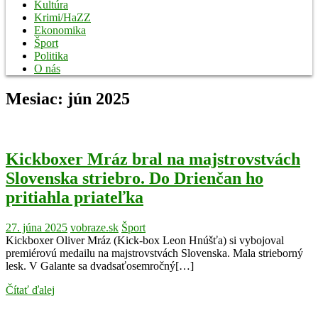
Kultúra
Krimi/HaZZ
Ekonomika
Šport
Politika
O nás
Mesiac:
jún 2025
Kickboxer Mráz bral na majstrovstvách
Slovenska striebro. Do Drienčan ho
pritiahla priateľka
27. júna 2025
vobraze.sk
Šport
Kickboxer Oliver Mráz (Kick-box Leon Hnúšťa) si vybojoval
premiérovú medailu na majstrovstvách Slovenska. Mala strieborný
lesk. V Galante sa dvadsaťosemročný[…]
Čítať ďalej