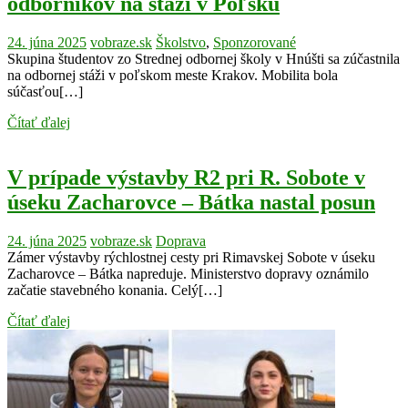
odborníkov na stáži v Poľsku
24. júna 2025
vobraze.sk
Školstvo
,
Sponzorované
Skupina študentov zo Strednej odbornej školy v Hnúšti sa zúčastnila
na odbornej stáži v poľskom meste Krakov. Mobilita bola
súčasťou[…]
Čítať ďalej
V prípade výstavby R2 pri R. Sobote v
úseku Zacharovce – Bátka nastal posun
24. júna 2025
vobraze.sk
Doprava
Zámer výstavby rýchlostnej cesty pri Rimavskej Sobote v úseku
Zacharovce – Bátka napreduje. Ministerstvo dopravy oznámilo
začatie stavebného konania. Celý[…]
Čítať ďalej