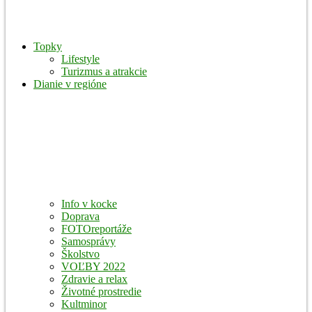
Topky
Lifestyle
Turizmus a atrakcie
Dianie v regióne
Info v kocke
Doprava
FOTOreportáže
Samosprávy
Školstvo
VOĽBY 2022
Zdravie a relax
Životné prostredie
Kultminor