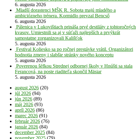
6. augusta 2026
Mladší dorastenci MŠK R. Sobota majú mladého a
ambiciózneho trénera. Kormidlo prevzal Bencső
6. augusta 2026
Pálenica v Lukovištiach prináša prvé destiláty z tohtoročných
kvasov. Umiestnili sa aj v súťaži najlepších a prvýkrát
samostatne zorganizovali Kališťok
5. augusta 2026
Festival Koliesko sa po ročnej prestávke vrátil. Organizátori
hodnotia zmeny i slabšie stránky nového konceptu
5. augusta 2026
Poverenou šéfkou Strednej odbornej školy v Hnúšti sa stala
Ferancová, na poste riaditeľa skončil Mäsiar
5. augusta 2026
august 2026
(20)
júl 2026
(94)
jún 2026
(89)
máj 2026
(93)
apríl 2026
(86)
marec 2026
(91)
február 2026
(76)
január 2026
(84)
december 2025
(84)
november 2025
(79)