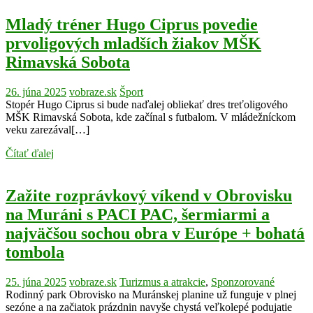
Mladý tréner Hugo Ciprus povedie
prvoligových mladších žiakov MŠK
Rimavská Sobota
26. júna 2025
vobraze.sk
Šport
Stopér Hugo Ciprus si bude naďalej obliekať dres treťoligového
MŠK Rimavská Sobota, kde začínal s futbalom. V mládežníckom
veku zarezával[…]
Čítať ďalej
Zažite rozprávkový víkend v Obrovisku
na Muráni s PACI PAC, šermiarmi a
najväčšou sochou obra v Európe + bohatá
tombola
25. júna 2025
vobraze.sk
Turizmus a atrakcie
,
Sponzorované
Rodinný park Obrovisko na Muránskej planine už funguje v plnej
sezóne a na začiatok prázdnin navyše chystá veľkolepé podujatie