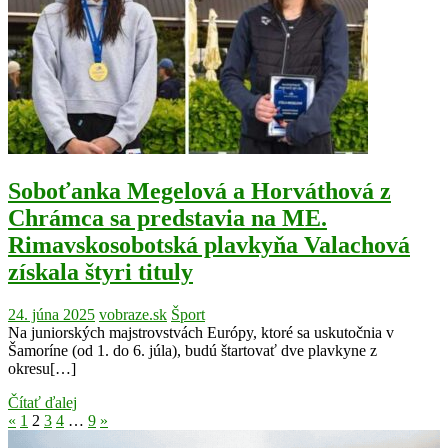
Soboťanka Megelová a Horváthová z
Chrámca sa predstavia na ME.
Rimavskosobotská plavkyňa Valachová
získala štyri tituly
24. júna 2025
vobraze.sk
Šport
Na juniorských majstrovstvách Európy, ktoré sa uskutočnia v
Šamoríne (od 1. do 6. júla), budú štartovať dve plavkyne z
okresu[…]
Čítať ďalej
Stránkovanie
Previous
Next
«
1
2
3
4
…
9
»
Posts
Posts