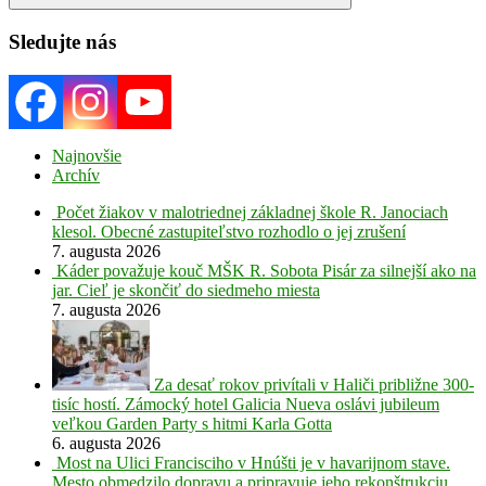
Search
Sledujte nás
Najnovšie
Archív
Počet žiakov v malotriednej základnej škole R. Janociach
klesol. Obecné zastupiteľstvo rozhodlo o jej zrušení
7. augusta 2026
Káder považuje kouč MŠK R. Sobota Pisár za silnejší ako na
jar. Cieľ je skončiť do siedmeho miesta
7. augusta 2026
Za desať rokov privítali v Haliči približne 300-
tisíc hostí. Zámocký hotel Galicia Nueva oslávi jubileum
veľkou Garden Party s hitmi Karla Gotta
6. augusta 2026
Most na Ulici Francisciho v Hnúšti je v havarijnom stave.
Mesto obmedzilo dopravu a pripravuje jeho rekonštrukciu