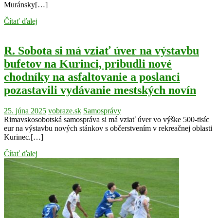
Muránsky[…]
Čítať ďalej
R. Sobota si má vziať úver na výstavbu
bufetov na Kurinci, pribudli nové
chodníky na asfaltovanie a poslanci
pozastavili vydávanie mestských novín
25. júna 2025
vobraze.sk
Samosprávy
Rimavskosobotská samospráva si má vziať úver vo výške 500-tisíc
eur na výstavbu nových stánkov s občerstvením v rekreačnej oblasti
Kurinec.[…]
Čítať ďalej