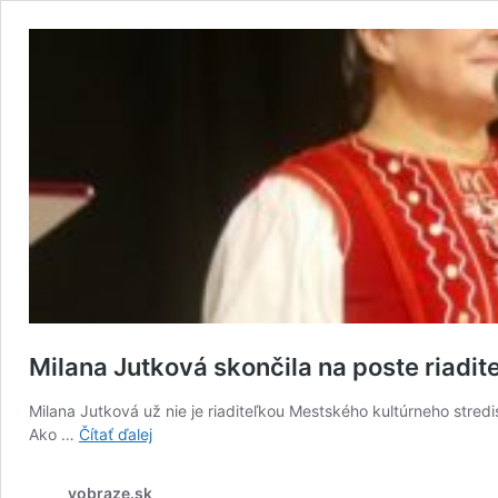
Milana Jutková skončila na poste riadit
Milana Jutková už nie je riaditeľkou Mestského kultúrneho stred
Milana
Ako …
Čítať ďalej
Jutková
skončila
vobraze.sk