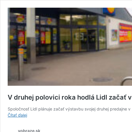
V druhej polovici roka hodlá Lidl začať
Spoločnosť Lidl plánuje začať výstavbu svojej druhej predajne v
V
Čítať ďalej
druhej
polovici
vobraze.sk