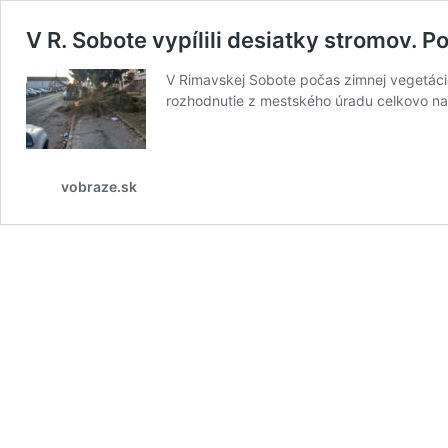
V R. Sobote vypílili desiatky stromov. Po
V Rimavskej Sobote počas zimnej vegetácie
rozhodnutie z mestského úradu celkovo n
vobraze.sk