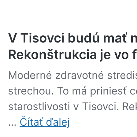
V Tisovci budú mať n
Rekonštrukcia je vo f
Moderné zdravotné stredis
strechou. To má priniesť 
starostlivosti v Tisovci. 
V
…
Čítať ďalej
Tisovci
budú
mať